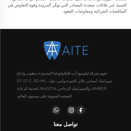
السنية عبر علاقات متعددة المصادر التي توفّر المرونة وقوة التفاوض في
المناقشات الشرائية ومفاوضات العقود.
تقوم شركة لياونينغ آيت للتكنولوجيا المحدودة بتطوير وإنتاج
سيراميك أسناني عالي الجودة وآمن، مثل: ST، ST-C، 3D-ML،
AMBER، والسيراميك الزجاجي B40/C14، لخدمة الرعاية
الصحية الفموية على مستوى العالم.
تواصل معنا