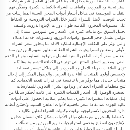
اعتبارات التكلفة الفورية وخلق القيمة على المدى الطويل عبر شراكات
استراتيجية مع الموردين واتفاقيات الشراء بالكميات الكبيرة. ويُمكِّن فهم
التقلبات الموسمية في هياكل أسعار أدوات الطحن السنية الممارسات من
تحديد التوقيت الأمثل للشراء الكبير خلال الفترات الترويجية مع الحفاظ
على مستويات المخزون الكافية طوال دورات الإنتاج الذروية. وكشف
تحليل السوق عن تباينات كبيرة في الأسعار بين الموردين استنادًا إلى
عوامل تشمل حجم التصنيع، وقنوات التوزيع، ومستويات خدمة العملاء،
والتي تؤثر على التكلفة الإجمالية لملكية الأداة بما يتجاوز سعر الشراء
الأولي. وتتضمن استراتيجيات الشراء الفعّالة معايير لتقييم الموردين تمتد
أبعد من سعر أدوات الطحن السنية لتشمل موثوقية التسليم، وتوافر الدعم
الفني، ومعايير اتساق المنتج التي تؤثر في الكفاءة التشغيلية. وغالبًا ما
تؤدي العلاقات طويلة الأجل مع الموردين إلى هياكل تسعير تفضيلية،
وتخصيص أولوي للمنتجات أثناء ندرة العرض، والوصول المبكر إلى إدخال
منتجات جديدة، مما يوفّر مزايا تنافسية في قدرات تقديم الخدمات. كما
تتيح منظمات الشراء الجماعي وبرامج الشراء التعاوني للممارسات
الصغيرة الوصول إلى أسعار الكميات الكبيرة التي كانت تُحتكر سابقًا من
قِبل عمليات المختبرات الكبيرة، مما يعمّم إمكانية الحصول على أدوات
عالية الجودة عند نقاط سعر تنافسية لأدوات الطحن السنية. وتُحسّن أنظمة
إدارة المخزون الاستراتيجية توقيت وكميات الشراء لتقليل تكاليف
الاحتفاظ بالمخزون مع ضمان توافر الأدوات بشكل كافٍ لضمان جداول
الإنتاج دون انقطاع. وتحمي استراتيجيات تنويع الموردين من تعطّلات
سلسلة التوريد مع الحفاظ على خيارات تنافسية لأسعار أدوات الطحن