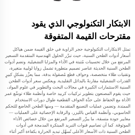
الابتكار التكنولوجي الذي يقود
مقترحات القيمة المتفوقة
تمثل الابتكارات التكنولوجية حجر الزاوية في خلق القيمة ضمن هياكل
أسعار أدوات الطحن السنية، حيث تبرِّر الحلول الهندسية المتقدمة التسعير
المرتفع من خلال تحسينات مُثبتة في الأداء والمزايا التشغيلية. وتضم أدوات
الطحن السنية الحديثة عناصر تصميم متطورة تشمل زوايا لولبية متغيرة،
وتقنيات طلاء متخصصة، وحواف قطع مُصقولة بدقة، مما يعزِّز بشكلٍ كبيرٍ
القدرات التشغيلية مقارنةً بالبدائل التقليدية. ويعكس سعر أدوات الطحن
السنية الاستثمارات الكبيرة في مجالات البحث والتطوير في علوم المواد،
حيث يقوم المصنعون بتطوير تركيبات كربيد خاصة وأنظمة طلاء توسِّع عمر
الأداة مع الحفاظ على حدَّة الحواف القطعية طوال دورات الاستخدام
الممتدة. وتضمن عمليات التصنيع المتقدمة — ومنها الطحن الخاضع للتحكم
الحاسوبي، وأنظمة القياس بالليزر، والرقابة الإحصائية على العمليات —
معايير جودة متسقة، ما يبرِّر التسعير المرتفع من خلال خصائص الأداء
الموثوقة. كما أن تصاميم قنوات التبريد المبتكرة المدمجة في أدوات
الطحن السنية ذات الأسعار الأعلى تُسهِّل تبديد الحرارة بكفاءة أكبر أثناء