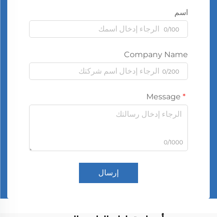
اسم
0/100
Company Name
0/200
Message
0/1000
إرسال