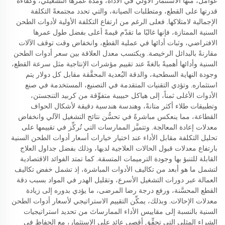
عوامل، منها الاستثمار الأولي في الأداة، ومدة عمرها التشغيلي، وكفاءة
قدرتها على القطع، ومتطلبات الصيانة، والتي تحدد مجتمعةً التكلفة
الإجمالية لامتلاكها. فعلى الرغم من ارتفاع التكلفة الأولية لأدوات الطحن
السنية الممتازة، فإنها غالبًا ما تقدّم قيمةً أعلى بفضل طول عمرها
الافتراضي، وثبات أدائها في عملية القطع، وانخفاض وقت توقف الآلات
مقارنةً بالبدائل الرخيصة. ويكتسب معدل العلاقة بين سعر أدوات الطحن
السنية وأدائها أهميةً بالغةً عند تقييم مؤشرات الإنتاجية مثل سرعة القطع،
وجودة النهاية السطحية، والدقة البُعدية المحقَّقة مقابل كل دولار يتم
استثماره. وتؤدي التقنيات المتقدمة في التصنيع، المستخدمة في صنع
الأدوات الأغلى ثمناً، إلى هياكل حبيبية متفوِّقة من كربيد التنجستن،
وتطبيقات طلاء أكثر متانةً، وهندسة هندسية دقيقة لأشكال الحواف
القطاعة، مما ينعكس مباشرةً في تحسُّن نتائج التشغيل الآلي وانخفاض
معدلات إعادة المعالجة. وتتميَّز الممارسات التي تُركِّز في تقييمها على
تحليل التكلفة مقابل الأداء عند اختيار خيارات أسعار أدوات الطحن السنية
بارتفاع معدلات قبول الحالات العلاجية لديها، وذلك بفضل جداول العلاج
القابلة للتنبؤ بها وجودة الترميمات المتسقة. كما تمتد الفوائد الاقتصادية
لتشمل ما هو أبعد من تكاليف الأدوات المباشرة، إذ تشمل خفض تكاليف
العمالة عبر دورات التشغيل الأسرع، وتقليل الهدر في المواد بسبب دقة
القطع المحسَّنة، ورفع درجة رضا المرضى، ما يؤدي بدوره إلى زيادة
معدلات الإحالات. وبذلك، يمكِّن التقييم الاستراتيجي لأسعار أدوات الطحن
السنية بالنسبة إلى مقاييس الأداء الممارساتَ من تحديد استراتيجيات
الشراء المثلى التي تحقِّق أقصى عائدٍ على الاستثمار، مع الحفاظ في