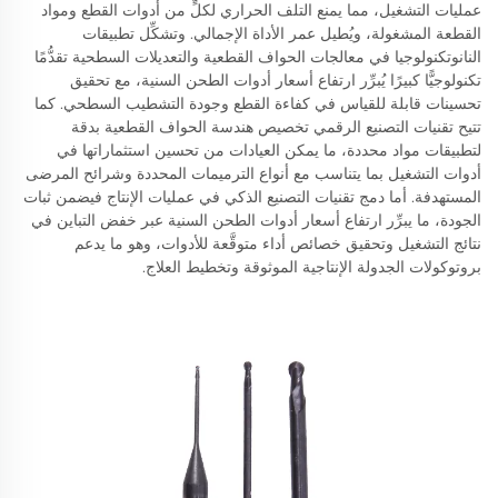
عمليات التشغيل، مما يمنع التلف الحراري لكلٍّ من أدوات القطع ومواد
القطعة المشغولة، ويُطيل عمر الأداة الإجمالي. وتشكِّل تطبيقات
النانوتكنولوجيا في معالجات الحواف القطعية والتعديلات السطحية تقدُّمًا
تكنولوجيًّا كبيرًا يُبرِّر ارتفاع أسعار أدوات الطحن السنية، مع تحقيق
تحسينات قابلة للقياس في كفاءة القطع وجودة التشطيب السطحي. كما
تتيح تقنيات التصنيع الرقمي تخصيص هندسة الحواف القطعية بدقة
لتطبيقات مواد محددة، ما يمكن العيادات من تحسين استثماراتها في
أدوات التشغيل بما يتناسب مع أنواع الترميمات المحددة وشرائح المرضى
المستهدفة. أما دمج تقنيات التصنيع الذكي في عمليات الإنتاج فيضمن ثبات
الجودة، ما يبرِّر ارتفاع أسعار أدوات الطحن السنية عبر خفض التباين في
نتائج التشغيل وتحقيق خصائص أداء متوقَّعة للأدوات، وهو ما يدعم
بروتوكولات الجدولة الإنتاجية الموثوقة وتخطيط العلاج.