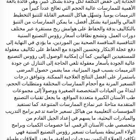
الجذابة إلى خفض التكلفة لكل وحدة بشكل كبير، وهي فائدة بالغة
الأهمية للممارسات عالية الحجم التي تعالج عدداً كبيراً من
الترميمات يومياً. وتسهِّل هياكل التسعير القابلة للتنبؤ التخطيط
المالي والميزانية بشكل أفضل، ما يمكن الممارسات من التنبؤ
بالتكاليف بدقة والحفاظ على هوامش ربح مستقرة عبر مختلف
دورات العمل. وتشجع نطاقات أسعار رؤوس التصنيع السنية
التنافسية المنافسة الصحية بين الموردين، ما يؤدي في النهاية إلى
دفع عجلة الابتكار وتحسين الجودة مع الحفاظ على تكاليف معقولة
للمستفيدين النهائيين. كما أن إمكانية الوصول إلى رؤوس التصنيع
عالية الجودة بأسعار معقولة تلغي الحاجة إلى التنازل عن جودة
الترميمات بسبب قيود الميزانية، مما يضمن حصول المرضى
باستمرار على أفضل النتائج العلاجية الممكنة. وتتوافق درجات
التسعير المرنة مع أحجام الممارسات المختلفة ومتطلبات الحجم،
ابتداءً من العيادات المتخصصة الصغيرة ووصولاً إلى مجموعات
طب الأسنان الكبيرة متعددة المواقع، ما يجعل تقنيات التصنيع
المتقدمة متاحةً عبر نماذج الممارسات المتنوعة. كما تستفيد
المؤسسات التعليمية من هياكل تسعير خاصة تدعم برامج التدريب
والمبادرات البحثية، ما يسهم في إعداد الجيل القادم من
متخصصي طب الأسنان الرقمي. أما خصومات الكميات وبرامج
الولاء المرتبطة بسياسات تسعير رؤوس التصنيع السنية فهي
تكافئ العملاء الدائمين بمدخرات إضافية، ما يعزز العلاقات طويلة