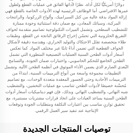
دولارًا أمريكيًّا لكل أداة، نظرًا لأدائها الفائق في عمليات القطع ولطول
عمرها الافتراضي. أما الوظائف الرئيسية لهذه الأدوات الخاصة بالقطع فهي
إزالة المواد بدقة عالية من كتل السيراميك، وألواح الزركونيا، والراتنجات
المركبة، وسبائك المعادن، مع ضمان دقة استثنائية وجودة ممتازة
للتشطيب السطحي. وتشمل الميزات التكنولوجية تصاميم متقدمة لحواف
التفريغ الحلزونية التي تحسّن إخراج الرقائق الناتجة عن القطع، وطبقات
طلاء متخصصة تقلل الاحتكاك والتوليد الحراري، وهندسة دقيقة لأشكال
الحواف القطعية التي تضمن أداءً ثابتًا عبر مختلف المواد. كما تعكس
أسعار أدوات الطحن السنية العمليات التصنيعية المتطورة التي تشمل
الطحن الخاضع للتحكم الحاسوبي، واختبارات ضمان الجودة، والتسامح
البُعدي الصارم الذي يضمن الأداء الموثوق في أنظمة الطحن الآلية. وتشمل
التطبيقات مجموعة واسعة من أنواع الترميمات السنية، ابتداءً من
الترميمات الأحادية وحتى الجسور المعقدة متعددة الوحدات، مع تصاميم
مُحسَّنة خصيصًا لأدوات الطحن تتناسب مع عمليات التخشين، والتشطيب
شبه النهائي، والتشطيب النهائي. وبذلك، فإن فهم ديناميكيات أسعار أدوات
الطحن السنية يساعد العيادات على اتخاذ قرارات مشتريات مستنيرة، مع
تحقيق توازنٍ مناسب بين اعتبارات التكلفة ومتطلبات الجودة وتوقعات
الإنتاجية عند تنفيذ سير العمل الرقمي.
توصيات المنتجات الجديدة