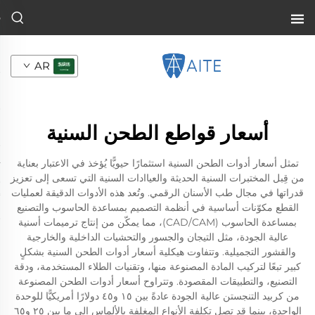
AR
أسعار قواطع الطحن السنية
تمثل أسعار أدوات الطحن السنية استثمارًا حيويًّا يُؤخذ في الاعتبار بعناية
من قِبل المختبرات السنية الحديثة والعياادات السنية التي تسعى إلى تعزيز
قدراتها في مجال طب الأسنان الرقمي. وتُعد هذه الأدوات الدقيقة لعمليات
القطع مكوّنات أساسية في أنظمة التصميم بمساعدة الحاسوب والتصنيع
بمساعدة الحاسوب (CAD/CAM)، مما يمكّن من إنتاج ترميمات أسنية
عالية الجودة، مثل التيجان والجسور والتحشيات الداخلية والخارجية
والقشور التجميلية. وتتفاوت هيكلية أسعار أدوات الطحن السنية بشكلٍ
كبير تبعًا لتركيب المادة المصنوعة منها، وتقنيات الطلاء المستخدمة، ودقة
التصنيع، والتطبيقات المقصودة. وتتراوح أسعار أدوات الطحن المصنوعة
من كربيد التنجستن عالية الجودة عادةً بين ١٥ و٤٥ دولارًا أمريكيًّا للوحدة
الواحدة، بينما قد تصل تكلفة الأنواع المغلفة بالألماس إلى ما بين ٢٥ و٦٥