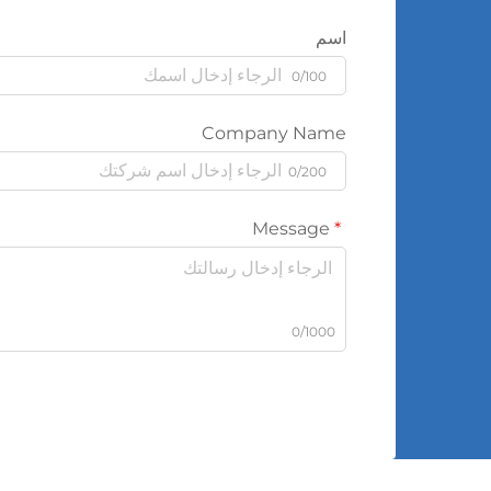
اسم
0/100
Company Name
0/200
Message
0/1000