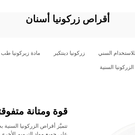
أقراص زركونيا أسنان
للاستخدام السني
زركونيا دينتكير
مادة زيركونيا طب ا
لزركونيا السنية
قوة ومتانة متفوقت
تتميَّز أقراص الزركونيا السنية ب
على جميع مواد الترميم الأخرى ا