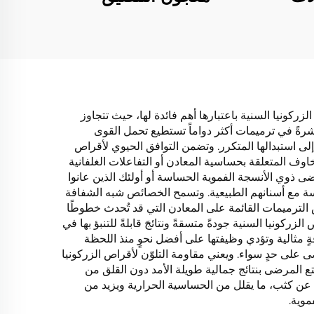
لزركونيا السنية باعتبارها أهم فائدة لها، حيث تتجاوز
 اللافتة مباشرةً في ترميمات أكثر دواماً تستطيع تحمل القوى
لى استبدالها المتكرر. وتضمن التوافق الحيوي لأقراص
خاوف المتعلقة بحساسية المعادن أو التفاعلات الغلفانية
ضى ذوي الأنسجة الفموية الحساسة أو أولئك الذين عانوا
اسة مع أسنانهم الطبيعية. وتسمح الخصائص شبه الشفافة
 الترميمات القائمة على المعادن التي قد تُحدث خطوطًا
ونيا السنية جودةً متسقةً ونتائجَ قابلةً للتنبؤ بها في
ةٍ مثالية وتؤدي وظيفتها على أفضل نحوٍ منذ اللحظة
ضى على حدٍ سواء. ويعني مقاومة التلوّن لأقراص الزركونيا
تع المرضى بنتائج جمالية طويلة الأمد دون القلق من
ة عن كثب، ما يقلل من الحساسية الحرارية ويزيد من
موية.