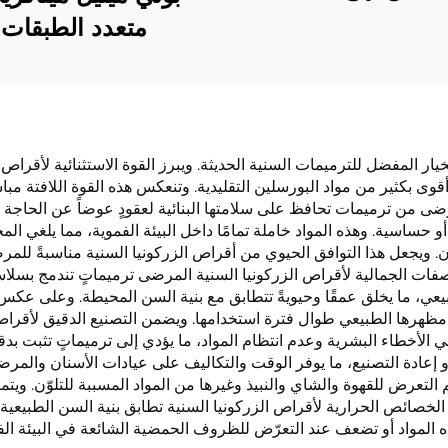
متعدد الطبقات
يار المفضل للترميمات السنية الحديثة. ويبرز القوة الاستثنائية لأقراص ا
١ ميجا باسكال، ما يجعلها أقوى بكثير من مواد البورسلين التقليدية. وتنعكس هذه القوة
رضى من ترميمات تحافظ على سلامتها البنائية لعقودٍ عوضاً عن الحاجة إ
و حساسية. وهذه المواد خاملة تمامًا داخل البيئة الفموية، مما يلغي الم
ن. ويجعل هذا التوافق الحيوي من أقراص الزركونيا السنية مناسبةً للمر
لصفات الجمالية لأقراص الزركونيا السنية المرضى ترميماتٍ تندمج بسل
يعي، ما يخلق عمقًا وحيويةً تتطابق مع بنية السن المحيطة. وعلى عكس
هرها الطبيعي طوال فترة استخدامها. ويضمن التصنيع الدقيق لأقراص الزرك
 الأخطاء البشرية وعدم انتظام المواد، ما يؤدي إلى ترميماتٍ تثبت بدق
ت أو إعادة التصنيع، ما يوفر الوقت والتكاليف على عيادات الأسنان والمر
التعرض للقهوة والشاي والنبيذ وغيرها من المواد المسببة للتلوّن. ويتم
 الخصائص الحرارية لأقراص الزركونيا السنية تطابق بنية السن الطبيعي
ذه المواد أو تضعف عند التعرّض للظروف الحمضية الشائعة في البيئة الف