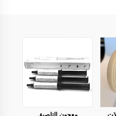
لات
معجون التلصيق