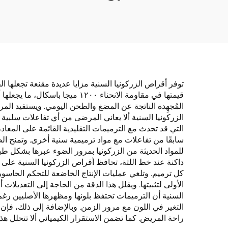
توفر أقراص الزركونيا السنية مزايا عديدة مقنعة تجعلها الخ
قيمتها في مقاومة الانحناء ٢٠٠
المُجهِدة الناتجة عن المضغ والطحن اليومي. ويستفيد الم
الزركونيا السنية ألا يعاني المرضى من أي تفاعلات سلبية أ
التي قد تحدث مع الترميمات التقليدية القائمة على المعاد
سابقًا من تفاعلات مع مواد ترميمية سنية أخرى. وتمنح ا
للمواد الحديثة من الزركونيا بمرور الضوء عبرها بشكل طب
داكنة عند خط اللثة، تحافظ أقراص الزركونيا السنية على مظ
كل ترميم. وتلغي عمليات الإنتاج الخاضعة للتحكم الحاسوبي
الأولى لتثبيتها. ويقلل هذا الدقة من الحاجة إلى التعديلا
السنية أن الترميمات تحتفظ بلونها ومظهرها الأصليين رغم 
التغير في اللون مع مرور الزمن. وبالإضافة إلى ذلك، فإن
راحة المريض. كما تضمن الاستقرار الكيميائي ألا تتحلل ه