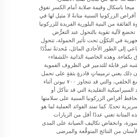
فبمقاومة انحناء تصل إلى ١٢٠٠ ميجا باسكال وقيمة صلابة أمام الكسر تفوق
أقراص الزركونيا السنية متانةً لا مثيل لها في
 الفائقة من البنية البلورية الفريدة للزركونيا
 تخضع لآلية تقوية بالتحول عند التعرُّض
جهرية في التكوُّن تحت تأثير الحمولة، تتحول
ي إلى الطور الأحادي المائل، مُحدثةً تمدُّدًا
كفاءة. وهذه الخاصية الذاتية «للشفاء»
به غير قابلة للتدمير في الظروف الفموية
ن ذلك يعني ترميماتٍ قادرةٍ بثقةٍ على تحمل
القوى المطلوبة في عملية المضغ الخلفي، والتي قد تتجاوز ٧٠٠ نيوتن أثناء
السيراميكية التقليدية التي قد تتآكل أو
افظ أقراص الزركونيا السنية على سلامتها
يرية تحديًا. كما تمتد الفوائد العملية لما هو
ه المتانة تعني عددًا أقل من الزيارات
سورة، وانخفاض تكاليف الصيانة على المدى
سنان من النتائج المتوقَّعة والمرضى