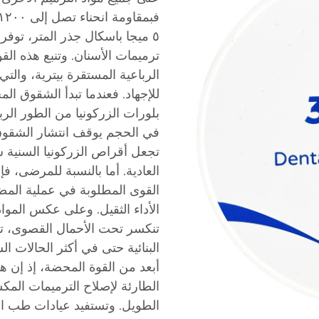
٥ ميجا باسكال جذر المتر، توفر 
ترميمات الأسنان. وتنبع هذه القوة
الرباعية المستقرة بيترية، والتي
للإجهاد. فعندما تبدأ الشقوق الم
بلورات الزركونيا من الطور الرباع
في الحجم يوقف انتشار الشقوق ب
تجعل أقراص الزركونيا السنية ش
العادية. أما بالنسبة للمرضى، فإ
الأداء الثقيل. وعلى عكس المواد 
تنكسر تحت الأحمال القصوى، تح
البنائية حتى في أكثر الحالات السر
أبعد من القوة المحضة، إذ إن هذ
الطارئة لإصلاح الترميمات المك
الطويل. وتستفيد عيادات طب الأ