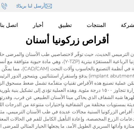
أرسل لنا بريدًا:
ا
شركة
المنتجات
تطبيق
أخبار
اتصل بنا
أقراص زركونيا أسنان
نان الترميمي الحديث، حيث توفّر لاختصاصيي طب الأسنان والمرضى حلاً استث
هذه الأقراص الخزفية المُهندَسة بدقة من بلورات الزركونيا الرباعية
والحشوات الخارجية (onlays) وأجزاء دعامات الزرع (implant abutments) بدقةٍ واستق
تضمّن عملية تصنيع هذه الأقراص تقنياتٍ متقدِّمة تشمل ضغط مسحوق الزرك
(sintering) في ظروف خاضعة للرقابة عند درجات حرارة تتجاوز ١٥٠٠ درجة مئوية. وهذه الع
 مظهرها شبه الشفاف الذي يحاكي مينا الأسنان الطبيعي عن قرب، وقدرت
حديثة بمستويات مختلفة من الشفافية واختيارات متنوعة من الدرجات ا
 أقراص الزركونيا السنية مجالات عديدة في طب الأسنان الترميمي، مثل ا
عامات الزرع المخصصة، وإعادة التأهيل الكامل للفم في الحالات المعقد
ممتازة وأدائها السريري الطويل الأمد، ما يجعلها الخيار المثالي للمرضى