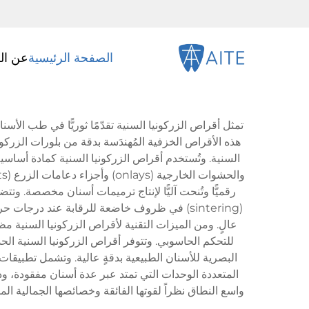
الصفحة الرئيسية
عن ال
تمثل أقراص الزركونيا السنية تقدّمًا ثوريًّا في طب الأس
رقميًّا وتُنحت آليًّا لإنتاج ترميمات أسنان مخصصة. وت
عالٍ. ومن الميزات التقنية لأقراص الزركونيا السنية
للتحكم الحاسوبي. وتتوفر أقراص الزركونيا السنية ال
البصرية للأسنان الطبيعية بدقةٍ عالية. وتشمل تطبيقات
المتعددة الوحدات التي تمتد عبر عدة أسنان مفقودة، ود
واسع النطاق نظراً لقوتها الفائقة وخصائصها الجمالية ال