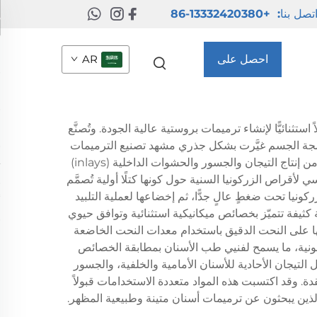
تصل بنا:
+86-13332420380
احصل على
AR
عرض سعر
نائيًّا لإنشاء ترميمات بروستية عالية الجودة. وتُصنَّع
 المستقرّة بيترية (Y-TZP)، وهي مادة حيوية متوافقة مع أنسجة الجسم غيَّرت بشكل جذري مشهد تصنيع الترميمات
السنية. وتُستخدم أقراص الزركونيا السنية كمادة أساسية في أنظمة التصنيع بالحاسوب وآلات النحت (CAD/CAM)، مما يمكّن من إنتاج التيجان والجسور والحشوات الداخلية (inlays)
رارٍ استثنائيين. ويتمحور الدور الرئيسي لأقراص الزركونيا السنية حول كونها كتلًا أولية تُصمَّم
ونيا تحت ضغطٍ عالٍ جدًّا، ثم إخضاعها لعملية التلبيد
ملية تؤدي إلى تشكيل بنية بلورية كثيفة تتميّز بخصائص ميكانيكية استثنائية وتوافق حيوي
ها على النحت الدقيق باستخدام معدات النحت الخاضعة
للونية، ما يسمح لفنيي طب الأسنان بمطابقة الخصائص
لتيجان الأحادية للأسنان الأمامية والخلفية، والجسور
ة. وقد اكتسبت هذه المواد متعددة الاستخدامات قبولاً
 الذين يبحثون عن ترميمات أسنان متينة وطبيعية المظهر.