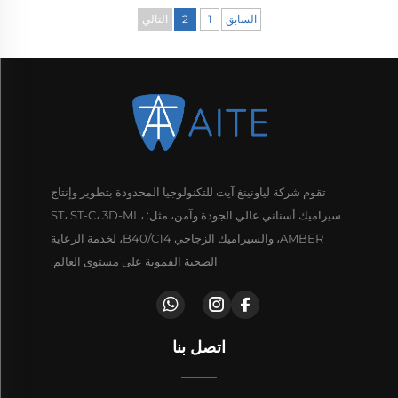
السابق
1
2
التالي
تقوم شركة لياونينغ آيت للتكنولوجيا المحدودة بتطوير وإنتاج
سيراميك أسناني عالي الجودة وآمن، مثل: ST، ST-C، 3D-ML،
AMBER، والسيراميك الزجاجي B40/C14، لخدمة الرعاية
الصحية الفموية على مستوى العالم.
اتصل بنا