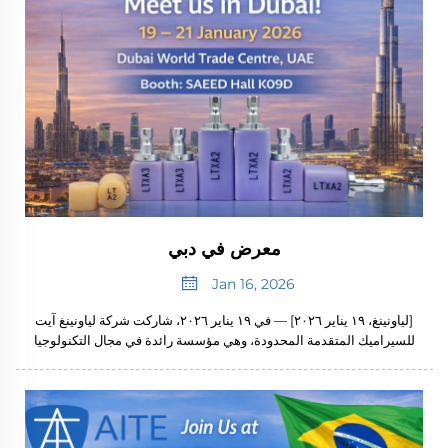
معرض في دبي
Jan 16, 2026
[لياونينغ، ١٩ يناير ٢٠٢٦] — في ١٩ يناير ٢٠٢٦، شاركت شركة لياونينغ آيت
للسيراميك المتقدمة المحدودة، وهي مؤسسة رائدة في مجال التكنولوجيا
العالية متخصصة في مواد السيراميك لطب الأسنان، بنجاح في المعرض
الدولي لطب الأسنان المُقام في ...