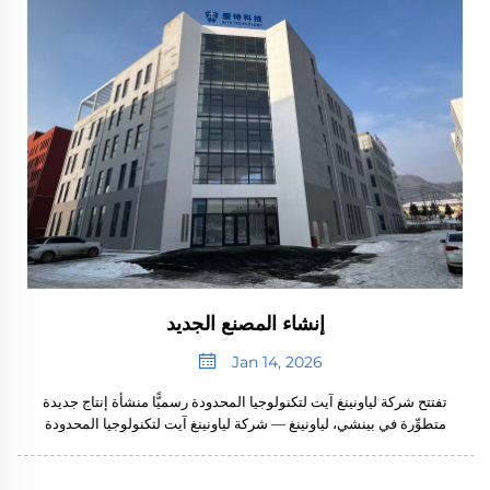
إنشاء المصنع الجديد
Jan 14, 2026
تفتتح شركة لياونينغ آيت لتكنولوجيا المحدودة رسميًّا منشأة إنتاج جديدة
متطوِّرة في بينشي، لياونينغ — شركة لياونينغ آيت لتكنولوجيا المحدودة
("آيت تك")، وهي مؤسسة رائدة في مجال التكنولوجيا العالية مُكرَّسة للبحث
والتطوير والتصنيع...