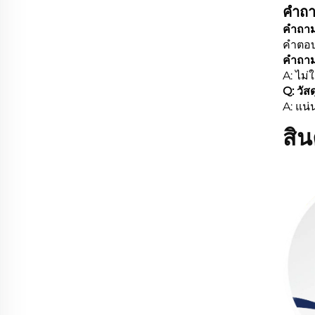
คำถา
คำถาม
คำตอบ
คำถาม:
A: ไม
Q: วัสด
A: แน่
สิน