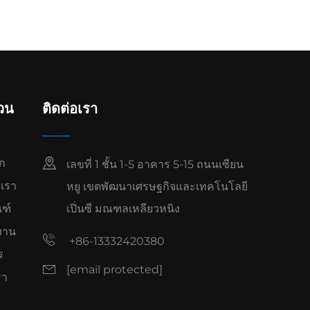
่วน
ติดต่อเรา
ก
เลขที่ 1 ชั้น 1-5 อาคาร 5-15 ถนนเซียน
บเรา
หยู เขตพัฒนาเศรษฐกิจและเทคโนโลยี
ณฑ์
เปิ่นซี มณฑลเหลียวหนิง
งาน
+86-13332420380
ร
[email protected]
รา