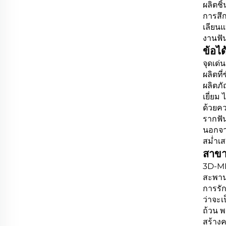
ผลิตชิ
การสึ
เลียน
งานฟั
ข้อได
จุดเด่
ผลิตที
ผลิตภ
เยี่ยม
ด้วยคว
รากฟั
นอกจา
สม่ำเ
สาขา
3D-ML
สะพานฟ
การรัก
ว่าจะ
ถ้วน 
สร้างค