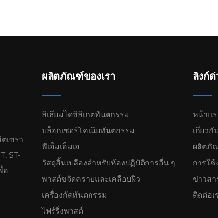
ผลิตภัณฑ์ของเรา
ลิงก์ด
ลิเธียมไดซิลิเกตทันตกรรม
หน้าแร
บล็อกเซอร์โคเนียทันตกรรม
เกี่ยวกั
ิตเซรา
พีเอ็มเอ็มเอ
ผลิตภั
T, ST-
วัสดุสิ้นเปลืองสำหรับห้องปฏิบัติการอื่น ๆ
การใช้
ื่อ
พาสต์ขจัดคราบและเคลือบผิว
ข่าวสา
เครื่องกัดทันตกรรม
ติดต่อเ
ไฟร์ริ่งพาสต์