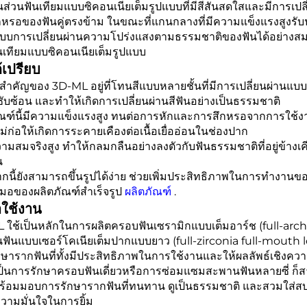
้นส่วนฟันเทียมแบบซิคอนเนียเต็มรูปแบบที่มีสีสันสดใสและมีการเปลี่
กหรอของฟันคู่ตรงข้าม ในขณะที่แกนกลางที่มีความแข็งแรงสูงร
แบบการเปลี่ยนผ่านความโปร่งแสงตามธรรมชาติของฟันได้อย่างส
นเทียมแบบซิคอนเนียเต็มรูปแบบ
้เปรียบ
นสำคัญของ 3D-ML อยู่ที่โทนสีแบบหลายชั้นที่มีการเปลี่ยนผ่านแบ
่ซับซ้อน และทำให้เกิดการเปลี่ยนผ่านสีฟันอย่างเป็นธรรมชาติ
ัณฑ์นี้มีความแข็งแรงสูง ทนต่อการหักและการสึกหรอจากการใช้งา
 ไม่ก่อให้เกิดการระคายเคืองต่อเนื้อเยื่ออ่อนในช่องปาก
ามสมจริงสูง ทำให้กลมกลืนอย่างลงตัวกับฟันธรรมชาติที่อยู่ข้าง
น
กนี้ยังสามารถขึ้นรูปได้ง่าย ช่วยเพิ่มประสิทธิภาพในการทำงาน
สมอของผลิตภัณฑ์สำเร็จรูป
ผลิตภัณฑ์
.
ใช้งาน
 ใช้เป็นหลักในการผลิตครอบฟันเซรามิกแบบเต็มอาร์ช (full-arch
ันแบบเซอร์โคเนียเต็มปากแบบยาว (full-zirconia full-mouth long
ษารากฟันที่ทั้งมีประสิทธิภาพในการใช้งานและให้ผลลัพธ์เชิงคว
เป็นการรักษาครอบฟันเดี่ยวหรือการซ่อมแซมสะพานฟันหลายซี่ 
พร้อมมอบการรักษารากฟันที่ทนทาน ดูเป็นธรรมชาติ และสวมใส่สบ
วามมั่นใจในการยิ้ม