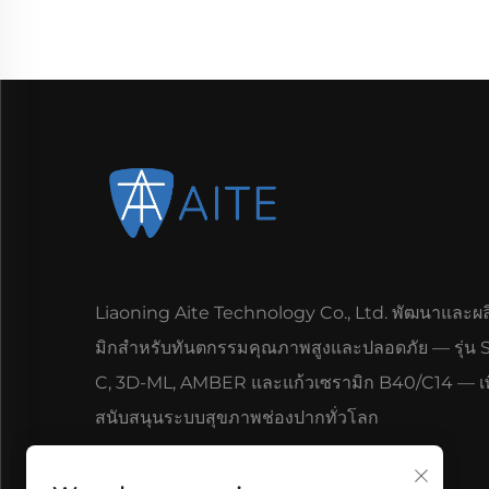
Liaoning Aite Technology Co., Ltd. พัฒนาและผล
มิกสำหรับทันตกรรมคุณภาพสูงและปลอดภัย — รุ่น S
C, 3D-ML, AMBER และแก้วเซรามิก B40/C14 — เพ
สนับสนุนระบบสุขภาพช่องปากทั่วโลก