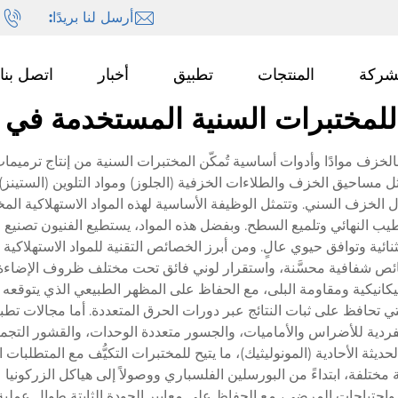
أرسل لنا بريدًا:
ا
شركة
المنتجات
تطبيق
أخبار
اتصل بنا
ة للمختبرات السنية المستخدمة في
خزف موادًا وأدوات أساسية تُمكّن المختبرات السنية من إنتاج ترميمات
 مساحيق الخزف والطلاءات الخزفية (الجلوز) ومواد التلوين (الستينز
الخزف السني. وتتمثل الوظيفة الأساسية لهذه المواد الاستهلاكية المخب
تشطيب النهائي وتلميع السطح. وبفضل هذه المواد، يستطيع الفنيون تصنيع
نائية وتوافق حيوي عالٍ. ومن أبرز الخصائص التقنية للمواد الاستهلاك
 شفافية محسَّنة، واستقرار لوني فائق تحت مختلف ظروف الإضاءة. كما
لميكانيكية ومقاومة البلى، مع الحفاظ على المظهر الطبيعي الذي يتوق
ي تحافظ على ثبات النتائج عبر دورات الحرق المتعددة. أما مجالات تطب
فردية للأضراس والأماميات، والجسور متعددة الوحدات، والقشور التجميلي
حديثة الأحادية (المونوليثيك)، ما يتيح للمختبرات التكيُّف مع المتطلبات 
 مختلفة، ابتداءً من البورسلين الفلسباري ووصولاً إلى هياكل الزركوني
واحتياجات المرضى، مع الحفاظ على معايير الجودة الثابتة طوال عملية 