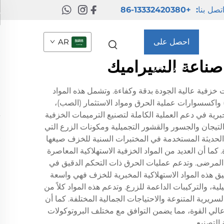
تصل بنا:
+86-13332420380
احصل على
AR
 صناعة السيراميك
عرض سعر
 خزفية عالية الجودة بدقة وكفاءة. وتشمل هذه المواد
) واكسسوارات عملية الحرق ومواد الاستثمار (الصب)،
رية في دعم العملية الكاملة لتصنيع الترميمات الخزفية
 التيجان والجسور والقشور التجميلية ومكونات الزرع التي
ية الحديثة المستخدمة في المختبرات السنية للخزف صيغها
 أن العديد من المواد الخزفية الاستهلاكية المعاصرة
عه المرضى. وتدعم عمليات الحرق ذات التحكم الدقيق في
يق هذه المواد الاستهلاكية المخبرية للخزف فهي واسعة
ة، والتركيبات الداعمة للزرع. وتدعم هذه المواد كلاً من
السريرية المتنوعة والاحتياجات الجمالية المختلفة. كما أن
ا عالي القوة، مما يضمن التوافق مع مختلف البروتوكولات
التصنيع.