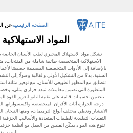
الصفحة الرئيسية
عن ال
المواد الاستهلاكي
تشكل مواد الاستهلاك المخبري لطب الأسنان الخاصة بال
الاستهلاكية المتخصصة طائفة شاملة من المنتجات، مثل
بالإضافة إلى الأدوات المتخصصة المصممة خصيصًا لأعمال 
السنية، بدءًا من التشكيل الأولي والقالبة وصولًا إلى ال
تتطابق مع المظهر الطبيعي للأسنان، مع توفير متانة استث
المتطورة التي تضمن معاملات تمدد حراري مثلى، وخصائص
تتضمن تحسينات قائمة على تقنية النانو لتعزيز القوة ا
درجة الحرارة أثاث الأفران المتخصصة واكسسواراتها الت
الانتشار وتغطي مختلف أنواع الترميمات، ومنها التيجان ال
التقنيات التقليدية للطبقات المتعددة والأساليب الخزفية ال
تنوع هذه المواد يمكّن الفنيين من العمل مع أنظمة خزفية
السريرية 