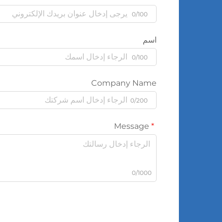
0/100
اسم
0/100
Company Name
0/200
Message
0/1000