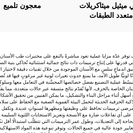
 ميثيل ميثاكريلات
معجون تلميع
متعدد الطبقات
توفر عدّة مزايا عملية تعود مباشرةً بالنفع على مختبرات طب الأسنان 
 قدرتها على إنتاج ترميمات ذات نتائج جمالية استثنائية تُحاكي بنية السن 
قيق اندماجٍ سلسٍ مع الأسنان الموجودة من خلال تقنيات دقيقة لاختيار ا
باتًا لونيًّا طويل الأمد، ما يمنع حدوث تغيرات لونية غير مرغوبٍ فيها ق
بسّط عملية التصنيع بفضل خصائصها المحسَّنة في التعامل معها وسلوكها 
ان الخاصة بالخزف، لأنها تُقدّم نتائج متسقة عبر حالات متعددة، مما يقل
ةٍ أسهل أثناء مراحل البناء والتشكيل، ما يمكن الفنيين من تحقيق الأشكا
تهلاكية الخزفية الحديثة لتحمل البيئة الفموية الصعبة مع الحفاظ على سلام
 للمرضى ترميمات تحافظ على وظيفتها ومظهرها لسنواتٍ عديدة. وتكفل ا
ى أي تفاعلات ضارة مع الأنسجة وتعزيز الاستجابات اللثوية السليمة 
حاجة إلى التعديلات، وطول عمر الترميمات التي تتطلّب استبدالًا أقل ت
ر جودة عالية في جميع الحالات. وتوفر تنوعية هذه المواد الاستهلاكي