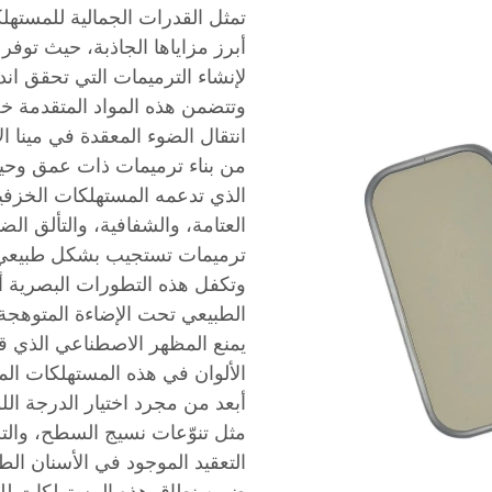
تمثل القدرات الجمالية للمسته
أبرز مزاياها الجاذبة، حيث توفر
لإنشاء الترميمات التي تحقق اند
وتتضمن هذه المواد المتقدمة
انتقال الضوء المعقدة في مينا الأ
من بناء ترميمات ذات عمق وحيو
الذي تدعمه المستهلكات الخزفي
العتامة، والشفافية، والتألق ال
ترميمات تستجيب بشكل طبيعي 
وتكفل هذه التطورات البصرية أ
الطبيعي تحت الإضاءة المتوهجة، 
يمنع المظهر الاصطناعي الذي ق
الألوان في هذه المستهلكات ال
أبعد من مجرد اختيار الدرجة الل
مثل تنوّعات نسيج السطح، والت
التعقيد الموجود في الأسنان الطب
ضمن نطاق هذه المستهلكات للفني