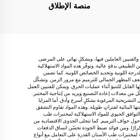
منصة الإطلاق
والفنيين العاملين فيها، وبشكلٍ نهائي على المرضى
الطبيعي بدقةٍ عالية. وتوفّر هذه المواد الاستهلاكية
لدرجة اللونية وتحديد الخصائص اللونية. كما تضمن
د تُضعف المظهر الجمالي للترميم مع مرور الزمن. وتشكّل
القابل للتنبؤ أثناء عمليات الحرق. ويمكن للفنيين العمل
ّل من معدلات إعادة التصنيع ويزيد من إنتاجية المختبر.
ل التشريحية المرغوبة بشكلٍ أسرع وأدق. أما المزايا
تها البنائية لفتراتٍ طويلة. وهذه المواد تقاوم التشقق
لتوافق الحيوي للمواد الاستهلاكية لمختبرات طب
حول حواف الترميم. كما تتجلى الجدوى الاقتصادية من
كرارًا. ومن فوائد ضبط الجودة تحسّن اتساق الدفعات
ة لمختبرات طب الأسنان القدرة على التعامل مع أنواع