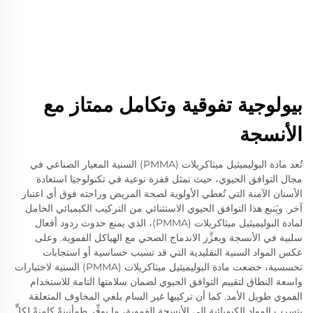
بيولوجية تفوقية وتكامل ممتاز مع
الأنسجة
تُعد مادة البوليميثيل ميثاكريلات (PMMA) السنية المعيار الصناعي في
مجال التوافق الحيوي، حيث تمثل قفزة نوعية في تكنولوجيا استعادة
الأسنان الآمنة التي تُعطي الأولوية لصحة المريض وراحته فوق أي اعتبار
آخر. ويَنبع هذا التوافق الحيوي الاستثنائي من التركيب الكيميائي الخامل
لمادة البوليميثيل ميثاكريلات (PMMA)، الذي يمنع حدوث ردود أفعال
سلبية في الأنسجة ويعزِّز الاندماج الصحي مع الهياكل الفموية. وعلى
عكس المواد السنية التقليدية التي قد تسبب حساسية أو استجابات
تحسسية، خضعت مادة البوليميثيل ميثاكريلات (PMMA) السنية لاختبارات
واسعة النطاق لتقييم التوافق الحيوي لضمان سلامتها التامة للاستخدام
الفموي طويل الأمد. كما أن تركيبها غير السام يلغي المخاوف المتعلقة
بتسرب المواد الكيميائية إلى الأنسجة الفموية، ما يوفِّر طمأنينةً كامنةً لكلٍّ