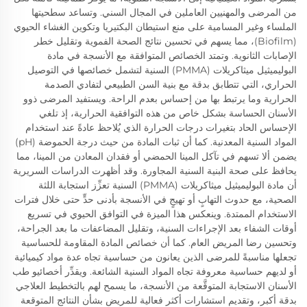
من المرضى والمهنيين العاملين في المجال السني. وتساعد سطحيتها
الملساء وغير المسامية على منع استيطان البكتيريا وتكوين الغشاء الحيوي
(Biofilm)، مما يسهم في تحسين نتائج الصحة الفموية وتقليل خطر
الإصابات الثانوية. وتمتد الخصائص المتوافقة مع الأنسجة في مادة
البوليميثيل ميثاكريلات (PMMA) السنية لتشمل خصائصها في التوصيل
الحراري، التي تتطابق بدقة مع بنية السن الطبيعي لتفادي الصدمة
الحرارية وما يرتبط بها من إحساس بعدم الراحة. ويستفيد المرضى ذوو
الأسنان الحساسة بشكل خاص من هذه التوافقية الحرارية، إذ تلغي
الإحساس الحاد بتغيرات درجات الحرارة الذي يُلاحظ عادةً عند استخدام
المواد السنية المعدنية. كما أن ثبات المادة من حيث درجة الحموضة (pH)
يضمن ألا تسهم في تآكل المينا الحمضي أو فقدان المعادن من المينا، مما
يحافظ على صحة البنية السنية المجاورة. وقد أظهرت الدراسات السريرية
أن مادة البوليميثيل ميثاكريلات (PMMA) السنية تعزِّز استجابة اللثة
الصحية، مع حدوث التهابٍ أو تهيجٍ في الأنسجة بأدنى حدٍّ حتى خلال فترات
الاستخدام الممتدة. وينعكس هذا الميزة في التوافق الحيوي في تسريع
أوقات الشفاء بعد الإجراءات السنية، وتقليل المضاعفات ما بعد الجراحة،
وتحسين رضا المريض العام. كما أن خصائص المادة المقاومة للحساسية
تجعلها مناسبةً للمرضى الذين يعانون من حساسية تجاه عدة مواد كيميائية
أو لديهم حساسية معروفة تجاه المواد السنية الشائعة. ويقدِّر أخصائيو طب
الأسنان الاستجابة المتوقَّعة من الأنسجة، ما يسمح لهم بالتخطيط العلاجي
بدقة أكبر، وتقديم استشارات أكثر فعالية للمريض بشأن النتائج المتوقعة