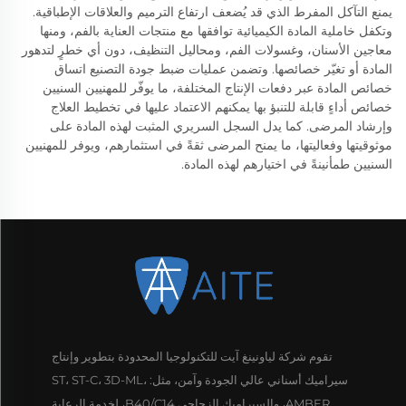
يمنع التآكل المفرط الذي قد يُضعف ارتفاع الترميم والعلاقات الإطباقية.
وتكفل خاملية المادة الكيميائية توافقها مع منتجات العناية بالفم، ومنها
معاجين الأسنان، وغسولات الفم، ومحاليل التنظيف، دون أي خطرٍ لتدهور
المادة أو تغيّر خصائصها. وتضمن عمليات ضبط جودة التصنيع اتساق
خصائص المادة عبر دفعات الإنتاج المختلفة، ما يوفّر للمهنيين السنيين
خصائص أداءٍ قابلة للتنبؤ بها يمكنهم الاعتماد عليها في تخطيط العلاج
وإرشاد المرضى. كما يدل السجل السريري المثبت لهذه المادة على
موثوقيتها وفعاليتها، ما يمنح المرضى ثقةً في استثمارهم، ويوفر للمهنيين
السنيين طمأنينةً في اختيارهم لهذه المادة.
تقوم شركة لياونينغ آيت للتكنولوجيا المحدودة بتطوير وإنتاج
سيراميك أسناني عالي الجودة وآمن، مثل: ST، ST-C، 3D-ML،
AMBER، والسيراميك الزجاجي B40/C14، لخدمة الرعاية