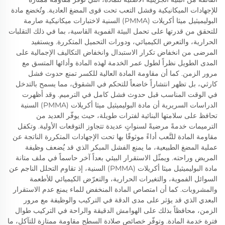
للإجهادات الميكانيكية وفشل التعب تحت قوى المضغ العادية. وتُخضع مادة
البوليميثيل ميثا أكريلات (PMMA) السنية لاختبارات ميكانيكية صارمة
للتحقق من قدرتها على تحمل البيئة الفموية القاسية، بما في ذلك التقلبات
الحرارية، والتعرض الكيميائي، ودورات التحميل المتكررة. ويستفيد
المرضى من انخفاض تكرار الاستبدال وانخفاض التكاليف الإجمالية على
المدى الطويل نظراً لطول عمر الخدمة لهذه المادة وأدائها المتسق مع
مرور الزمن. كما أن مقاومة المادة العالية للكسر تمنع حدوث فشل
كارثي، بل تظهر انتشاراً خاضعاً للتحكم في الشقوق، مما يسمح بالتدخل
في الوقت المناسب قبل حدوث فشل كامل في الترميم. وقد أظهرت
الدراسات السريرية أن مادة البوليميثيل ميثا أكريلات (PMMA) السنية
تحافظ على سلامتها البنائية لفترات طويلة، حيث يوفّر العديد من
الترميمات خدمةً مرضيةً لسنواتٍ عديدة تتجاوز التوقعات الأولية. وتكفل
مقاومة المادة للتَّعب أداءً موثوقًا بها تحت الإجهادات المتكررة الناتجة عن
عملية المضغ الطبيعية، ما يمنع الفشل المبكر الذي قد يُضعف وظيفة
المريض وراحته. ويمثّل الاستقرار البيئي بعداً آخر حاسماً في ملف متانة
مادة البوليميثيل ميثا أكريلات (PMMA) السنية، إذ تقاوم التحلل الناجم عن
السوائل الفموية، والتغيرات الحرارية، والتعرّض الكيميائي للأطعمة
والمشروبات. كما أن امتصاص المادة المنخفض للماء يمنع عدم الاستقرار
البعدي الذي قد يؤثر على مدى الدقة في التركيب والوظيفة مع مرور
الزمن، محافظاً بذلك على الهوامش الدقيقة والراحة في التركيب طوال
فترة خدمة المادة. وتوفّر خصائص صلادة السطح مقاومة ممتازة للتآكل، ما