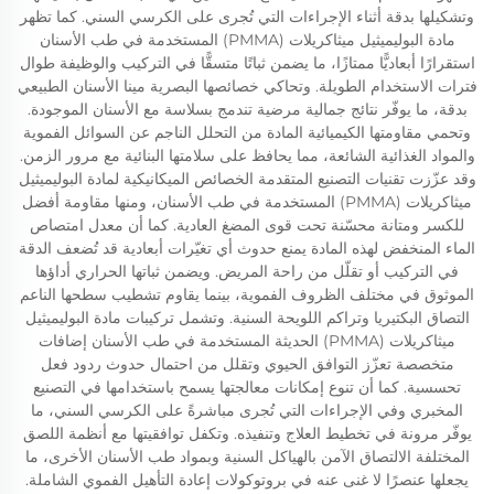
وتشكيلها بدقة أثناء الإجراءات التي تُجرى على الكرسي السني. كما تظهر
مادة البوليميثيل ميثاكريلات (PMMA) المستخدمة في طب الأسنان
استقرارًا أبعاديًّا ممتازًا، ما يضمن ثباتًا متسقًّا في التركيب والوظيفة طوال
فترات الاستخدام الطويلة. وتحاكي خصائصها البصرية مينا الأسنان الطبيعي
بدقة، ما يوفّر نتائج جمالية مرضية تندمج بسلاسة مع الأسنان الموجودة.
وتحمي مقاومتها الكيميائية المادة من التحلل الناجم عن السوائل الفموية
والمواد الغذائية الشائعة، مما يحافظ على سلامتها البنائية مع مرور الزمن.
وقد عزّزت تقنيات التصنيع المتقدمة الخصائص الميكانيكية لمادة البوليميثيل
ميثاكريلات (PMMA) المستخدمة في طب الأسنان، ومنها مقاومة أفضل
للكسر ومتانة محسّنة تحت قوى المضغ العادية. كما أن معدل امتصاص
الماء المنخفض لهذه المادة يمنع حدوث أي تغيّرات أبعادية قد تُضعف الدقة
في التركيب أو تقلّل من راحة المريض. ويضمن ثباتها الحراري أداؤها
الموثوق في مختلف الظروف الفموية، بينما يقاوم تشطيب سطحها الناعم
التصاق البكتيريا وتراكم اللويحة السنية. وتشمل تركيبات مادة البوليميثيل
ميثاكريلات (PMMA) الحديثة المستخدمة في طب الأسنان إضافات
متخصصة تعزّز التوافق الحيوي وتقلل من احتمال حدوث ردود فعل
تحسسية. كما أن تنوع إمكانات معالجتها يسمح باستخدامها في التصنيع
المخبري وفي الإجراءات التي تُجرى مباشرةً على الكرسي السني، ما
يوفّر مرونة في تخطيط العلاج وتنفيذه. وتكفل توافقيتها مع أنظمة اللصق
المختلفة الالتصاق الآمن بالهياكل السنية وبمواد طب الأسنان الأخرى، ما
يجعلها عنصرًا لا غنى عنه في بروتوكولات إعادة التأهيل الفموي الشاملة.