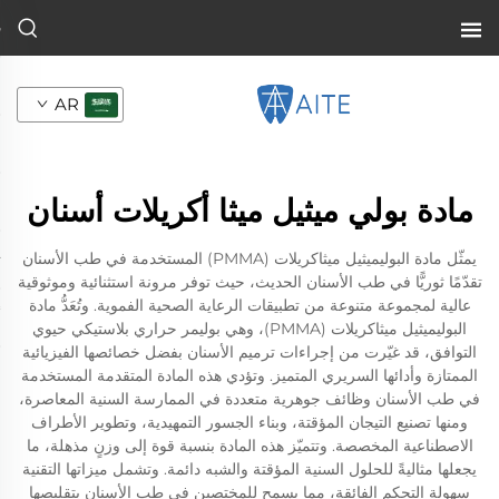
AR
مادة بولي ميثيل ميثا أكريلات أسنان
يمثّل مادة البوليميثيل ميثاكريلات (PMMA) المستخدمة في طب الأسنان
تقدّمًا ثوريًّا في طب الأسنان الحديث، حيث توفر مرونة استثنائية وموثوقية
عالية لمجموعة متنوعة من تطبيقات الرعاية الصحية الفموية. وتُعَدُّ مادة
البوليميثيل ميثاكريلات (PMMA)، وهي بوليمر حراري بلاستيكي حيوي
التوافق، قد غيّرت من إجراءات ترميم الأسنان بفضل خصائصها الفيزيائية
الممتازة وأدائها السريري المتميز. وتؤدي هذه المادة المتقدمة المستخدمة
في طب الأسنان وظائف جوهرية متعددة في الممارسة السنية المعاصرة،
ومنها تصنيع التيجان المؤقتة، وبناء الجسور التمهيدية، وتطوير الأطراف
الاصطناعية المخصصة. وتتميّز هذه المادة بنسبة قوة إلى وزنٍ مذهلة، ما
يجعلها مثاليةً للحلول السنية المؤقتة والشبه دائمة. وتشمل ميزاتها التقنية
سهولة التحكم الفائقة، مما يسمح للمختصين في طب الأسنان بتقليصها