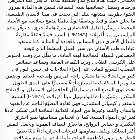
الجمالي، حيث تقدّم نتائج تبدو طبيعيةً تمامًا، ما يعزّز ثقة المريض
ورضاه. وبفضل خصائصها شبه الشفافة، تسمح هذه المادة بمرور
الضوء بطريقة مشابهة لتلك التي تحدث في مينا الأسنان الطبيعية،
ما يخلق عمقًا واقعيًّا وتناسقًا لونيًّا دقيقًا يندمج بسلاسة مع الأسنان
المحيطة. ويمثّل العامل الاقتصادي ميزةً هامةً أخرى، إذ توفّر مادة
البوليميثيل ميثا أكريلات (PMMA) السنية قيمةً فائقةً مقارنةً
بالبدائل الأخرى دون المساس بالجودة أو المتانة. كما تستفيد
عيادات طب الأسنان من سير العمل المبسّط الذي تتيحه
الخصائص السهلة المعالجة لهذه المادة، ما يقلّل من وقت الجلوس
على الكرسي العلاجي ويزيد الكفاءة العامة. وتساعد خصائص
التصلّب السريع للمادة على إجراء العلاجات في نفس اليوم في
كثيرٍ من الحالات، ما يحسّن راحة المريض وإنتاجية العيادة. وتضمن
مقاومتها الميكانيكية الممتازة أداءً مستمرًّا على المدى الطويل
تحت قوى المضغ العادية، ما يقلّل الحاجة إلى الاستبدال أو الإصلاح
المتكرر. وتتميّز مادة البوليميثيل ميثا أكريلات (PMMA) السنية
باستقرار كيميائي استثنائي، فهي تقاوم التصبّغ الناجم عن القهوة
والشاي والنبيذ وغيرها من المواد الغذائية الشائعة التي تسبّب عادةً
تغير لون المواد السنية. كما أن انخفاض مساميتها يمنع اختراق
البكتيريا واحتباس الروائح، ما يعزّز النظافة الفموية ويجعل النفس
أكثر انتعاشًا. وتكفل مقاومتها لدرجات الحرارة أداءً ثابتًا بغضّ
النظر عن تناول الأطعمة الساخنة أو الباردة، ما يمنع مشكلات