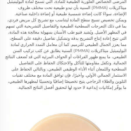
المرضى الخصائص الفلورية الطبيعية للمادة، التي تسمح لمادة البوليميثيل
ميثاكريلات (PMMA) السنية بأن تبدو طبيعية تحت مختلف ظروف
الإضاءة، سواءً كانت إضاءة شمسية طبيعية أو إضاءة داخلية صناعية.
ويمكن تخصيص نسيج سطح المادة ليتناسب مع تشريح كل مريض فردي،
بما في ذلك التعرجات السطحية الطبيعية والتفاصيل التشريحية التي تسهم
في المظهر الأصيل. ويُشيد فنيو طب الأسنان بسهولة معالجة هذه المادة،
التي تتيح إعادة إنتاج التشريح بدقة وتشكيل تفاصيل دقيقة على السطح،
مما يعزز الجمال الطبيعي للترميم. كما أن معامل التمدد الحراري لمادة
البوليميثيل ميثاكريلات (PMMA) السنية يطابق عن كثب تركيب السن
الطبيعي، ما يمنع ظهور الفراغات أو الحواف المرئية التي قد تُضعف النتائج
الجمالية. وتكفل مقاومتها للتآكل والاحتكاك الحفاظ على التفاصيل
السطحية واللمعان أثناء الأداء الوظيفي الطبيعي، وبالتالي الحفاظ على
الاستثمار الجمالي الأولي. وأخيرًا، فإن توافق المادة مع مختلف تقنيات
التلوين والطلاء الزجاجي يتيح تخصيصًا إضافيًا وتحسينًا لمظهرها الطبيعي،
ما يوفّر إمكانيات إبداعية لا حدود لها لتحقيق أفضل النتائج الجمالية.