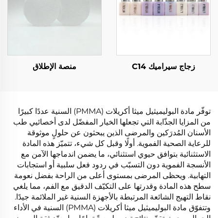
زجاج سيراميك C14
منصة الإطلاق
توفّر مادة البوليميثيل ميثا أكريلات (PMMA) السنية عددًا كبيرًا
من المزايا الجذّابة التي تجعلها الخيار المفضّل لدى أخصائيي طب
الأسنان المُدرَكين والمرضى الذين يبحثون عن حلولٍ موثوقة
للرعاية الصحية الفموية. أولًا وقبل كل شيء، تتميّز هذه المادة
الاستثنائية بتوافق حيوي استثنائي، ما يضمن اندماجها الآمن مع
الأنسجة الفموية دون التسبّب في ردود فعل سلبية أو استجابات
التهابية. ويحظى المرضى بمستوى أعلى من الراحة بفضل نعومة
سطح هذه المادة وقدرتها على التكيّف الدقيق مع الفم، مما يلغي
نقاط التهيج الشائعة المرتبطة بالأجهزة السنية غير الملائمة جيدًا.
وتتفوّق مادة البوليميثيل ميثا أكريلات (PMMA) السنية في الأداء