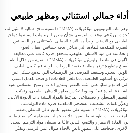
أداء جمالي استثنائي ومظهر طبيعي
توفر مادة البوليميثيل ميثاكريلات (PMMA) السنية نتائج جمالية لا مثيل لها،
تُحدث ثورةً في توقعات المرضى بشأن مظهر الترميمات السنية واندماجها
الطبيعي مع الأسنان. ويبدأ هذا الأداء الجمالي الاستثنائي من الخصائص
البصرية المتقدمة للمادة، التي تحاكي بدقة خصائص انتقال الضوء
وانعكاسه في مينا الأسنان الطبيعي. وتتحقق قدرة فائقة على مطابقة
الألوان في مادة البوليميثيل ميثاكريلات (PMMA) السنية من خلال أنظمة
أصباغ متطورة توفر مطابقة دقيقة للدرجات اللونية عبر كامل الطيف
اللوني السني. ويستفيد المرضى من الترميمات التي تندمج بشكل غير
مرئي مع أسنانهم الطبيعية، مما يلغي العلامات الواضحة للعمل السني
التي قد تؤثر سلبًا على الثقة بالنفس وتقدير الذات. وتمنح الخصائص شبه
الشفافة للمادة عمقًا وحيويةً تعكس مظهر الأسنان الطبيعي، وتجنّب
المظهر المسطّح والاصطناعي المرتبط بالمواد السنية ذات الجودة الأدنى.
وتعزِّز تقنيات التشطيب السطحي المتقدمة قدرة مادة البوليميثيل
ميثاكريلات (PMMA) السنية على تحقيق تلميع عالي اللمعان يحتفظ
بلمعانه لفترات طويلة، ما يضمن جاذبية جمالية مستدامة. كما تمنع ثباتية
لون المادة الاصفرار والتصبغ اللذين غالبًا ما يصيبان مواد الترميم السني
الأخرى، فتحافظ على مظهرٍ نابضٍ بالحياة طوال عمر الترميم. ويقدّر