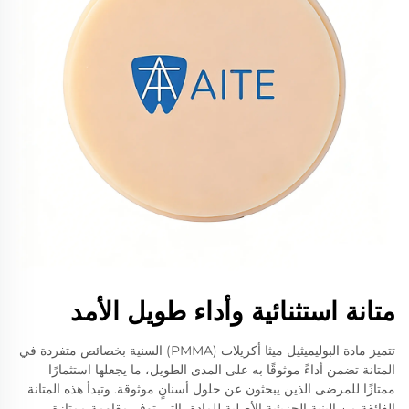
متانة استثنائية وأداء طويل الأمد
تتميز مادة البوليميثيل ميثا أكريلات (PMMA) السنية بخصائص متفردة في
المتانة تضمن أداءً موثوقًا به على المدى الطويل، ما يجعلها استثمارًا
ممتازًا للمرضى الذين يبحثون عن حلول أسنانٍ موثوقة. وتبدأ هذه المتانة
الفائقة من البنية الجزيئية الأصلية للمادة، التي توفر مقاومة ممتازة