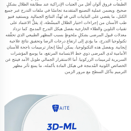
الطبقات فروق ألوان أقل من العتبات الإدراكية عند مطابقة الظلال بشكلٍ
صحيح. ويضمن عملية التصنيع المتقدمة تجانسًا في ملفات التدرج عبر جميع
الكتل، ما يقضي على التباينات التي قد تُهدِّد النتائج الجمالية. ويستفيد فنيو
طب الأسنان من إجراءات اختيار الظلال المبسَّطة، إذ يقلُّ الاعتماد على
تقنيات التلوين والطلاء الخارجية بفضل هيكل التدرج المدمج. كما تزداد
معدلات قبول المرضى بشكلٍ ملحوظٍ بسبب المظهر الطبيعي الذي تحقِّقه
تكنولوجيا التدرج، ما يؤدي إلى ارتفاع درجات الرضا وتحقيق نتائج علاجية
إيجابية. وبفضل هذه التكنولوجيا، يمكن أيضًا إنجاز ترميمات ناجحة للأسنان
الأمامية لدى المرضى ذوي خط الابتسامة المرتفع، ما يوسع المؤشرات
السريرية لترميمات الزركونيا. أما الاستقرار الجمالي طويل الأمد فينتج عن
الخصائص اللونية المُدمجة في هيكل المادة بأكمله، ما يمنع تأثر مظهر
الترميم بتآكل السطح مع مرور الزمن.