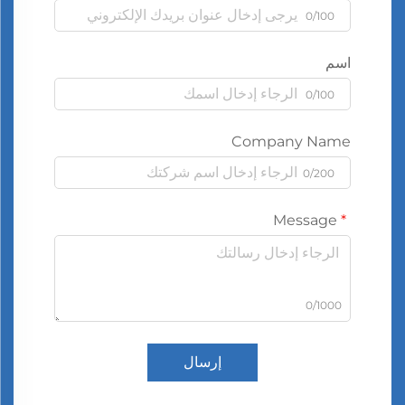
0/100
اسم
0/100
Company Name
0/200
Message
0/1000
إرسال