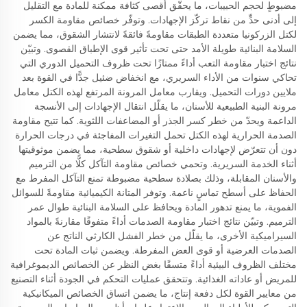
مضبوطٍ لحجم الحبيبات، ما يحقّق أقصى كثافة ممكنة للمادة مع التقليل
إلى أدنى حدٍّ من نقاط تركّز الإجهادات. وتوفّر خصائص مقاومة الكسر
لكتل الزركونيا متعددة الطبقات مقاومةً فائقةً لانتشار الشقوق، مما يضمن
السلامة البنائية طويلة الأمد حتى تحت تأثير قوى الإطباق القصوى. وتبيّن
نتائج اختبار مقاومة التعب أداءً ممتازًا تحت ظروف التحميل الدوري التي
تحاكي سنوات من الأداء السريري، مع انخفاض ضئيل جدًّا في القوة بعد
ملايين دورات التحميل. ويقارب معامل المرونة المرتفع لهذه الكتل معامل
مرونة البنية الطبيعية للأسنان، ما يقلّل انتقال الإجهادات إلى الأنسجة
الداعمة ويحدّ من خطر كسر الجذر أو المضاعفات اللثوية. كما تتيح مقاومة
الصدمة الحرارية لهذه الكتل تحمل التغيرات المفاجئة في درجات الحرارة
دون أن تتعرّض لإجهادات داخلية أو شقوق سطحية، مما يضمن موثوقيتها
أثناء الخدمة السريرية. وتحمي خصائص مقاومة التآكل كلًّا من الترميم
والأسنان المقابلة، وذلك بصلادة سطحية مضبوطة تمنع التآكل المفرط مع
الحفاظ على أسطح تماسٍ ناعمة. وتوفر المتانة الكيميائية مقاومةً للسوائل
الفموية، ما يمنع تدهور المادة ويحافظ على السلامة البنائية طوال عمر
الترميم. وتبيّن نتائج اختبار مقاومة الصدمات أداءً متفوقًا مقارنةً بالمواد
السيراميكية الأخرى، ما يقلّل من خطر الفشل الكارثي الناتج عن
الصدمات العرضية أو قوى العض المفرطة. ويضمن ثبات المادة تحت
مختلف الظروف البيئية أداءً متسقًا بغض النظر عن الخصائص الديموغرافية
للمريض أو عاداته الغذائية. وتتحقق عمليات التحكم في الجودة أثناء التصنيع
من معايير القوة لكل دفعة إنتاج، ما يضمن اتساق الخصائص الميكانيكية