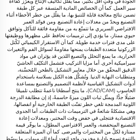
الجودة في وقتٍ أقل بكثير، مما يقلّل تكاليف الإنتاج ويعزّز كفاءة
سير العمل. كما أن الخصائص المادية المتسقة عبر كل طبقة
تضمن نتائج معالجة قابلة للتنبؤ بها، ما يقلّل من خطر الأخطاء أثناء
التصنيع ويحدّ من معدلات إعادة التصنيع. ومن فوائد العمر
الافتراضي السريري ما تتمتّع به من مقاومة فائقة للتآكل وتوافق
حيوي ممتاز، ما يؤدي إلى ترميمات تحافظ على مظهرها ووظيفتها
على مدى فترات خدمة طويلة. كما أن الاستقرار الكيميائي لكُتل
الزركونيا متعددة الطبقات يمنحها مقاومةً لسوائل الفم والتغيرات
الحرارية، ما يمنع التحلل والتصبغ اللذين قد يؤثران في مواد
سيراميكية أخرى. أما مزايا التركيب فتشمل التكيّف الحاشيّ
الدقيق المحقّق من خلال معايير التشكيل بالطحن المُحسَّنة،
ومتطلبات النهاية الدنيا. وتُشكَّل هذه الكتل بسلاسة باستخدام
أدوات التشكيل القياسية لأنظمة التصميم والتصنيع بمساعدة
الحاسوب (CAD/CAM)، ما ينتج أسطحًا ناعمةً تتطلب تلميعًا
ضئيلًا جدًّا. ويمثّل ثبات اللون ميزةً حاسمةً، إذ إن مطابقة الدرجة
اللونية المدمجة تلغي خطر تفتّت الطبقة الخارجية أو انفصالها،
وهي مشكلةٌ شائعةٌ في الترميمات ذات الطبقات. أما الجدوى
الاقتصادية فتتجلى في خفض وقت المختبر، ومعدلات إعادة
التصنيع المنخفضة، والعمر الافتراضي المطوّل، ما يوفّر قيمة
ممتازة لكلٍّ من المختبرات والمرضى. كما أن الميزة المتعلقة
بالتنوع تسمح بإدارة مخزون واحد لتعدد أنواع الترميمات، ما يبسّط