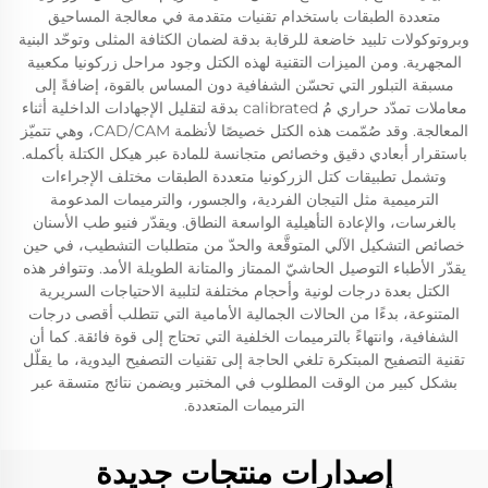
متعددة الطبقات باستخدام تقنيات متقدمة في معالجة المساحيق
وبروتوكولات تلبيد خاضعة للرقابة بدقة لضمان الكثافة المثلى وتوحّد البنية
المجهرية. ومن الميزات التقنية لهذه الكتل وجود مراحل زركونيا مكعبية
مسبقة التبلور التي تحسّن الشفافية دون المساس بالقوة، إضافةً إلى
معاملات تمدّد حراري مُ calibrated بدقة لتقليل الإجهادات الداخلية أثناء
المعالجة. وقد صُمّمت هذه الكتل خصيصًا لأنظمة CAD/CAM، وهي تتميّز
باستقرار أبعادي دقيق وخصائص متجانسة للمادة عبر هيكل الكتلة بأكمله.
وتشمل تطبيقات كتل الزركونيا متعددة الطبقات مختلف الإجراءات
الترميمية مثل التيجان الفردية، والجسور، والترميمات المدعومة
بالغرسات، والإعادة التأهيلية الواسعة النطاق. ويقدّر فنيو طب الأسنان
خصائص التشكيل الآلي المتوقَّعة والحدّ من متطلبات التشطيب، في حين
يقدّر الأطباء التوصيل الحاشيّ الممتاز والمتانة الطويلة الأمد. وتتوافر هذه
الكتل بعدة درجات لونية وأحجام مختلفة لتلبية الاحتياجات السريرية
المتنوعة، بدءًا من الحالات الجمالية الأمامية التي تتطلب أقصى درجات
الشفافية، وانتهاءً بالترميمات الخلفية التي تحتاج إلى قوة فائقة. كما أن
تقنية التصفيح المبتكرة تلغي الحاجة إلى تقنيات التصفيح اليدوية، ما يقلّل
بشكل كبير من الوقت المطلوب في المختبر ويضمن نتائج متسقة عبر
الترميمات المتعددة.
إصدارات منتجات جديدة