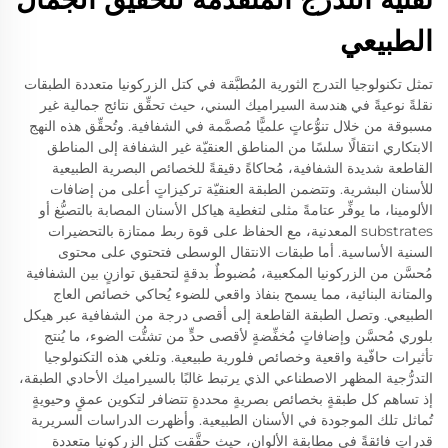
الطبيعي
تمثل تكنولوجيا التدرج الثورية المُطبَّقة في كتل الزركونيا متعددة الطبقات
نقلةً نوعيةً في هندسة السيراميك السني، حيث تحقِّق نتائج جمالية غير
مسبوقة من خلال تنوُّعاتٍ علميًّا مُصمَّمة في الشفافية. وتُحقِّق هذه النهج
الابتكاري انتقالًا سلسًا من المناطق العنقيّة غير الشفافة إلى المناطق
القاطعة شديدة الشفافية، مُحاكاةً دقيقةً للخصائص البصرية الطبيعية
للأسنان البشرية. وتتضمن الطبقة العنقيّة تركيزاتٍ أعلى من إضافات
الألومينا، ما يوفِّر عتامةً مثلى لتغطية هياكل الأسنان المصابة بالتصبُّغ أو
substrates المعدنية، مع الحفاظ على قوة ربط ممتازة بالتحضيرات
السنية الأساسية. أما طبقات الانتقال الوسطى فتحتوي على محتوى
مُحسَّن من الزركونيا المكعبية، مُضبوطٌ بدقةٍ لتحقيق توازنٍ بين الشفافية
والمتانة البنائية، مما يسمح بنفاذ واقعي للضوء يُحاكي خصائص العاج
الطبيعي. وتصل الطبقة القاطعة إلى أقصى درجة من الشفافية عبر هيكل
بلوري مُحسَّن وإضافاتٍ مُخفِّضةٍ لأقصى حدٍّ من تشتُّت الضوء، ما يُنتج
تأثيرات حافّية واقعية وخصائص فلورية طبيعية. وتلغي هذه التكنولوجيا
التدرُّجية المظهر الاصطناعي الذي يرتبط غالبًا بالسيراميك الأحادي الطبقة،
إذ تساهم كل طبقةٍ بخصائص بصريةٍ محددةٍ تتضافر لتكوين عمقٍ وحيويةٍ
تُماثل تلك الموجودة في الأسنان الطبيعية. وأظهرت الدراسات السريرية
قدراتٍ فائقةً في مطابقة الألوان، حيث حقَّقت كتل الزركونيا متعددة