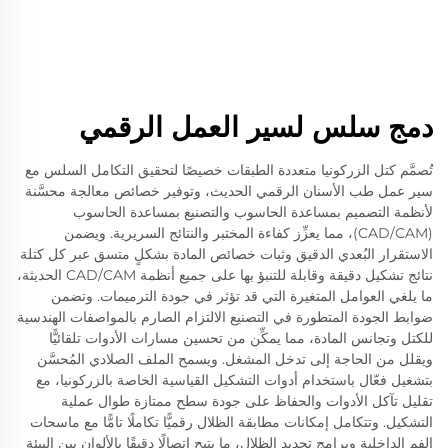
دمج سلس لسير العمل الرقمي
تُصمَّم كتل الزركونيا متعددة الطبقات خصيصًا لتحقيق التكامل السلس مع
سير عمل طب الأسنان الرقمي الحديث، وتوفير خصائص معالجة محسَّنة
لأنظمة التصميم بمساعدة الحاسوب والتصنيع بمساعدة الحاسوب
(CAD/CAM)، مما يعزِّز كفاءة المختبر والنتائج السريرية. ويضمن
الاستقرار البُعدي الدقيق وثبات خصائص المادة بشكلٍ متسق عبر كل كتلة
نتائج تشكيل دقيقة وقابلة للتنبؤ بها على جميع أنظمة CAD/CAM الحديثة،
ما يلغي العوامل المتغيرة التي قد تؤثر في جودة الترميمات. وتضمن
ضوابط الجودة المتطورة في التصنيع الالتزام الصارم بالمواصفات الهندسية
للكتل وتجانس المادة، مما يمكِّن من تحسين مسارات الأدوات تلقائيًّا
ويقلل من الحاجة إلى تدخل المشغل. ويسمح الملف الصلادي المُحسَّن
بتشغيل فعّال باستخدام أدوات التشكيل القياسية الخاصة بالزركونيا، مع
تقليل تآكل الأدوات والحفاظ على جودة سطح ممتازة طوال عملية
التشكيل. وتتكامل إمكانات مطابقة الظلال رقميًّا تكاملًا تامًّا مع ماسحات
الفم الداخلية وبرامج تحديد الظلال، ما يتيح اتصالًا دقيقًا بالألوان بين البيئة