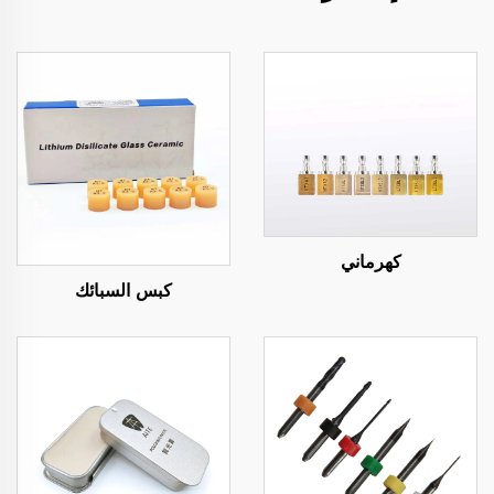
كهرماني
كبس السبائك