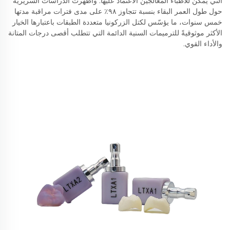
التي يمكن للأطباء المعالجين الاعتماد عليها. وأظهرت الدراسات السريرية
حول طول العمر البقاء بنسبة تتجاوز ٩٨٪ على مدى فترات مراقبة مدتها
خمس سنوات، ما يؤسّس لكتل الزركونيا متعددة الطبقات باعتبارها الخيار
الأكثر موثوقيةً للترميمات السنية الدائمة التي تتطلب أقصى درجات المتانة
والأداء القوي.