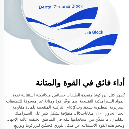
أداء فائق في القوة والمتانة
تُظهر كتل الزركونيا متعددة الطبقات خصائص ميكانيكية استثنائية تفوق
المواد السيراميكية التقليدية، مما يوفّر قوةً ومتانةً غير مسبوقةً للتطبيقات
السريرية المطلوبة بشدة. وت logِّق التركيبة المتقدمة للمادة مقاومة
انحناء تجاوز ١٢٠٠ ميغاباسكال، متفوّقةً بشكلٍ كبيرٍ على السيراميك
التقليدي، ما يمكّن من استخدامها بثقة في المناطق الخلفية عالية الإجهاد.
وتنجم هذه القوة الاستثنائية عن هيكل بلوري مُحسَّن للزركونيا وتوزيعٍ