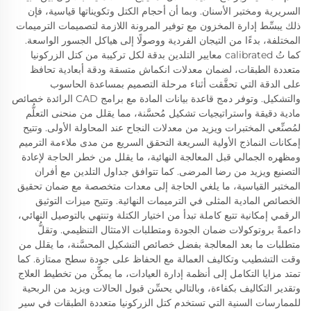
السريرية ومختبر الأسنان. وبما أن أحجام الكتل وتكويناتها قياسية، فإن
ذلك يبسِّط إدارة المخزون مع توفير المرونة اللازمة لتصميمات الترميمات
المختلفة، بدءًا من التيجان الفردية ووصولًا إلى هياكل الجسور الواسعة.
كما تُ calibrated معايير التلدين بدقة لكل تركيبة من كتل الزركونيا
متعددة الطبقات، لضمان معدلات انكماش متسقة ودقة أبعادية تحافظ
على الدقة التي تحقَّقت أثناء مرحلة التصميم بمساعدة الحاسوب
والتشكيل. وتوفر دمج قاعدة بيانات المادة مع برامج CAD الرائدة خصائص
مادية دقيقة واستراتيجيات تشكيل مُحسَّنة، مما يقلل من منحنى التعلُّم
لمُصنِّعي المختبرات ويزيد من معدلات النجاح عند المحاولة الأولى. وتتيح
إمكانات النماذج الأولية السريعة التحقق السريع من مدى ملاءمة الترميم
ومظهره الجمالي قبل المعالجة النهائية، ما يقلل من خطر الحاجة لإعادة
التصنيع ويزيد من رضا المرضى. كما تتوافق جداول التلدين مع أفران
المختبر القياسية، ما يلغي الحاجة إلى معدات متخصصة مع ضمان تحقيق
الخصائص المادية المثلى في الترميمات النهائية. وتتيح ميزات التوثيق
الرقمي إمكانية تتبع كاملة تبدأ من اختيار الكتلة وتنتهي بالتوصيل النهائي،
داعمةً بروتوكولات ضمان الجودة ومتطلبات الامتثال التنظيمي. وتقلُّ
متطلبات ما بعد المعالجة بفضل خصائص التشكيل المحسَّنة، ما يقلل من
وقت التشطيب وتكاليف العمالة مع الحفاظ على جودة سطح ممتازة. كما
تمتد مزايا التكامل إلى أنظمة إدارة العيادات، ما يمكِّن من تخطيط العلاج
وتقدير التكاليف بكفاءة، وبالتالي يحسِّن قبول الحالات ويزيد من الربحية
للممارسات السنية التي تستخدم كتل الزركونيا متعددة الطبقات في سير