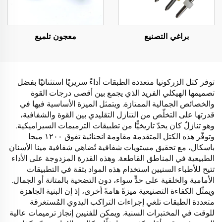
براغي التصنيع
معجون تلميع
توفر كتل الزركونيا متعددة الطبقات أداءً سريريًا استثنائيًا بفضل
تصميمها الهيكلي الفريد الذي يجمع بين أقصى درجات القوة
والخصائص الجمالية الممتازة. ويتمثل الميزة الأساسية فيها في
قدرتها على التخلّص من التنازل التقليدي بين القوة والشفافية،
وهو تنازلٌ كان يحدّ تاريخيًّا من تطبيقات الترميمات السيراميكية.
وتوفّر هذه الكتل المتقدمة مقاومة انحنائية تفوق ١٢٠٠ ميجا
باسكال، مع تحقيق مستويات شفافية تُضاهي شفافية مينا الأسنان
الطبيعية في المناطق القاطعة. وهذه القدرة المزدوجة على الأداء
تتيح للأطباء السنيين استخدام هذه المواد بثقة في التطبيقات
الأمامية والخلفية على حدٍّ سواء، دون التضحية بالمتانة أو الجمال.
ويمثّل الكفاءة التصنيعية ميزةً هامةً أخرى، إذ إن البنية الجاهزة
متعددة الطبقات تلغي إجراءات التراكب اليدوي المُستغرقة
للوقت في المختبرات السنية. ويمكن للفنيين إنجاز ترميمات عالية