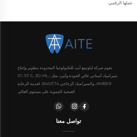
عملها الرقمي.
تقوم شركة لياونينغ آيت للتكنولوجيا المحدودة بتطوير وإنتاج
سيراميك أسناني عالي الجودة وآمن، مثل: ST، ST-C، 3D-ML،
AMBER، والسيراميك الزجاجي B40/C14، لخدمة الرعاية
الصحية الفموية على مستوى العالم.
تواصل معنا