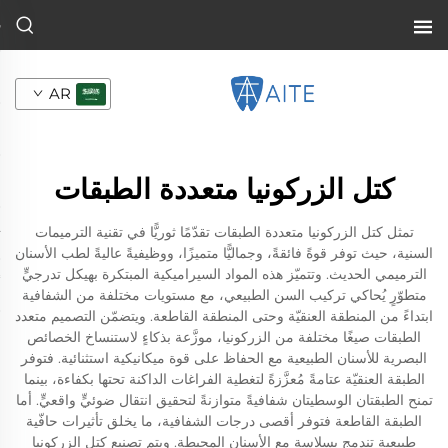
AR
كتل الزركونيا متعددة الطبقات
تمثل كتل الزركونيا متعددة الطبقات تقدّمًا ثوريًّا في تقنية الترميمات
السنية، حيث توفر قوةً فائقةً، وجماليًّا متميزًا، ووظيفيةً عاليةً لطب الأسنان
الترميمي الحديث. وتتميّز هذه المواد السيراميكية المبتكرة بهيكل تدرجيٍّ
متطوّرٍ يُحاكي تركيب السن الطبيعي، مع مستويات مختلفة من الشفافية
ابتداءً من المنطقة العنقيّة وحتى المنطقة القاطعة. ويتضمّن التصميم متعدد
الطبقات صيغًا مختلفة من الزركونيا، موزَّعة بذكاءٍ لاستنساخ الخصائص
البصرية للأسنان الطبيعية مع الحفاظ على قوة ميكانيكية استثنائية. فتوفر
الطبقة العنقيّة عتامةً مُعزَّزةً لتغطية الفراغات الداكنة تحتها بكفاءة، بينما
تمنح الطبقتان الوسطيتان شفافيةً متوازنةً لتحقيق انتقال ضوئيٍّ واقعيٍّ. أما
الطبقة القاطعة فتوفر أقصى درجات الشفافية، ما يخلق تأثيرات حافّية
طبيعية تندمج بسلاسة مع الأسنان المحيطة. ويتم تصنيع كتل الزركونيا