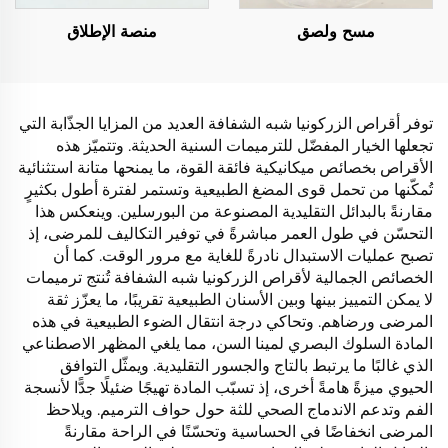
مسح ولصق
منصة الإطلاق
توفر أقراص الزركونيا شبه الشفافة العديد من المزايا الجذّابة التي
تجعلها الخيار المفضّل للترميمات السنية الحديثة. وتتميّز هذه
الأقراص بخصائص ميكانيكية فائقة القوة، ما يمنحها متانة استثنائية
تُمكّنها من تحمل قوى المضغ الطبيعية وتستمر لفترة أطول بكثيرٍ
مقارنةً بالبدائل التقليدية المصنوعة من البورسلين. وينعكس هذا
التحسّن في طول العمر مباشرةً في توفير التكاليف للمرضى، إذ
تصبح عمليات الاستبدال نادرةً للغاية مع مرور الوقت. كما أن
الخصائص الجمالية لأقراص الزركونيا شبه الشفافة تُنتج ترميمات
لا يمكن التمييز بينها وبين الأسنان الطبيعية تقريبًا، ما يعزّز ثقة
المرضى ورضاهم. وتحاكي درجة انتقال الضوء الطبيعية في هذه
المادة السلوك البصري لمينا السن، مما يلغي المظهر الاصطناعي
الذي غالبًا ما يرتبط بالتاج والجسور التقليدية. ويمثّل التوافق
الحيوي ميزةً هامةً أخرى، إذ تسبّب المادة تهيجًا ضئيلًا جدًّا لأنسجة
الفم وتدعم الاندماج الصحي للثة حول حواف الترميم. ويلاحظ
المرضى انخفاضًا في الحساسية وتحسّنًا في الراحة مقارنةً