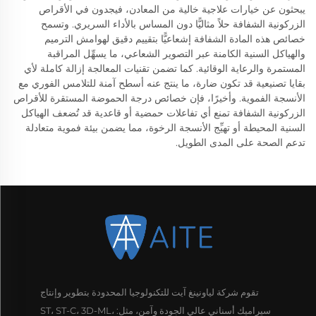
يبحثون عن خيارات علاجية خالية من المعادن، فيجدون في الأقراص
الزركونية الشفافة حلاً مثاليًّا دون المساس بالأداء السريري. وتسمح
خصائص هذه المادة الشفافة إشعاعيًّا بتقييم دقيق لهوامش الترميم
والهياكل السنية الكامنة عبر التصوير الشعاعي، ما يسهِّل المراقبة
المستمرة والرعاية الوقائية. كما تضمن تقنيات المعالجة إزالة كاملة لأي
بقايا تصنيعية قد تكون ضارة، ما ينتج عنه أسطح آمنة للتلامس الفوري مع
الأنسجة الفموية. وأخيرًا، فإن خصائص درجة الحموضة المستقرة للأقراص
الزركونية الشفافة تمنع أي تفاعلات حمضية أو قاعدية قد تُضعف الهياكل
السنية المحيطة أو تهيِّج الأنسجة الرخوة، مما يضمن بيئة فموية متعادلة
تدعم الصحة على المدى الطويل.
تقوم شركة لياونينغ آيت للتكنولوجيا المحدودة بتطوير وإنتاج
سيراميك أسناني عالي الجودة وآمن، مثل: ST، ST-C، 3D-ML،