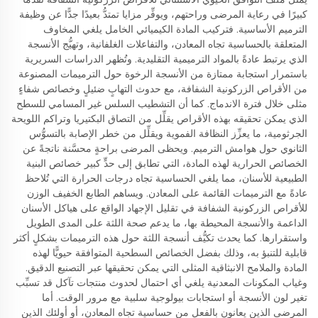
كبيرًا في رعاية المرضى وراحتهم، ويوفِّر مزايا تمتدُّ بعيدًا جدًّا عن وظيفة
الترميم الأساسية. فتركيب المادة الكيميائي الخامل يلغي المخاوف
المتعلقة بالحساسية تجاه المعادن، والتفاعلات الغلفانية، وتهيُّج الأنسجة
الذي يرتبط عادةً بالمواد الترميمية التقليدية. وتُظهر الدراسات السريرية
باستمرار استجابة ممتازة من الأنسجة الرخوة حول الترميمات المصنوعة
من الأقراص الزركونية الشفافة، مع حدوث التهابٍ ضئيلٍ وخصائص شفاءٍ
مثلى خلال فترة الاندماج. كما أن التشطيب السلس غير المسامي للسطح
الذي يمكن تحقيقه بهذه الأقراص يقلِّل من التصاق البكتيريا وتراكم اللويحة
الجرثومية، ما يعزِّز النظافة الفموية ويقلِّل من خطر الإصابة بالتسوُّس
الثانوي حول هوامش الترميم. ويحظى المرضى براحةٍ محسَّنة ناتجةً عن
الخصائص الحرارية لهذه المادة، التي تطابق إلى حدٍّ كبير خصائص البنية
الطبيعية للأسنان، مما يلغي الحساسية تجاه درجات الحرارة التي تُلاحظ
عادةً مع الترميمات القائمة على المعادن. ويساهم الطابع الخفيف الوزن
للأقراص الزركونية الشفافة في تقليل الإجهاد الواقع على هياكل الأسنان
الداعمة والأنسجة المحيطة بها، ما يدعم صحة اللثة على المدى الطويل
واستقرارها. كما يحدث تكيُّف أنسجة اللثة حول هذه الترميمات بشكلٍ أكثر
قابلية للتنبؤ به، وذلك بفضل الخصائص السطحية المتوافقة حيويًّا لهذه
المادة والملامح الانبثاقية المثلى التي يمكن تحقيقها عبر التصنيع الدقيق.
وغياب المكونات المعدنية يلغي أي احتمال لحدوث منتجات تآكل قد تسبِّب
تغير لون الأنسجة أو استجابات بيولوجية سلبية مع مرور الوقت. أما
المرضى الذين يعانون بالفعل من حساسية تجاه المعادن، أو أولئك الذين