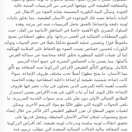
والشفافية الطبيعية التي يتوقعها المرضى من الترميمات السنية عالية
الجودة. وتمكّن البنية البلورية المصممة بعناية الضوء من الانتقال عبر
المادة بأنماط تشبه تلك الموجودة في الأسنان الطبيعية، مما يخلق تباينات
لونية دقيقة وإحساسًا بالعمق يجعل الترميمات شبه غير مرئية. وهذه
السلوك البصري بالغ الأهمية خاصةً في المناطق الأمامية من الفك، حيث
تكون المتطلبات الجمالية في أقصى درجاتها، وأي مظهر اصطناعي يصبح
ملحوظًا فورًا. وتتضمن عملية التصنيع تحكمًا دقيقًا في حجم الحبيبات وتوجّه
البلورات لتحسين خصائص تشتت الضوء مع الحفاظ على السلامة الهيكلية.
كما أن تقنيات التلبيد المتطورة تحقّق كثافة متجانسة عبر سماكة القرص
بأكملها، مما يضمن ثبات الخصائص البصرية في جميع أنحاء الترميم
بالكامل. ويتوافق التألّق الطبيعي لأقراص الزركونيا شبه الشفافة مع تألّق
مينا الأسنان، ما يمنح مظهرًا أصيلًا تحت مختلف ظروف الإضاءة، سواءً
كانت إضاءة شمسية طبيعية أو إضاءة داخلية اصطناعية. وهذه الخاصية
تكتسب أهمية بالغة للمرضى الذين يعملون في بيئات تتغير فيها ظروف
الإضاءة خلال اليوم. كما أن ثبات اللون في هذه الأقراص يضمن استمرار
التطابق الجمالي الأولي دون تغيّر على مدى سنوات الخدمة السريرية، ما
يلغي التحولات اللونية التي تظهر غالبًا مع مواد الترميم الأخرى. ويمكن
لتقنيات تجهيز السطح أن تعزز المظهر الطبيعي أكثر فأكثر من خلال إنشاء
نسيج ومستويات لمعان تُحاكي الأسنان المحيطة. وبفضل قدرتها على
تحقيق انتقالات لونية سلسة وتدرجات لونية طبيعية، تُعد أقراص الزركونيا
شبه الشفافة مثالية للحالات الجمالية المعقدة التي تتطلب ترميم عدة