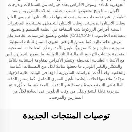
الجوهرية للمادة. وتتوفر الأقراص بعدة خيارات من السماكات وتدرجات
الألوان، مما يتيح تخصيصها حسب مختلف الحالات السريرية. وتمتد
تطبيقاتها عبر تخصصات سنية متعددة، منها طب الأسنان الترميمي العام،
وطب الأسنان البروستي، وطب الأسنان التجميلي. وتستخدم المختبرات
السنية أقراص الزركونيا شبه الشفافة في أنظمة التصميم والتصنيع
بمساعدة الحاسوب (CAD/CAM) لطحن وتصنيع الترميمات الخاصة بكل
مريض بدقة عالية. كما تضمن التوافق الحيوي الممتاز للمادة استجابةً
نسيجية ممتازة ونجاحًا سريريًّا طويل الأمد. وتعزِّز المعالجات السطحية
المتقدمة وتقنيات التزجيج الجمالية النتائج النهائية، ما يسمح باندماج سلس
مع الأسنان الطبيعية المحيطة. وتتميَّز الأقراص بمقاومة استثنائية للتآكل
والتكسُّر والتغير اللوني، ما يجعلها مثاليةً لكل من التطبيقات الأمامية
والخلفية. وقد أكَّدت الدراسات السريرية أداؤها في البيئات عالية الإجهاد،
مؤكدةً ملاءمتها لحالات إعادة التأهيل الفموي الشامل. كما يضمن الدقة
العالية في التصنيع جودةً متسقةً عبر الدفعات المختلفة، ما يحقِّق نتائج
سريرية قابلةً للتنبؤ ويقلل من وقت الجلوس في العيادة لكلٍّ من
الممارس والمرضى.
توصيات المنتجات الجديدة