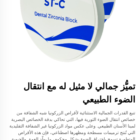
تميُّز جمالي لا مثيل له مع انتقال
الضوء الطبيعي
تنبع القدرات الجمالية الاستثنائية لأقراص الزركونيا شبه الشفافة من
خصائص انتقال الضوء الثورية فيها، التي تحاكي بدقة الخصائص البصرية
لمينا الأسنان الطبيعي. وعلى عكس مواد الزركونيا غير الشفافة التقليدية
التي تُنتج ترميمات مسطحة ومظهرها اصطناعي، فإن هذه الأقراص
المتطورة تسمح باختراق الضوء بشكل محكوم، ما يولّد العمق والحيوية