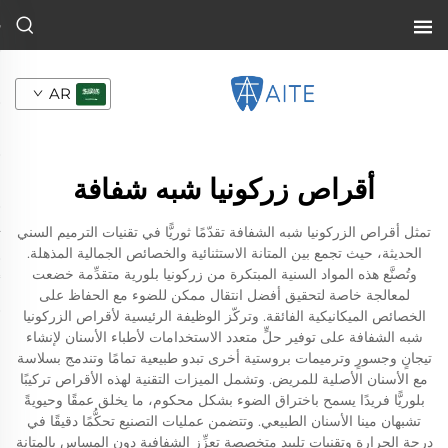
AR
أقراص زركونيا شبه شفافة
تمثل أقراص الزركونيا شبه الشفافة تقدّمًا ثوريًّا في تقنيات الترميم السني
الحديثة، حيث تجمع بين المتانة الاستثنائية والخصائص الجمالية المذهلة.
وتُصنَّع هذه المواد السنية المبتكرة من زركونيا بلورية متقدِّمة خضعت
لمعالجة خاصة لتحقيق أفضل انتقال ممكن للضوء مع الحفاظ على
الخصائص الميكانيكية الفائقة. وتركّز الوظيفة الرئيسية لأقراص الزركونيا
شبه الشفافة على توفير حلٍّ متعدد الاستخدامات لأطباء الأسنان لإنشاء
تيجانٍ وجسورٍ وترميمات بروستية أخرى تبدو طبيعية تمامًا وتندمج بسلاسة
مع الأسنان الأصلية للمريض. وتشمل الميزات التقنية لهذه الأقراص تركيبًا
بلوريًّا فريدًا يسمح باختراق الضوء بشكل محكوم، ما يخلق عمقًا وحيويةً
تشبهان مينا الأسنان الطبيعي. وتتضمن عمليات التصنيع تحكُّمًا دقيقًا في
درجة الحرارة وتقنيات تلبيد متخصصة تعزِّز الشفافية دون المساس بالمتانة