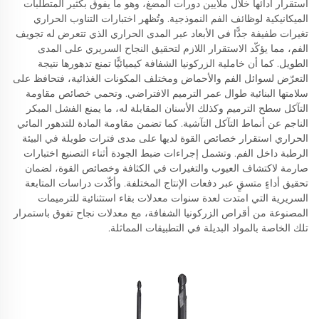
استقرار أدائها خلال ملايين دورات المضغ، وهو ما يفوق بكثير المتطلبات
الميكانيكية لوظائف الفم النموذجية. وتُظهر اختبارات التناوب الحراري
تغيرات طفيفة جدًّا في الأبعاد عبر المدى الحراري الذي تتعرض له تجويف
الفم، مما يؤكّد الاستقرار اللازم لتحقيق النجاح السريري على المدى
الطويل. كما أن خاملية الزركونيا الشفافة كيميائيًّا تمنع تدهورها نتيجة
التعرّض لسوائل الفم والأحماض ومختلف المكونات الغذائية، فتحافظ على
سلامتها البنائية طوال عمر الترميم الافتراضي. وتحمي خصائص مقاومة
التآكل سطح الترميم وكذلك الأسنان المقابلة له، ما يمنع الفشل المبكر
الناجم عن أنماط التآكل التآشية. كما تضمن مقاومة المادة للتدهور المائي
الحراري استقرار خصائص القوة لديها على مدى فترات طويلة في البيئة
الرطبة داخل الفم. وتشمل إجراءات ضبط الجودة أثناء التصنيع اختبارات
صارمة لاكتشاف العيوب والتغيرات في الكثافة وخصائص القوة، لضمان
تحقيق أداءٍ متسقٍ عبر دفعات الإنتاج المختلفة. وأكّدت دراسات المتابعة
السريرية التي امتدت لعدة سنوات معدلات بقاء استثنائية للترميمات
المصنوعة من أقراص الزركونيا الشفافة، مع معدلات نجاح تفوق باستمرار
تلك الخاصة بالمواد البديلة في التطبيقات المماثلة.