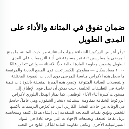
ضمان تفوق في المتانة والأداء على
المدى الطويل
توفّر أقراص الزركونيا الشفافة ميزات استثنائية من حيث المتانة، ما يمنح
المرضى والممارسين ثقة غير مسبوقة في أداء الترميمات على المدى
الطويل. وتضمن مقاومة المادة العالية جدًّا للانحناء — والتي تتجاوز غالبًا
١٠٠٠ ميغاباسكال — مقاومتها للكسر تحت قوى المضغ العادية والمرتفعة،
ما يجعل هذه الأقراص مناسبةً للمرضى ذوي العادات الفموية المختلفة
والتفضيلات الغذائية المتنوعة. وتصبح هذه الميزة المتعلقة بالقوة ذات قيمة
خاصة في التطبيقات الخلفية، حيث يمكن أن تصل قوى الإطباق إلى
مستويات كبيرة أثناء الأداء الوظيفي. كما يمتاز الهيكل البلوري لأقراص
الزركونيا الشفافة بمقاومة استثنائية لانتشار الشقوق، وهي عاملٌ حاسمٌ
في الوقاية من حالات الفشل الكارثي التي قد تُعرّض الترميمات بأكملها
للخطر. وتؤدي تقنيات المعالجة المتقدمة إلى إنشاء هياكل كثيفة ومتجانسة
تزيل نقاط الضعف وتجمعات الإجهادات التي توجد عادةً في المواد
السيراميكية الأخرى. وتكفل مقاومة المادة للتآكل الناتج عن التعب