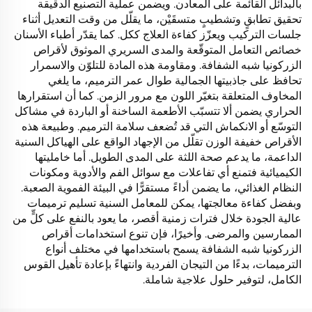
بالبدائل القائمة على المعادن. ويضمن عملية التصنيع الدقيقة
تحقيق تطابقٍ وتشطيبٍ متسقَيْن، ما يقلّل من وقت التعديل أثناء
جلسات التركيب ويعزّز كفاءة العلاج ككل. كما يقدّر أطباء الأسنان
خصائص التعامل المتوقّعة والمدى السريري الموثوق لأقراص
الزركونيا شبه الشفافة. ومقاومة هذه المادة للتلوّن والاسمرار
تحافظ على جاذبيتها الجمالية طوال عمر الترميم، ما يلغي
المخاوف المتعلقة بتغيّر اللون مع مرور الزمن. كما أن استقرارها
الحراري يضمن ألا تتسبّب الأطعمة الساخنة أو الباردة في مشاكل
التوسّع أو الانكماش التي قد تُضعف سلامة الترميم. وطبيعة هذه
الأقراص خفيفة الوزن تقلّل من الإجهاد الواقع على الهياكل السنية
الداعمة، ما يدعم صحة اللثة على المدى الطويل. أما خامليتها
الكيميائية فتمنع أي تفاعلات مع سوائل الفم والأدوية ومكونات
النظام الغذائي، ما يضمن أداءً مستقرًّا في البيئة الفموية الصعبة.
وبفضل كفاءة معالجتها، يمكن للمعامل السنية تسليم ترميمات
عالية الجودة خلال فترات زمنية أقصر، ما يعود بالنفع على كلٍّ من
الممارسين والمرضى. وأخيرًا، فإن تنوع استخدامات أقراص
الزركونيا شبه الشفافة يسمح باستخدامها في مختلف أنواع
الترميمات، بدءًا من التيجان الفردية وانتهاءً بإعادة تأهيل القوس
الكامل، لتوفير حلول علاجية شاملة.