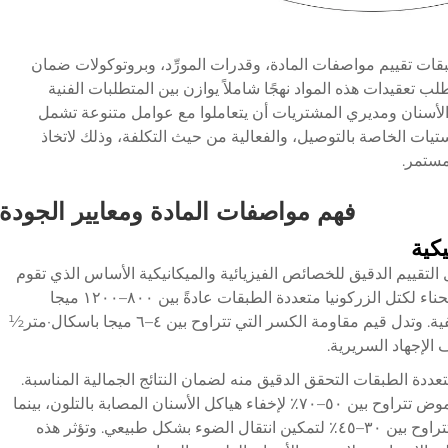
بقات تقييم مواصفات المادة، وقدرات المورِّد، وبروتوكولات ضمان
لب تعقيدات هذه المواد نهجًا شاملاً يوازن بين المتطلبات الفنية
الأسنان ومديري المشتريات أن يتعاملوا مع عوامل متنوعة تشمل
تيات الخاصة بالتوصيل، والفعالية من حيث التكلفة، وذلك لاتخاذ
مستمر.
فهم مواصفات المادة ومعايير الجودة
يكية
التقييم الدقيق للخصائص الفيزيائية والميكانيكية الأساس الذي تقوم
عليه ضمان الجودة. ويجب أن تتراوح مقاومة الانحناء لكتل الزركونيا متعددة الطبقات عادةً بين ٨٠٠–١٢٠٠ ميجا
باسكال، مما يضمن متانة كافية للترميمات الخلفية. وتدل قيم مقاومة الكسر التي تتراوح بين ٤–٦ ميجا باسكال·متر½
لإجهاد السريرية.
ددة الطبقات التحقق الدقيق منه لضمان النتائج الجمالية المناسبة.
ويجب أن تظهر الطبقات العنقيّة درجات من الغموض تتراوح بين ٥٠–٧٠٪ لإخفاء هياكل الأسنان المصابة بالتلون، بينما
يجب أن تُظهر الطبقات التاجية درجات شفافية تتراوح بين ٣٠–٤٥٪ لتمكين انتقال الضوء بشكل طبيعي. وتؤثر هذه