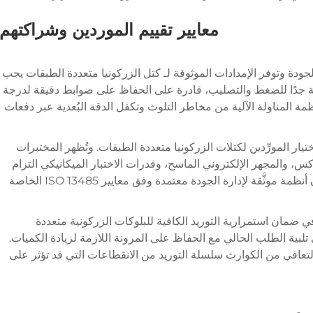
معايير تقييم الموردين وشراكتهم
جودة وتوفر الإمدادات الموثوقة لـ
كتل الزركونيا متعددة الطبقات
يجب
ة جدًا للضغط والتصليب، قادرة على الحفاظ على ضوابط دقيقة لدرجة
ة المناولة الآلية من مخاطر التلوث وتكفل الدقة البُعدية عبر دفعات
يار المورِّدين لكتلات الزركونيا متعددة الطبقات. وتُظهر المختبرات
كس، والمجهر الإلكتروني الماسح، وقدرات الاختبار الميكانيكي التزام
المورِّد بضمان الجودة. ويجب أن يمتلك المورِّدون أنظمة موثَّقة لإدارة الجودة معتمدة وفق معايير ISO 13485 الخاصة
في ضمان استمرارية التوريد الكافية للبلوكات الزركونية متعددة
لبية الطلب الحالي مع الحفاظ على المرونة اللازمة لزيادة الكميات.
لتعافي من الكوارث سلسلة التوريد من الانقطاعات التي قد تؤثر على