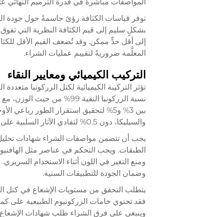
المواصفات مباشرةً في قدرة الترميم النهائي على
توفر قياسات الكثافة رؤىً حاسمةً حول جودة التل
إلى أقل حدٍّ ممكن. وقد تُضعف القيم الأقل للكث
المعلَّمة ضروريةً لتقييم عمليات الشراء.
التركيب الكيميائي ومعايير النقاء
تؤثر التركيبة الكيميائية لكتل الزركونيا متعددة ال
نسبة الزركونيا النقية 99% من
بين 3% و5% لتحقيق استقرار الطور رباعي
والسيليكا، دون 0.5% لتفادي الآثار السلبية على الخصائص الميكانيكية.
يجب أن تتضمن مواصفات الشراء شهادات تحليل مف
الطبقات. ويجب التحكم في عناصر مثل الهافنيوم 
ومنع التغير في اللون أثناء الاستخدام السريري. وتو
وضمان الجودة للتطبيقات السنية.
يتطلب التحقق من مستويات الإشعاع في كتل الزركو
فقد تحتوي خامات الزركونيوم الطبيعية على كميا
وينبغي على فرق الشراء طلب شهادات الإشعاع الت