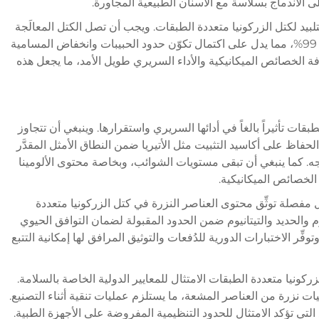
 الاندماج بسلاسة مع الأسنان الطبيعية المجاورة.
بيد لكتل الزركونيا متعددة الطبقات. ويجب أن تصل الكتل المعالَجة
بشكلٍ سليم إلى قيم الكثافة النظرية التي تفوق 99%، مما يدل على اكتمال تكوّن حدود الحبيبات وانخفاض المسامية
افة الخصائص الميكانيكية والأداء السريري طويل الأمد، ما يجعل هذه
طبقات تأثيراً بالغاً في أدائها السريري واستقرارها. وينبغي أن تتجاوز
 حيث الوزن، مع الحفاظ على أكاسيد التثبيت مثل الأتيريا ضمن النطاق الأمثل المقدَّر
 الأوجه. كما ينبغي أن تبقى مستويات الشوائب، وبخاصة محتوى الألومينا
صلة توثِّق محتوى العناصر النزرة في كتل الزركونيا متعددة
والحديد والتيتانيوم ضمن الحدود المقبولة لضمان التوافق الحيوي
فِّر الاختبارات الدورية للدُفعات والتوثيق المرافق لها إمكانية التتبع
نيا متعددة الطبقات الامتثال للمعايير الدولية الخاصة بالسلامة.
ت نزرة من العناصر المشعة، ما يستلزم عمليات تنقية أثناء التصنيع.
ي تؤكد الامتثال للحدود التنظيمية المفروضة على الأجهزة الطبية.