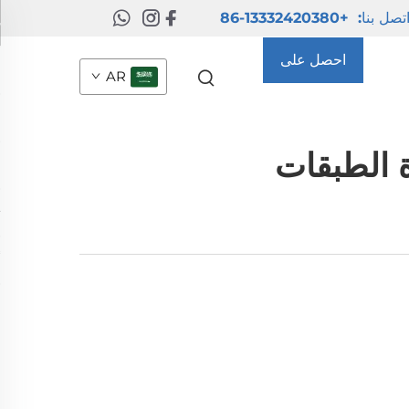
تصل بنا:
+86-13332420380
احصل على
AR
عرض أسعار
ة الطبقات