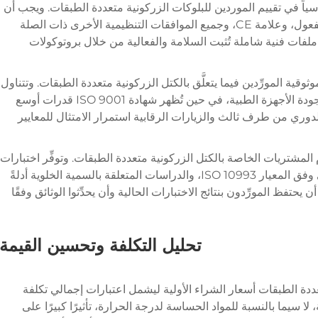
ياً في تقييم الموردين للبلوكات الزركونية متعددة الطبقات. ويجب أن
يمتلك الموردون تصريح FDA 510(k) ساري المفعول، وعلامة CE، وجميع الموافقات التنظيمية الأخرى ذات الصلة
ملفات فنية شاملة تُثبت السلامة والفعالية من خلال بروتوكولات
وثوقية المورِّدين فيما يتعلَّق بالكتل الزركونية متعددة الطبقات. وتتناول
شهادة ISO 13485 على وجه التحديد متطلبات جودة الأجهزة الطبية، في حين تُظهر شهادة ISO 9001 قدرات أوسع
الدوري من طرف ثالث والزيارات الرقابية استمرار الامتثال للمعايير
المشتريات الخاصة بالكتل الزركونية متعددة الطبقات. وتوفِّر اختبارات
USP Class VI، وبروتوكولات التقييم البيولوجي وفق المعيار ISO 10993، والدراسات المتعلقة بالسمية الخلوية أدلةً
تفظ المورِّدون بنتائج الاختبارات الحالية وأن يحدِّثوا الوثائق وفقًا
تحليل التكلفة وتحسين القيمة
عددة الطبقات أسعار الشراء الأولية ليشمل اعتبارات إجمالي تكلفة
لا سيما بالنسبة للمواد الحساسة لدرجة الحرارة، تأثيرًا كبيرًا على