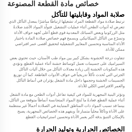
خصائص مادة القطعة المصنوعة
صلابة المواد وقابليتها للتآكل
ترتبط صلادة مواد القطعة المراد تشغيلها ارتباطًا مباشرًا بمعدل التآكل الذي
تتعرض له أدوات الطحن أثناء عمليات التشغيل. فتولّد المواد الأشد صلادةً
مثل الزركونيا وبعض السبائك المعدنية قوى قطع أعلى تُجهد حواف الأداة
وتسرّع من التآكل الميكانيكي. ويسمح فهم خصائص صلادة المادة باختيار
الأداة المناسبة وتحسين المعايير التشغيلية لتحقيق أقصى عمر افتراضي
ممكن للأداة.
تتفاوت درجة الخشونة بشكل كبير بين مواد طب الأسنان، حيث تحتوي بعض
السيراميك على جسيمات تعمل كوسائط خشنة أثناء عملية القطع. وتؤدي
هذه المكونات الخشنة إلى زيادة معدلات التآكل من خلال آليات التآكل
الجزئي التي تُحدث تآكلاً تدريجياً في حواف الأدوات القاطعة. كما أن توزيع
الجسيمات الخشنة وحجمها داخل مادة الشغل يؤثران في أنماط التآكل
والعمر الافتراضي الكلي للأداة.
وتؤثر البنية المجهرية للمواد في كيفية تفاعل أدوات الطحن مع مادة الشغل
أثناء عملية القطع. فعادةً ما تُنتج المواد المتجانسة أنماطاً متوقعة من التآكل،
بينما قد تسبب المواد ذات المناطق المتباينة في الصلادة أحمالاً غير منتظمة
على الأداة وتآكلاً محلياً متسارعاً. وبفهم هذه الخصائص المجهرية، يصبح
بالإمكان التنبؤ بدقة أكبر بعمر الأداة وتحسين استراتيجيات القطع.
الخصائص الحرارية وتوليد الحرارة