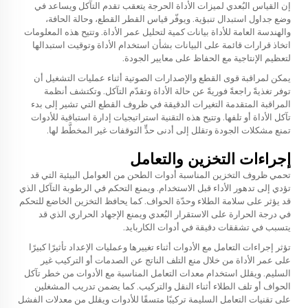
إن القياس البُعدي لميزات الأداة الحرجة يتعقب تقدم التآكل ويساعد في
وضع جداول استبدال تنبؤية. ويوفّر قياس القطر القطع، وحالة الحافة،
والهندسة العامة للأداة بيانات كمية لتحليل عمر الأداة. وتتيح هذه المعلومات
اتخاذ قرارات قائمة على البيانات بشأن استخدام الأداة وتوقيت استبدالها
لتعظيم الإنتاجية مع الحفاظ على معايير الجودة.
يمكن لمراقبة قوى القطع والإصدارات الصوتية أثناء عمليات التشغيل أن
توفر تغذيةً راجعةً فوريةً عن حالة الأداة وتقدّم التآكل. وتكتشف أنظمة
المراقبة المتقدمة التغيرات الدقيقة في ظروف القطع التي تشير إلى بدء
تآكل الأداة أو تلفها. وتتيح هذه التقنية استراتيجيات إدارة استباقية للأدوات
تمنع مشكلات الجودة وتقلل إلى أدنى حدٍّ التوقفات غير المخطَّط لها.
إجراءات التخزين والتعامل
تحمي ظروف التخزين المناسبة أدوات الطحن من العوامل البيئية التي قد
تؤدي إلى تدهور الأداء قبل الاستخدام. ويمنع التحكم في الرطوبة التآكل الذي
قد يؤثر على سلامة الطلاء وحدّة الحواف. كما يحافظ التخزين الخاضع للتحكم
في درجة الحرارة على الاستقرار البُعدي ويمنع الإجهاد الحراري الذي قد
يتسبب في تشققات دقيقة في أدوات الكاربايد.
تؤثر إجراءات التعامل مع الأدوات أثناء تغييرها وعمليات الإعداد تأثيرًا كبيرًا
على عمر الأداة من خلال منع التلف الناتج عن الصدمات أو التركيب غير
السليم. ويقلل استخدام معدات التعامل المناسبة مع الأدوات من خطر تآكل
الحواف أو تلف الطلاء أثناء النقل والتركيب. كما يضمن تدريب المشغلين
على تقنيات التعامل السليمة تركيبًا متسقًا للأدوات ويقلل من معدلات الفشل