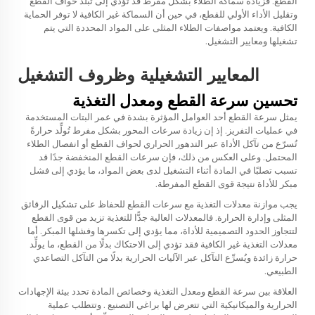
القطع. فزيادة سماكة الطلاء بشكل مفرط قد تُؤدي إلى تبلد حواف القطع
وتقليل الأداء الأولي للقطع، في حين أن السماكة غير الكافية لا توفر الحماية
الكافية. ويعتمد مواصفات الطلاء المثلى على المواد المحددة التي يتم
تشغيلها ومعايير التشغيل.
المعايير التشغيلية وظروف التشغيل
تحسين سرعة القطع ومعدل التغذية
يمثل سرعة القطع أحد العوامل المؤثرة بشدة في عمر البتات المستخدمة
في عمليات التفريز. إذ إن زيادة سرعات المحور بشكل مفرط تُولِّد حرارةً
تُسرّع من تآكل الأداة عبر التدهور الحراري لحواف القطع أو انفصال الطلاء
المحتمل. وعلى العكس من ذلك، فإن سرعات القطع المنخفضة جدًا قد
تسبب تصلبًا في المادة أثناء التشغيل لدى بعض المواد، ما يؤدي إلى فشل
مبكر للأداة نتيجة قوى القطع المفرطة.
يجب موازنة معدلات التغذية مع سرعات القطع للحفاظ على تشكيل الرقائق
المثلى وإدارة الحرارة. فالمعدلات العالية جدًّا للتغذية تزيد من قوى القطع
لتتجاوز الحدود التصميمية للأداة، مما يؤدي إلى تكسرها وفشلها المبكر. أما
معدلات التغذية غير الكافية فقد تؤدي إلى الاحتكاك بدلًا من القطع، ما يولِّد
حرارة زائدة ويُسرِّع التآكل عبر الآليات الحرارية بدلًا من التآكل التصاعدي
الطبيعي.
العلاقة بين سرعة القطع ومعدل التغذية وخصائص المادة تحدد بيئة الإجهادات
الحرارية والميكانيكية التي تتعرض لها
براغي التصنيع
. وتتطلب عملية