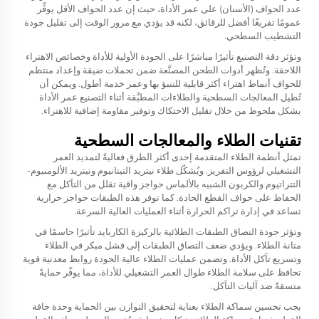
عدد الحواف (الأسنان) على عمر الأداة، حيث إن عدد الحواف الأقل يوفِّر
عمومًا تفريغًا أفضل للرقائق، لكنه قد يؤدي مع مرور الوقت إلى تقليل جودة
التشطيب السطحي.
وتؤثر دقة التصنيع تأثيرًا مباشرًا على الجودة الأولية للأداة وخصائص الاهتراء
اللاحقة. وتُظهر أدوات الطحن المصنَّعة ضمن تحملات ضيقة وإعداد منتظم
للحواف أنماط اهتراء أكثر قابلية للتنبؤ بها وعمر خدمة أطول. ويمكن أن
تُطيل المعالجات السطحية والطلاءات المطبَّقة أثناء التصنيع عمر الأداة
بشكل ملحوظ من خلال تقليل الاحتكاك وتوفير مقاومة إضافية للاهتراء.
تقنيات الطلاء والمعالجات السطحية
تمثل أنظمة الطلاء المتقدمة إحدى أكثر الطرق فعاليةً لتمديد العمر
التشغيلي لرؤوس التفريز. ويُشكّل طلاء نيتريد التيتانيوم ونيتريد الألومنيوم-
التتراتيوم والكربون الشبيه بالألماس حواجز واقية تقلل من التآكل مع
الحفاظ على حواف القطع الحادة. كما توفر هذه الطبقات حواجز حرارية
تساعد في إدارة تراكم الحرارة أثناء العمليات العالية السرعة.
وتؤثر جودة التصاق الطبقات الطلائية بالركيزة الكاربايد تأثيرًا حاسمًا في
متانة الطلاء. ويؤدي ضعف التصاق الطبقات إلى فشل مبكر في الطلاء
وتسريع تآكل الأداة. وتضمن عمليات الطلاء عالية الجودة روابط معدنية قوية
تحافظ على سلامة الطلاء طوال العمر التشغيلي للأداة، مما يوفّر حمايةً
متسقةً ضد آليات التآكل.
يجب تحسين سماكة الطلاء بعناية لتحقيق التوازن بين الحماية وحدة حافة