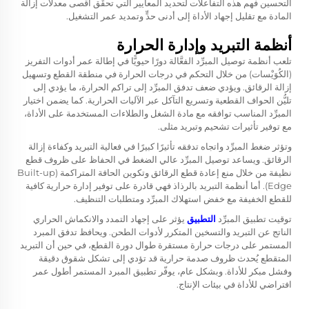
التحسين فهم هذه التفاعلات لتحديد المعايير التي تحقِّق أقصى معدلات إزالة
المادة مع تقليل إجهاد الأداة إلى أدنى حدٍّ وتمديد عمر التشغيل.
أنظمة التبريد وإدارة الحرارة
تلعب أنظمة توصيل المبرِّد الفعَّالة دورًا حيويًّا في إطالة عمر أدوات التفريز
(الكُوَيْسات) من خلال التحكم في درجات الحرارة في منطقة القطع وتسهيل
إزالة الرقائق. ويؤدي ضعف تدفق المبرِّد إلى تراكم الحرارة، ما يؤدي إلى
تليُّن الحواف القطعية وتسريع التآكل عبر الآليات الحرارية. كما يضمن اختيار
المبرِّد المناسب توافقه مع مادة الشغل والطلاءات المستخدمة على الأداة،
مع توفير تأثيرات تشحيم وتبريد مثلى.
وتؤثر ضغط المبرِّد واتجاه تدفقه تأثيرًا كبيرًا في فعالية التبريد وكفاءة إزالة
الرقائق. ويساعد توصيل المبرِّد عالي الضغط في الحفاظ على ظروف قطع
نظيفة من خلال منع إعادة قطع الرقائق وتكوين الحافة المتراكمة (Built-up
Edge). أما أنظمة التبريد بالرذاذ فهي قادرة على توفير إدارة حرارية كافية
للقطع الخفيفة مع خفض استهلاك المبرِّد ومتطلبات التنظيف.
توقيت تطبيق المبرِّد
التطبيق
يؤثر على إجهاد التمدد والانكماش الحراري
الناتج عن التبريد والتسخين المتكرر لأدوات الطحن. ويحافظ تدفق المبرد
المستمر على درجات حرارة مستقرة طوال دورة القطع، في حين أن التبريد
المتقطع يُحدث ظروف صدمة حرارية قد تؤدي إلى تشكل شقوق دقيقة
وفشل مبكر للأداة. وبشكل عام، يوفّر تطبيق المبرد المستمر أطول عمر
افتراضي للأداة في بيئات الإنتاج.