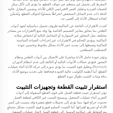
المفرط إلى تحميل غير منتظم عبر حواف القطع، ما يؤدي إلى تآكل مبكر
للشفاه الفردية وتقليل العمر الافتراضي الكلي للأداة. وتضمن المغازل عالية
الدقة ذات عدم التماثل المنخفض انخراطًا متساويًا لحواف القطع، وتُحسِّن
كفاءة استغلال الأداة إلى أقصى حد.
تُحدث الاهتزازات الناتجة عن الماكينة ظروف تحميل ديناميكية تُجهد أدوات
الطحن بما يتجاوز معايير التصميم الخاصة بها. وقد تنبع الاهتزازات من مصادر
مختلفة، مثل المحاور غير المتوازنة أو المحامل البالية أو انخفاض صلابة
الماكينة. ويؤدي التحكم في الاهتزازات عبر إجراءات الصيانة المناسبة
للماكينة وضبطها إلى تمديد عمر الأداة بشكل ملحوظ وتحسين جودة
التشطيب السطحي.
وتؤثر جودة حامل الأداة مباشرةً على الاتصال بين أدوات الطحن ونظام
المحور. فتؤدي حمالات الأدوات البالية أو التالفة إلى عدم انتظام الدوران
(Runout) وتقليل قوة التثبيت، ما يؤدي بدوره إلى حركة الأداة أثناء عمليات
القطع. أما أنظمة الكوليت عالية الجودة فتحافظ على تحديد موضع الأداة
بدقة وثبات التثبيت طوال دورة القطع.
استقرار تثبيت القطعة وتجهيزات التثبيت
تؤثر استقرار تثبيت قطعة العمل على قوى القطع المنقولة إلى أدوات
التفريز أثناء عمليات التشغيل. ويسمح التثبيت غير الكافي لقطعة العمل
بحدوث حركةٍ فيها، مما يؤدي إلى تحميلات قطع متغيرة وقد يتسبب في كسر
الأداة أو تسريع اهترائها. أما التثبيت السليم فيوزع قوى التثبيت بشكل متساوٍ
مع الحفاظ على إمكانية الوصول إلى قطعة العمل لإنجاز عمليات التشغيل