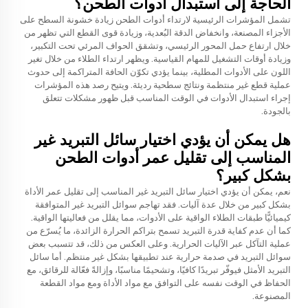
الحاجة إلى استبدال أدوات الطحن؟
تشمل المؤشرات الرئيسية لارتداء أدوات الطحن زيادة خشونة السطح على
الأجزاء المصنعة، وانخفاض الدقة البُعدية، وزيادة قوى القطع التي تظهر من
خلال ارتفاع حمل المحور الرئيسي، وتشقق الحواف المرئي تحت التكبير،
وزيادة أوقات التشغيل للمهام القياسية. ويظهر ارتداء الطلاء من خلال تغير
اللون على الأدوات المطلية، بينما يؤدي تكوّن الحافة المتراكمة إلى حدوث
عملية قطع غير منتظمة ونتائج سطحية رديئة. ويتيح رصد هذه المؤشرات
إجراء استبدال الأدوات في الوقت المناسب قبل ظهور مشكلات تتعلق
بالجودة.
هل يمكن أن يؤدي اختيار سائل التبريد غير
المناسب إلى تقليل عمر أدوات الطحن
بشكل كبير؟
نعم، يمكن أن يؤدي اختيار سائل التبريد غير المناسب إلى تقليل عمر الأداة
بشكل كبير من خلال عدة آليات. فقد تهاجم سوائل التبريد غير المتوافقة
كيميائيًّا طبقات الطلاء الواقية على الأدوات، مما يقلل من فعاليتها الواقية.
كما أن عدم كفاية قدرة التبريد تسمح بتراكم الحرارة الزائدة، ما يُسرّع من
عملية التآكل عبر الآليات الحرارية. وعلى العكس من ذلك، قد تتسبب بعض
سوائل التبريد في صدمة حرارية عند تطبيقها بشكل غير منتظم. أما سائل
التبريد الأمثل فيوفّر تبريدًا كافيًا، وتشحيمًا مناسبًا، وإزالةً فعّالة للرقائق، مع
الحفاظ في الوقت نفسه على التوافق مع مواد الأداة ومع مواد القطعة
المصنوعة.