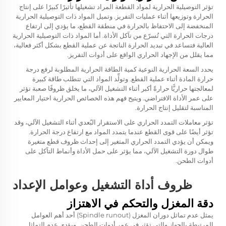
تؤثر التوصيلية الحرارية لمواد القطعة المراد تشغيلها تأثيرًا كبيرًا على إنتاج
الحرارة وتوزيعها أثناء عمليات التفريز. وتميل المواد ذات التوصيلية الحرارية
المنخفضة إلى الاحتفاظ بالحرارة في منطقة القطع، ما يؤدي إلى ارتفاع
درجات الحرارة التي تُسرّع من تآكل الأداة. أما المواد ذات التوصيلية الحرارية
العالية فتساعد في تبديد الحرارة الناتجة عن عملية القطع بشكل أكثر فعالية،
مما يقلل من الإجهاد الحراري الواقع على أدوات التفريز.
يحدد السعة الحرارية النوعية كمية الطاقة الحرارية المطلوبة لرفع درجة
حرارة المادة أثناء عملية القطع. وتولِّد المواد التي تتطلب طاقة كبيرة
لمعالجتها حراريًّا حرارةً أكبر أثناء التشغيل الآلي، ما يخلق ظروفًا صعبة تؤثر
على عمر الأداة الافتراضي. ويتيح فهم هذه الخصائص الحرارية اختيار المعايير
المناسبة لتقليل إنتاج الحرارة.
تؤثر معاملات التمدد الحراري على الاستقرار البُعدي أثناء التشغيل الآلي، وقد
تؤثر أيضًا على قوى القطع عندما يتمدد المواد مع ارتفاع درجة الحرارة.
ويمكن أن يؤدي التمدد الحراري المتغير إلى إحداث ظروف قطع متغيرة
طوال دورة التشغيل الآلي، مما يؤثر على حمل الأداة وأنماط التآكل على
أدوات الطحن.
ظروف أداة التشغيل وعوامل الإعداد
دقة المغزل والتحكم في الاهتزاز
يمثل عدم تماثل دوران المغزل (Spindle runout) أحد أهم العوامل
المرتبطة بالجهاز والتي تؤثر في عمر أدوات الطحن. ويؤدي عدم التماثل