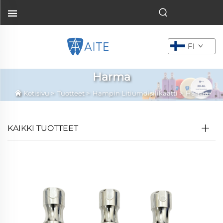
FI
Harma
Kotisivu
>
Tuotteet
>
Hampin Litiumdisilikaatti
>
Harma
KAIKKI TUOTTEET