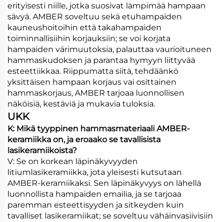
erityisesti niille, jotka suosivat lämpimää hampaan
sävyä. AMBER soveltuu sekä etuhampaiden
kauneushoitoihin että takahampaiden
toiminnallisiihin korjauksiin; se voi korjata
hampaiden värimuutoksia, palauttaa vaurioituneen
hammaskudoksen ja parantaa hymyyn liittyvää
esteettiikkaa. Riippumatta siitä, tehdäänkö
yksittäisen hampaan korjaus vai osittainen
hammaskorjaus, AMBER tarjoaa luonnollisen
näköisiä, kestäviä ja mukavia tuloksia.
UKK
K: Mikä tyyppinen hammasmateriaali AMBER-
keramiikka on, ja eroaako se tavallisista
lasikeramiikoista?
V: Se on korkean läpinäkyvyyden
litiumlasikeramiikka, jota yleisesti kutsutaan
AMBER-keramiikaksi. Sen läpinäkyvyys on lähellä
luonnollista hampaiden emailia, ja se tarjoaa
paremman esteettisyyden ja sitkeyden kuin
tavalliset lasikeramiikat; se soveltuu vähäinvasiivisiin