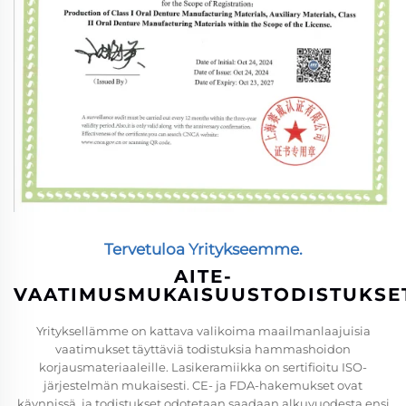
Tervetuloa Yritykseemme.
AITE-
VAATIMUSMUKAISUUSTODISTUKSE
Yrityksellämme on kattava valikoima maailmanlaajuisia
vaatimukset täyttäviä todistuksia hammashoidon
korjausmateriaaleille. Lasikeramiikka on sertifioitu ISO-
järjestelmän mukaisesti. CE- ja FDA-hakemukset ovat
käynnissä, ja todistukset odotetaan saadaan alkuvuodesta ensi