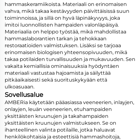
hammaskeramiikoista. Materiaali on erinomaisen
vahva, mikä takaa kestävyyden päivittäisissä suun
toiminnoissa, ja sillä on hyvä läpinäkyvyys, joka
imitoi luonnollisten hampaiden valonläpäisyä.
Materiaalia on helppo työstää, mikä mahdollistaa
hammaslaborantien tarkan ja tehokkaan
restoraatioiden valmistuksen. Lisäksi se tarjoaa
erinomaisen biologisen yhteensopivuuden, mikä
takaa potilaiden turvallisuuden ja mukavuuden. Sen
vakaita kemiallisia ominaisuuksia hyödyntäen
materiaali vastustaa hajoamista ja säilyttää
pitkäaikaisesti sekä suorituskykyään että
ulkoasuaan.
Sovellusalue
AMBERia käytetään pääasiassa veeneerien, inlayjen,
onlayjen, leuän veeneerien, etuhampaiden
yksittäisten kruunujen ja takahampaiden
yksittäisten kruunujen valmistukseen. Se on
ihanteellinen valinta potilaille, jotka haluavat
henkilökohtaisia ja esteettisiä hammashoitoja,