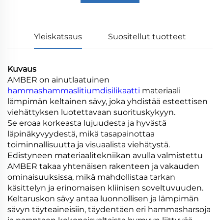
Yleiskatsaus
Suositellut tuotteet
Kuvaus
AMBER on ainutlaatuinen
hammashammaslitiumdisilikaatti
materiaali
lämpimän keltainen sävy, joka yhdistää esteettisen
viehättyksen luotettavaan suorituskykyyn.
Se eroaa korkeasta lujuudesta ja hyvästä
läpinäkyvyydestä, mikä tasapainottaa
toiminnallisuutta ja visuaalista viehätystä.
Edistyneen materiaalitekniikan avulla valmistettu
AMBER takaa yhtenäisen rakenteen ja vakauden
ominaisuuksissa, mikä mahdollistaa tarkan
käsittelyn ja erinomaisen kliinisen soveltuvuuden.
Keltaruskon sävy antaa luonnollisen ja lämpimän
sävyn täyteaineisiin, täydentäen eri hammasharsoja