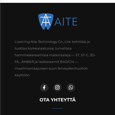
Liaoning Aite Technology Co., Ltd. kehittää ja
tuottaa korkealaatuisia, turvallisia
hammaskeraamisia materiaaleja — ST, ST-C, 3D-
ML, AMBER ja lasikeraamit B40/C14 —
maailmanlaajuisen suun terveydenhuollon
käyttöön.
OTA YHTEYTTÄ