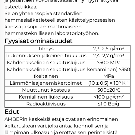
ja parantaen kokonaisvaltaista hymyyn liittyvää
esteettiikkaa.
Se on yhteensopiva standardien
hammaslääketieteellisten käsittelyprosessien
kanssa ja sopii ammattimaiseen
hammasteknilliseen laboratoriotyöhön.
Fyysiset ominaisuudet
Tiheys
2,3–2,6 g/cm³
Tiukennuksen jälkeinen tiukkuus
2,4–2,7 g/cm³
Kahdenakselinen sekoituslujuus
≥500 MPa
Kahdenakselinen sekoituslujuus
keraaminen) ≥350
(keltainen
MPa
Lämmönlaajenemiskertoimet
(10 ± 0,5) × 10⁶ K⁻¹
Muuttunut kosteus
500±20℃
Kemiallinen liukoisuus
<100 μg/cm²
Radioaktiivisuus
≤1,0 Bq/g
Edut
AMBERin keskeisiä etuja ovat sen erinomainen
keltaruskean väri, joka antaa luonnollisen ja
lämpimän ulkoasun ja erottaa sen perinteisistä