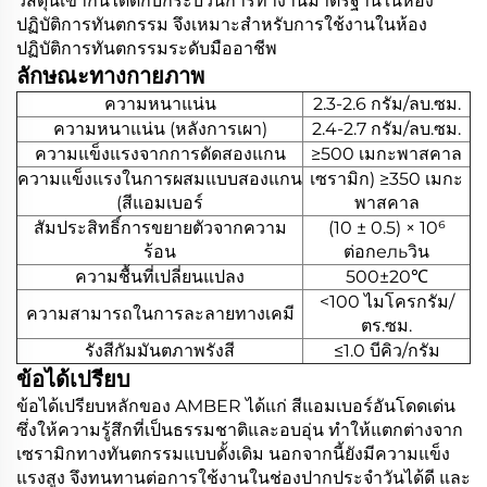
วัสดุนี้เข้ากันได้ดีกับกระบวนการทำงานมาตรฐานในห้อง
ปฏิบัติการทันตกรรม จึงเหมาะสำหรับการใช้งานในห้อง
ปฏิบัติการทันตกรรมระดับมืออาชีพ
ลักษณะทางกายภาพ
ความหนาแน่น
2.3-2.6 กรัม/ลบ.ซม.
ความหนาแน่น (หลังการเผา)
2.4-2.7 กรัม/ลบ.ซม.
ความแข็งแรงจากการดัดสองแกน
≥500 เมกะพาสคาล
ความแข็งแรงในการผสมแบบสองแกน
เซรามิก) ≥350 เมกะ
(สีแอมเบอร์
พาสคาล
สัมประสิทธิ์การขยายตัวจากความ
(10 ± 0.5) × 10⁶
ร้อน
ต่อกельวิน
ความชื้นที่เปลี่ยนแปลง
500±20℃
<100 ไมโครกรัม/
ความสามารถในการละลายทางเคมี
ตร.ซม.
รังสีกัมมันตภาพรังสี
≤1.0 บีคิว/กรัม
ข้อได้เปรียบ
ข้อได้เปรียบหลักของ AMBER ได้แก่ สีแอมเบอร์อันโดดเด่น
ซึ่งให้ความรู้สึกที่เป็นธรรมชาติและอบอุ่น ทำให้แตกต่างจาก
เซรามิกทางทันตกรรมแบบดั้งเดิม นอกจากนี้ยังมีความแข็ง
แรงสูง จึงทนทานต่อการใช้งานในช่องปากประจำวันได้ดี และ