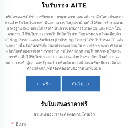
ใบรับรอง AITE
บริษัทของเราได้รับการรับรองมาตรฐานความสอดคล้องระดับโลกอย่างครบ
ถ้วนสำหรับวัสดุในการทำฟันแบบถาวร วัสดุเซรามิกแก้วได้รับการรับรองตาม
มาตรฐาน ISO ขณะนี้กำลังดำเนินการขอรับการรับรอง CE และ FDA โดย
คาดว่าจะได้รับใบรับรองภายในต้นปีหน้า ส่วนวัสดุ PMMA ครีมเคลือบผิว
(Firing Paste) และครีมขัดเงา (Polishing Paste) ได้รับใบรับรอง CE แล้ว
นอกจากนี้ ผลิตภัณฑ์ที่เกี่ยวข้องยังจดทะเบียนกับ ANVISA ของบราซิลด้วย
ผลิตภัณฑ์ของเราจึงสามารถจำหน่ายได้ตามกฎหมายในสหภาพยุโรปและ
บราซิล เมื่อได้รับใบรับรอง CE และ FDA สำหรับเซรามิกแก้วแล้ว เราจะ
ขยายการเข้าสู่ตลาดสหรัฐอเมริกาเพิ่มเติม และสนับสนุนพันธมิตรระดับโลก
ด้วยผลิตภัณฑ์ที่สอดคล้องกับข้อกำหนดทั้งหมด
พรีว
ถัดไป
รับใบเสนอราคาฟรี
ตัวแทนของเราจะติดต่อท่านโดยเร็ว
อีเมล