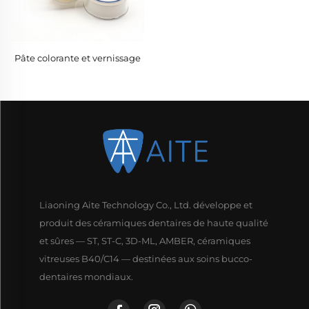
Pâte colorante et vernissage
Liaoning Aite Technology Co., Ltd. développe et
produit des céramiques dentaires de haute qualité
et sûres — ST, ST-C, 3D-ML, AMBER, céramiques
vitreuses B40/C14 — destinées aux soins bucco-
dentaires mondiaux.