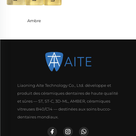
Ambre
Liaoning Aite Technology Co., Ltd. développe et
produit des céramiques dentaires de haute qualité
et sûres — ST, ST-C, 3D-ML, AMBER, céramiques
vitreuses B40/C14 — destinées aux soins bucco-
dentaires mondiaux.