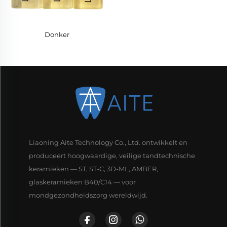
Donker
Liaoning Aite Technology Co., Ltd. ontwikkelt en
produceert hoogwaardige, veilige tandtechnische
keramieken — ST, ST-C, 3D-ML, AMBER,
glaskeramieken B40/C14 — voor
mondgezondheidszorg wereldwijd.