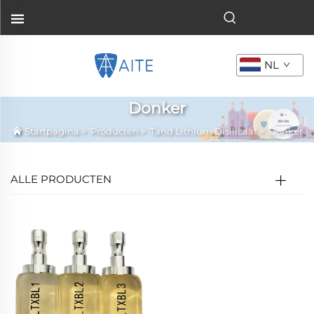
NL
Donker
Startpagina
>
Producten
>
Tand Lithium Disilicaat
>
Donker
ALLE PRODUCTEN