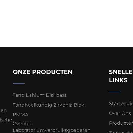
ONZE PRODUCTEN
SNELLE
LINKS
Tand Lithium Disilicaat
Startpagi
Tandheelkundig Zirkonia Blok
 en
Over Ons
PMMA
ische
Producte
Overige
Laboratoriumverbruiksgoederen
Toepassi