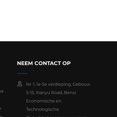
NEEM CONTACT OP
Nr. 1, 1e-5e verdieping, Gebouw
na
5-15, Xianyu Road, Benxi
Economische en
n
Technologische
ng