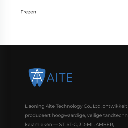
Frezen
Liaoning Aite Technology Co., Ltd. ontwikkelt
produceert hoogwaardige, veilige tandtechn
keramieken — ST, ST-C, 3D-ML, AMBER,