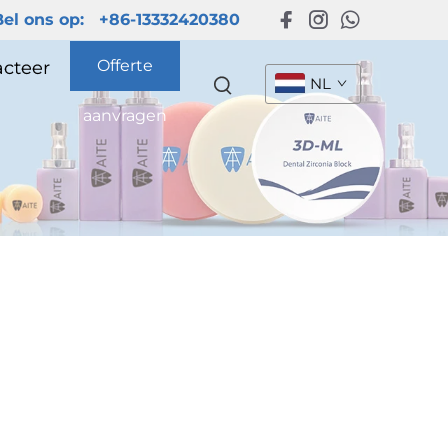
Bel ons op:
+86-13332420380
Offerte
cteer
NL
aanvragen