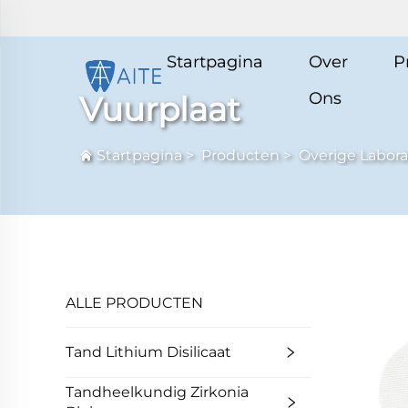
Startpagina
Over
P
Ons
Vuurplaat
Startpagina
>
Producten
>
Overige Labor
ALLE PRODUCTEN
Tand Lithium Disilicaat
Tandheelkundig Zirkonia