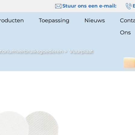
Stuur ons een e-mail:
roducten
Toepassing
Nieuws
Conta
Ons
atoriumverbruiksgoederen
>
Vuurplaat