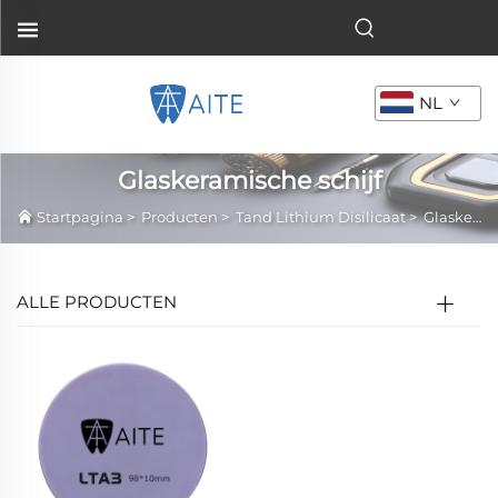
NL
Glaskeramische schijf
Startpagina
>
Producten
>
Tand Lithium Disilicaat
>
Glaskeramische schijf
ALLE PRODUCTEN