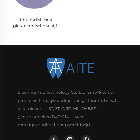
Lithiumdisilicaat
glaskeramische schijf
Liaoning Aite Technology Co., Ltd. ontwikkelt en
produceert hoogwaardige, veilige tandtechnische
keramieken — ST, ST-C, 3D-ML, AMBER,
glaskeramieken B40/C14 — voor
mondgezondheidszorg wereldwijd.