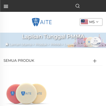
MS
Lapisan Tunggal PMMA
Laman Utama
>
Produk
>
PMMA
>
Lapisan Tunggal PMMA
SEMUA PRODUK