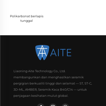
Polikarbonat berlapis
tunggal
Liaoning Aite Technology Co., Ltd.
membangunkan dan menghasilkan seramik
pergigian berkualiti tinggi dan selamat — ST, ST-C,
3D-ML, AMBER, Seramik Kaca B40/C14 — untuk
penjagaan kesihatan mulut global.