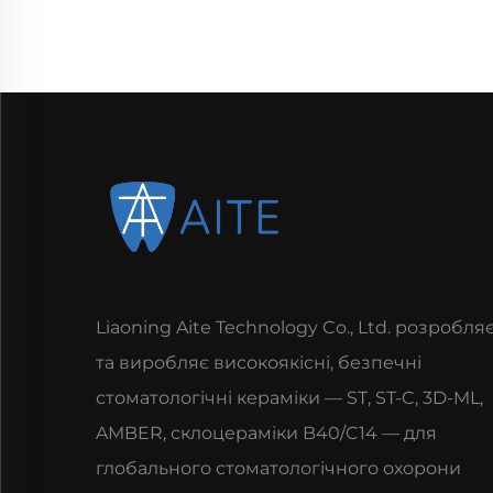
Liaoning Aite Technology Co., Ltd. розробля
та виробляє високоякісні, безпечні
стоматологічні кераміки — ST, ST-C, 3D-ML,
AMBER, склоцераміки B40/C14 — для
глобального стоматологічного охорони