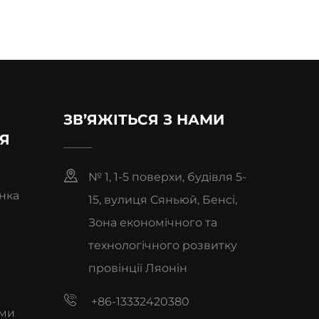
ЗВ’ЯЖІТЬСЯ З НАМИ
Я
№ 1, 1-5 поверхи, будівля 5-
нка
15, вулиця Сяньюй, Бенсі,
Зона економічного та
технологічного розвитку
провінції Ляонін
+86-13332420380
ами