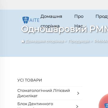
Домашня
Про
Прод
сторінка
Нас
Одношаровий PM
Домашня сторінка
>
Продукція
>
PMMA
УСІ ТОВАРИ
Стоматологічний Літієвий
Дисилікат
Блок Дентинного