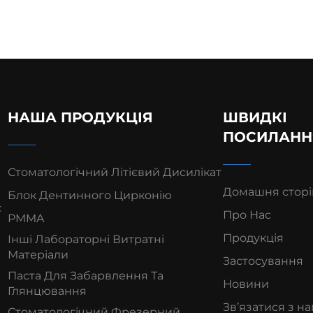
НАША ПРОДУКЦІЯ
ШВИДКІ
ПОСИЛАНН
Стоматологічний Літієвий Дисилікат
Домашня сторі
Блок Дентинного Цирконію
є
Про Нас
PMMA
Продукція
Інші Лабораторні Витратні
Матеріали
Застосування
Паста Для Забарвлення Та
Новини
Глянцювання
Зв’язатися з н
Стоматологічний Фрезерний