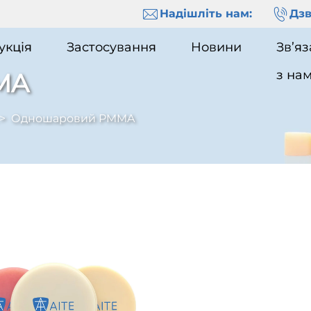
Надішліть нам:
Дзв
укція
Застосування
Новини
Зв’яз
з на
MA
>
Одношаровий PMMA