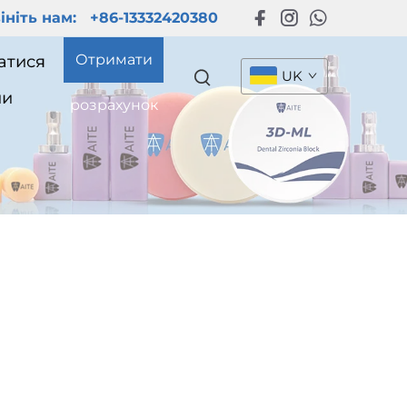
ініть нам:
+86-13332420380
Отримати
атися
UK
ми
розрахунок