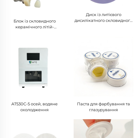
Диск із литієвого
дисилікатного скловидного
Блок із скловидного
керамічного матеріалу
керамічного літій-
дисилікату без спікання
AT530C-5 осей, водяне
Паста для фарбування та
охолодження
глазурування