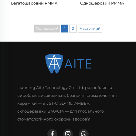
Багатошаровий PMMA
Одношаровий PMMA
Попередній
1
2
Наступний
Liaoning Aite Technology Co., Ltd. розробляє та
виробляє високоякісні, безпечні стоматологічні
кераміки — ST, ST-C, 3D-ML, AMBER,
склоцераміки B40/C14 — для глобального
стоматологічного охорони здоров’я.