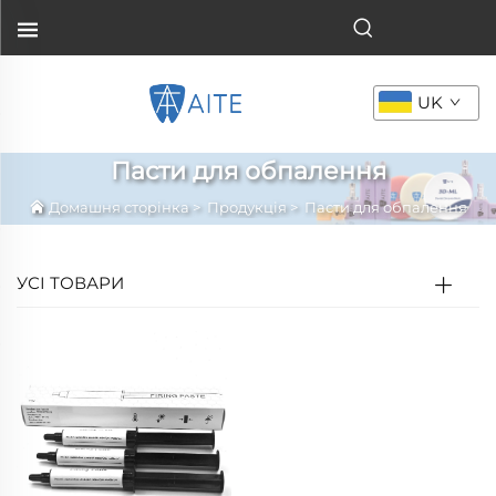
UK
Пасти для обпалення
Домашня сторінка
>
Продукція
>
Пасти для обпалення
УСІ ТОВАРИ