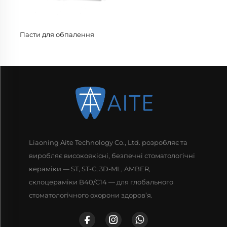
Пасти для обпалення
Liaoning Aite Technology Co., Ltd. розробляє та
виробляє високоякісні, безпечні стоматологічні
кераміки — ST, ST-C, 3D-ML, AMBER,
склоцераміки B40/C14 — для глобального
стоматологічного охорони здоров’я.