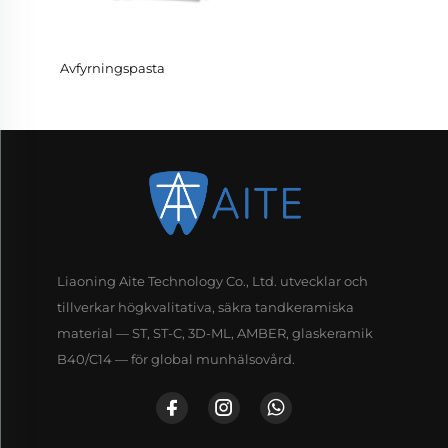
Avfyrningspasta
Liaoning Aite Technology Co., Ltd. utvecklar och
tillverkar högkvalitativa, säkra tandkeramiska
material — ST, ST-C, 3D-ML, AMBER, glaskeramik
B40/C14 — för global munhälsovård.