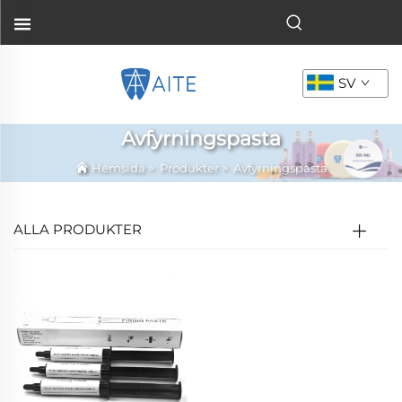
SV
Avfyrningspasta
Hemsida
>
Produkter
>
Avfyrningspasta
ALLA PRODUKTER