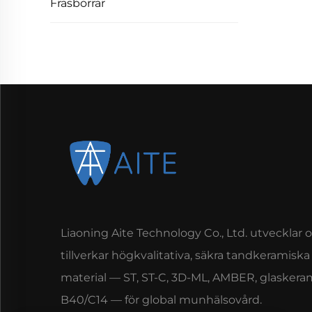
Fräsborrar
Liaoning Aite Technology Co., Ltd. utvecklar 
tillverkar högkvalitativa, säkra tandkeramiska
material — ST, ST-C, 3D-ML, AMBER, glaskera
B40/C14 — för global munhälsovård.