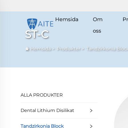
Hemsida
Om
P
oss
ST-C
Hemsida
>
Produkter
>
Tandzirkonia Bloc
ALLA PRODUKTER
Dental Lithium Disilikat
Tandzirkonia Block