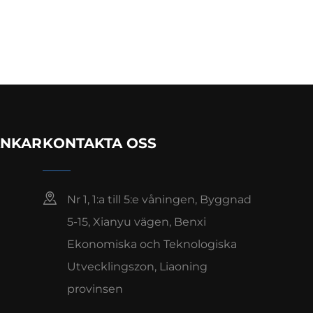
ÄNKAR
KONTAKTA OSS
Nr 1, 1:a till 5:e våningen, Byggnad
5-15, Xianyu vägen, Benxi
Ekonomiska och Teknologiska
Utvecklingszon, Liaoning
provinsen