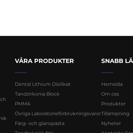
VÅRA PRODUKTER
SNABB L
Dental Lithium Disilikat
Hemsida
Tandzirkonia Block
Om oss
och
PMMA
Produkter
Övriga Laboratorieförbrukningsvaror
Tillämpning
mik
Färg- och glanspasta
Nyheter