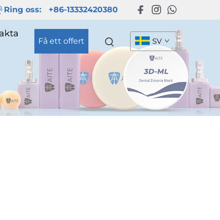
Ring oss:
+86-13332420380
akta
Få ett offert
SV