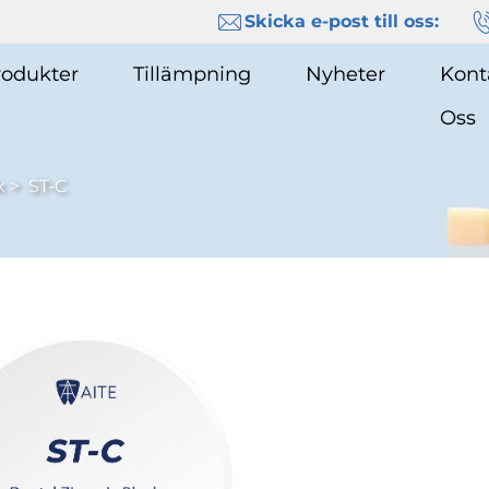
Skicka e-post till oss:
rodukter
Tillämpning
Nyheter
Kont
Oss
k
>
ST-C