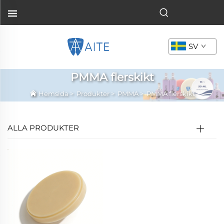
SV
PMMA flerskikt
Hemsida
>
Produkter
>
PMMA
>
PMMA flerskikt
ALLA PRODUKTER