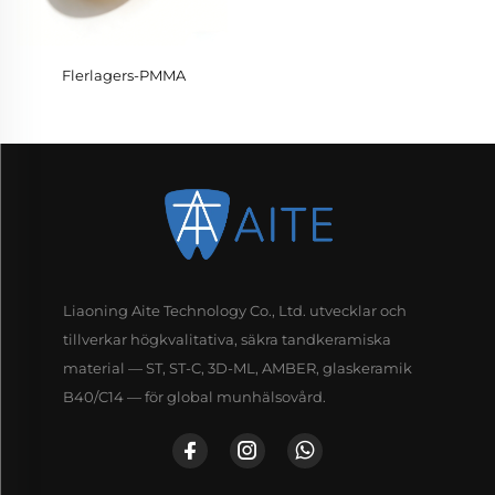
Flerlagers-PMMA
Liaoning Aite Technology Co., Ltd. utvecklar och
tillverkar högkvalitativa, säkra tandkeramiska
material — ST, ST-C, 3D-ML, AMBER, glaskeramik
B40/C14 — för global munhälsovård.