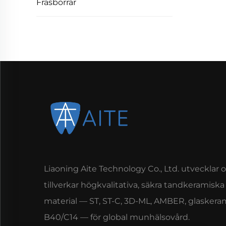
Fräsborrar
Liaoning Aite Technology Co., Ltd. utvecklar 
tillverkar högkvalitativa, säkra tandkeramiska
material — ST, ST-C, 3D-ML, AMBER, glaskera
B40/C14 — för global munhälsovård.