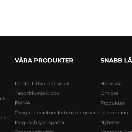
VÅRA PRODUKTER
SNABB L
Dental Lithium Disilikat
Hemsida
Tandzirkonia Block
Om oss
och
PMMA
Produkter
Övriga Laboratorieförbrukningsvaror
Tillämpning
mik
Färg- och glanspasta
Nyheter