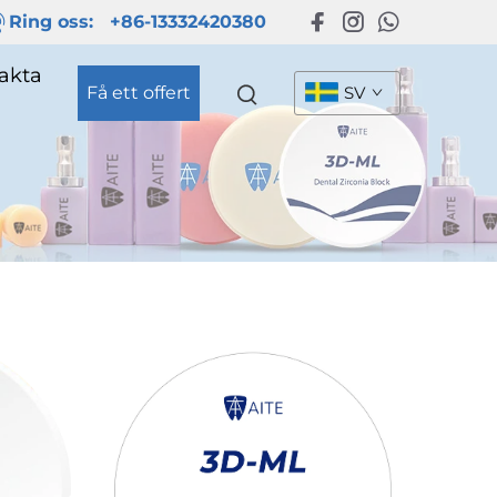
Ring oss:
+86-13332420380
akta
Få ett offert
SV