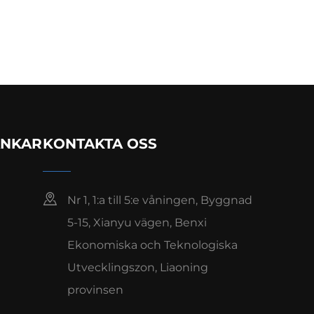
ÄNKAR
KONTAKTA OSS
Nr 1, 1:a till 5:e våningen, Byggnad
5-15, Xianyu vägen, Benxi
Ekonomiska och Teknologiska
Utvecklingszon, Liaoning
provinsen