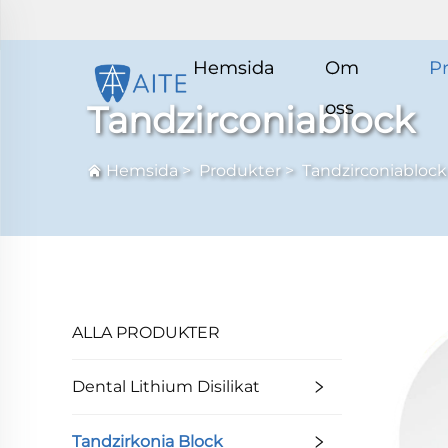
Hemsida
Om
P
oss
Tandzirconiablock
Hemsida
>
Produkter
>
Tandzirconiablock
ALLA PRODUKTER
Dental Lithium Disilikat
Tandzirkonia Block