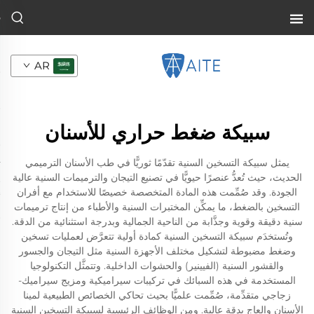
AR
سبيكة ضغط حراري للأسنان
يمثل سبيكة التسخين السنية تقدّمًا ثوريًّا في طب الأسنان الترميمي
الحديث، حيث تُعدُّ عنصرًا حيويًّا في تصنيع التيجان والترميمات السنية عالية
الجودة. وقد صُمِّمت هذه المادة المتخصصة خصيصًا للاستخدام مع أفران
التسخين بالضغط، ما يمكِّن المختبرات السنية والأطباء من إنتاج ترميمات
سنية دقيقة وقوية وجذَّابة من الناحية الجمالية وبدرجة استثنائية من الدقة.
وتُستخدَم سبيكة التسخين السنية كمادة أولية تتعرَّض لعمليات تسخين
وضغط مضبوطة لتشكيل مختلف الأجهزة السنية مثل التيجان والجسور
والقشور السنية (الفيينير) والحشوات الداخلية. وتتمثَّل التكنولوجيا
المستخدمة في هذه السبائك في تركيبات سيراميكية ومزيج سيراميك-
زجاجي متقدِّمة، صُمِّمت علميًّا بحيث تحاكي الخصائص الطبيعية لمينا
الأسنان والعاج بدقةٍ عالية. ومن الوظائف الرئيسية لسبيكة التسخين السنية