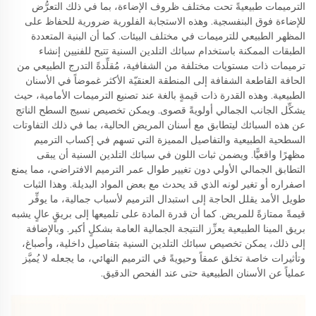
الترميمات طبيعيةً تحت مختلف ظروف الإضاءة، بما في ذلك التعرُّض
للإضاءة فوق البنفسجية. وهذه الاستجابة الفلورية ضرورية للحفاظ على
المظهر الطبيعي للترميمات في مختلف البيئات. كما أن البنية المتعددة
الطبقات الممكنة باستخدام سبائك التلدين السنية تتيح للفنيين إنشاء
ترميمات ذات مستويات مختلفة من الشفافية، مُقلِّدةً التدرج الطبيعي من
الحافة القاطعة الشفافة إلى المنطقة العنقيّة الأكثر غموضاً في الأسنان
الطبيعية. وهذه القدرة ذات قيمةٍ بالغة عند تصنيع الترميمات الأمامية، حيث
يشكِّل الجانب الجمالي أولويةً قصوى. ويمكن تخصيص نسيج السطح الناتج
عن هذه السبائك ليتطابق مع أسنان المريض الحالية، بما في ذلك التفاوتات
السطحية الطبيعية والتفاصيل المميزة التي تسهم في إكساب الترميم
مظهرًا واقعيًّا. ويضمن ثبات اللون في سبائك التلدين السنية أن يبقى
التطابق الجمالي الأولي دون تغيير طوال عمر الترميم الافتراضي، مما يمنع
اصفراره أو تغير لونه الذي قد يحدث مع بعض المواد البديلة. وهذا الثبات
طويل الأمد يقلل الحاجة إلى استبدال الترميم لأسباب جمالية، ما يوفِّر
قيمةً ممتازةً للمريض. كما أن قدرة المادة على تلميعها إلى بريقٍ عالٍ يشبه
بريق المينا الطبيعية يعزِّز النتيجة الجمالية العامة بشكلٍ أكبر. وبالإضافة
إلى ذلك، يمكن تخصيص سبائك التلدين السنية بتفاصيل داخلية، وأصباغ،
وتأثيرات خاصة تخلق عمقاً وحيويةً في الترميم النهائي، ما يجعله لا يُميَّز
عملياً عن الأسنان الطبيعية حتى عند الفحص الدقيق.