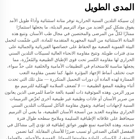
المدى الطويل
إن سبيكة التلدين السنية الحرارية توفر متانة استثنائية وأداءً طويل الأمد
يفوق بشكلٍ كبيرٍ العديد من مواد الترميم البديلة، ما يجعلها استثمارًا
ممتازًا لكلٍّ من المرضى والمختصين في مجال طب الأسنان. وتنبع هذه
المتانة الاستثنائية من البنية المجهرية المتقدمة للمادة، التي صُمِّمت لتحمل
البيئة الفموية الصعبة مع الحفاظ على خصائصها الفيزيائية والجمالية على
مدى فترات طويلة. وتتيح مقاومة الانحناء العالية لسبيكات التلدين السني
الحراري لها مقاومة الكسر تحت قوى الإطباق الطبيعية والمُعزَّزة، مما
يجعلها مناسبة للاستخدام في التطبيقات الأمامية والخلفية على حدٍّ سواء،
حيث تختلف أنماط الإجهاد المؤثرة عليها. كما تضمن مقاومة التعب
الممتازة لهذه المادة أن دورات التحميل المتكررة — مثل تلك التي تحدث
أثناء وظيفة المضغ الطبيعية — لا تُضعف السلامة الهيكلية للترميم مع
مرور الزمن. وهذه الموثوقية ذات أهمية بالغة خاصةً للمرضى الذين يعانون
من صرير الأسنان أو عادات وظيفية غير طبيعية أخرى تُعرِّض الترميمات
السنية لإجهادات إضافية. وتفوق مقاومة التآكل لسبيكات التلدين السني
الحراري مقاومة العديد من أنسجة الأسنان الطبيعية، ما يعني أن الترميم
سيحافظ على علاقاته الإطباقية السليمة وملامح سطحه طوال فترة
خدمته. وهذه الخاصية تمنع ظهور عوائق إطباقية قد تؤدي إلى مشاكل في
المفصل الفكي الصدغي أو تسبب ضررًا للأسنان المقابلة. كما تضمن
الاستقرار الكيميائي للمادة مقاومتها للسوائل الفموية والأحماض والعوامل