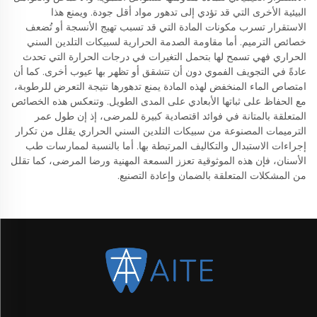
البيئية الأخرى التي قد تؤدي إلى تدهور مواد أقل جودة. ويمنع هذا
الاستقرار تسرب مكونات المادة التي قد تسبب تهيج الأنسجة أو تُضعف
خصائص الترميم. أما مقاومة الصدمة الحرارية لسبيكات التلدين السني
الحراري فهي تسمح لها بتحمل التغيرات في درجات الحرارة التي تحدث
عادةً في التجويف الفموي دون أن تتشقق أو تظهر بها عيوب أخرى. كما أن
امتصاص الماء المنخفض لهذه المادة يمنع تدهورها نتيجة التعرض للرطوبة،
مع الحفاظ على ثباتها الأبعادي على المدى الطويل. وتنعكس هذه الخصائص
المتعلقة بالمتانة في فوائد اقتصادية كبيرة للمرضى، إذ إن طول عمر
الترميمات المصنوعة من سبيكات التلدين السني الحراري يقلل من تكرار
إجراءات الاستبدال والتكاليف المرتبطة بها. أما بالنسبة لممارسات طب
الأسنان، فإن هذه الموثوقية تعزز السمعة المهنية ورضا المرضى، كما تقلل
من المشكلات المتعلقة بالضمان وإعادة التصنيع.