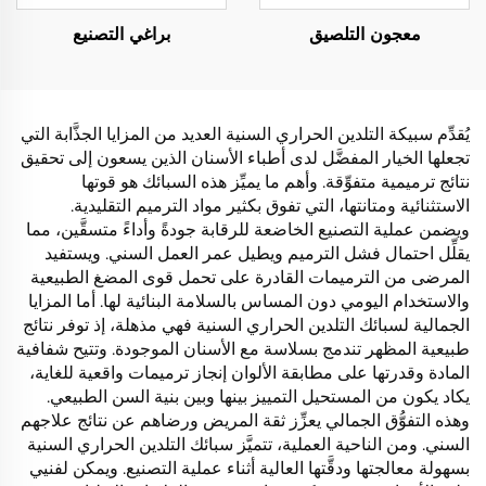
معجون التلصيق
براغي التصنيع
يُقدِّم سبيكة التلدين الحراري السنية العديد من المزايا الجذَّابة التي
تجعلها الخيار المفضَّل لدى أطباء الأسنان الذين يسعون إلى تحقيق
نتائج ترميمية متفوِّقة. وأهم ما يميِّز هذه السبائك هو قوتها
الاستثنائية ومتانتها، التي تفوق بكثير مواد الترميم التقليدية.
ويضمن عملية التصنيع الخاضعة للرقابة جودةً وأداءً متسقَّين، مما
يقلِّل احتمال فشل الترميم ويطيل عمر العمل السني. ويستفيد
المرضى من الترميمات القادرة على تحمل قوى المضغ الطبيعية
والاستخدام اليومي دون المساس بالسلامة البنائية لها. أما المزايا
الجمالية لسبائك التلدين الحراري السنية فهي مذهلة، إذ توفر نتائج
طبيعية المظهر تندمج بسلاسة مع الأسنان الموجودة. وتتيح شفافية
المادة وقدرتها على مطابقة الألوان إنجاز ترميمات واقعية للغاية،
يكاد يكون من المستحيل التمييز بينها وبين بنية السن الطبيعي.
وهذه التفوُّق الجمالي يعزِّز ثقة المريض ورضاهم عن نتائج علاجهم
السني. ومن الناحية العملية، تتميَّز سبائك التلدين الحراري السنية
بسهولة معالجتها ودقَّتها العالية أثناء عملية التصنيع. ويمكن لفنيي