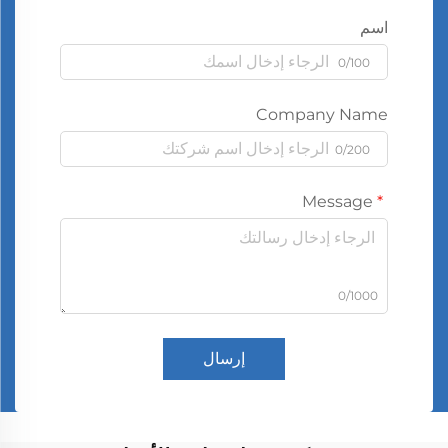
اسم
0/100
Company Name
0/200
Message
0/1000
إرسال