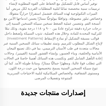
توفير أساس قابل للتشكيل مع الحفاظ على القوة المطلوبة لإنشاء
ترميمات سنية مخصصة تمامًا لتلبية المتطلبات الفردية لكل مريض. أما
الميزات التكنولوجية لهذه السبائك فتشمل استقرارًا حراريًّا متفوقًا،
وخصائص تبلور مضبوطة، وتوافقًا بيولوجيًّا ممتازًا يضمن اندماجها الآمن مع
أنسجة الفم. وتتضمن عملية الضغط تسخين سبيكة التسخين السنية إلى
درجات حرارة دقيقة تتراوح عادةً بين ٩٠٠ و١١٨٠ درجة مئوية، وذلك تبعًا
للتركيبة المحددة للمادة. وخلال هذه العملية، تذوب السبيكة وتُضغط داخل
قوالب مسبقة التشكيل أو نماذج الإسقاط (Investment Patterns)
لإنتاج الشكل المطلوب للترميم. وتمتد تطبيقات سبائك التسخين السنية عبر
مجالات متعددة في طب الأسنان الترميمي، بما في ذلك تصنيع التيجان
الأمامية والخلفية، وبناء الجسور، وإنشاء القشور السنية (الفيينير)، وحالات
إعادة التأهيل الشامل للفم. وتكتسب هذه السبائك أهميةً خاصةً في الحالات
التي تتطلب قوةً عاليةً، ومظهرًا جماليًّا ممتازًا، ومتانةً طويلة الأمد. كما أن
تنوع سبيكة التسخين السنية يسمح بتخصيصها من حيث درجة اللون،
ومستوى الشفافية، والخصائص الميكانيكية لتلبية الاحتياجات السريرية
المتنوعة وتفضيلات المرضى.
إصدارات منتجات جديدة