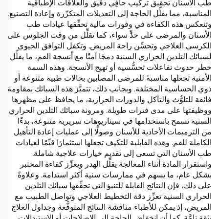
طب الأسنان تحقيق تركيب حافِي دقيق والعلاقات الإطباقية
المناسبة، مما يقلِّل الحاجة إلى التعديلات المتكرِّرة وإعادة التصنيع.
وتنعكس هذه الكفاءة في وفورات مالية تحقِّقها عيادات طب
الأسنان والمرضى على حدٍّ سواء، كما تقلِّل من وقت الجلوس على
الكرسي العلاجي وتحسِّن راحة المريض. وتكفل التوافق الحيوي
لسبائك التلدين الحراري السنية دمجًا آمنًا مع أنسجة الفم، ما يقلِّل
خطر حدوث تفاعلات تحسُّسية أو تهيج الأنسجة. وهذه السمة
الأمنية تجعلها مناسبةً للمرضى المصابين بحالات طبية متنوعة أو
ذوي الحساسية المختلفة. وبجانب ذلك، تتميَّز هذه السبائك بمقاومة
فائقة للتلوُّث والتآكل والدورات الحرارية، ما يحافظ على مظهرها
ووظيفتها على مدى فترات طويلة. ومرونة سبائك التلدين الحراري
السنية تسمح باستخدامها في سيناريوهات سريرية متنوعة، بدءًا
من الترميمات الأحادية للأسنان وصولًا إلى عمليات إعادة التأهيل
الكاملة للفم. وهذه القابلية للتكيف تجعلها استثمارًا قيِّمًا لعيادات
طب الأسنان التي تسعى إلى تقديم خيارات علاجية شاملة.
واستقرار المادة أثناء المعالجة يقلِّل الهدر ويعزِّز كفاءة المختبر
بشكل عام، ما يسهم في ممارسات سنية أكثر استدامة. وعلاوةً
على ذلك، فإن النتائج القابلة للتنبؤ التي تحقِّقها سبائك التلدين
الحراري السنية تعزِّز دقة التخطيط العلاجي وتواصل الطبيب مع
المريض، إذ يمكن للأطباء مناقشة النتائج المتوقَّعة وجداول العلاج
بثقة تامَّة. كما أن انخفاض الحاجة إلى الإصلاحات أو الاستبدالات