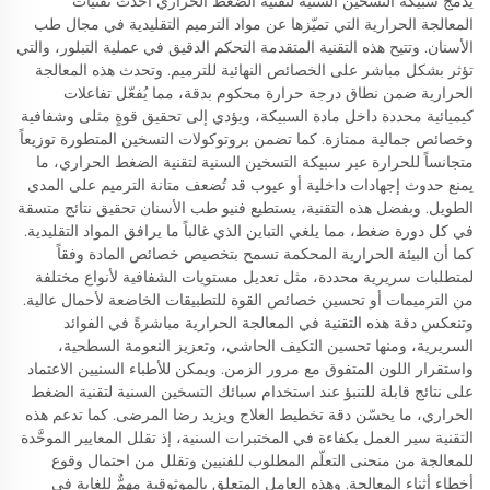
يُدمج سبيكة التسخين السنية لتقنية الضغط الحراري أحدث تقنيات
المعالجة الحرارية التي تميّزها عن مواد الترميم التقليدية في مجال طب
الأسنان. وتتيح هذه التقنية المتقدمة التحكم الدقيق في عملية التبلور، والتي
تؤثر بشكل مباشر على الخصائص النهائية للترميم. وتحدث هذه المعالجة
الحرارية ضمن نطاق درجة حرارة محكوم بدقة، مما يُفعّل تفاعلات
كيميائية محددة داخل مادة السبيكة، ويؤدي إلى تحقيق قوةٍ مثلى وشفافية
وخصائص جمالية ممتازة. كما تضمن بروتوكولات التسخين المتطورة توزيعاً
متجانساً للحرارة عبر سبيكة التسخين السنية لتقنية الضغط الحراري، ما
يمنع حدوث إجهادات داخلية أو عيوب قد تُضعف متانة الترميم على المدى
الطويل. وبفضل هذه التقنية، يستطيع فنيو طب الأسنان تحقيق نتائج متسقة
في كل دورة ضغط، مما يلغي التباين الذي غالباً ما يرافق المواد التقليدية.
كما أن البيئة الحرارية المحكمة تسمح بتخصيص خصائص المادة وفقاً
لمتطلبات سريرية محددة، مثل تعديل مستويات الشفافية لأنواع مختلفة
من الترميمات أو تحسين خصائص القوة للتطبيقات الخاضعة لأحمال عالية.
وتنعكس دقة هذه التقنية في المعالجة الحرارية مباشرةً في الفوائد
السريرية، ومنها تحسين التكيف الحاشي، وتعزيز النعومة السطحية،
واستقرار اللون المتفوق مع مرور الزمن. ويمكن للأطباء السنيين الاعتماد
على نتائج قابلة للتنبؤ عند استخدام سبائك التسخين السنية لتقنية الضغط
الحراري، ما يحسّن دقة تخطيط العلاج ويزيد رضا المرضى. كما تدعم هذه
التقنية سير العمل بكفاءة في المختبرات السنية، إذ تقلل المعايير الموحَّدة
للمعالجة من منحنى التعلّم المطلوب للفنيين وتقلل من احتمال وقوع
أخطاء أثناء المعالجة. وهذه العامل المتعلق بالموثوقية مهمٌّ للغاية في