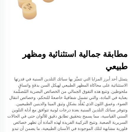
مطابقة جمالية استثنائية ومظهر
طبيعي
يتمثل أحد أبرز المزايا التي تتميَّز بها سبائك التلدين السنية في قدرتها
الاستثنائية على محاكاة المظهر الطبيعي لهيكل السن بدقةٍ واتساقٍ
ملحوظين. وتنبع هذه التفوق الجمالي من الخصائص البصرية المُصمَّمة
بعناية في المادة، والتي تشمل شفافيةً خاضعةً للتحكم، وخصائص انتقال
الضوء، وعمق اللون الذي يُقلِّد بشكلٍ وثيق المينا والدينين الطبيعيين.
وتتوفر سبائك التلدين السنية بعدة درجات لونية تتوافق مع أدلة التلوين
السني القياسية، مما يسمح بتحقيق تطابق دقيق للألوان حتى في الحالات
السريرية الصعبة. وتتيح التركيبة الفريدة لهذه المادة أن تظهر خصائص
فلورية مشابهة لتلك الموجودة في الأسنان الطبيعية، ما يضمن أن تبدو