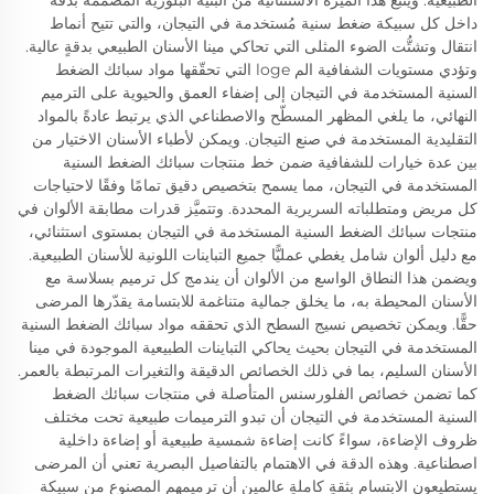
داخل كل سبيكة ضغط سنية مُستخدمة في التيجان، والتي تتيح أنماط
انتقال وتشتُّت الضوء المثلى التي تحاكي مينا الأسنان الطبيعي بدقةٍ عالية.
وتؤدي مستويات الشفافية الم loge التي تحقّقها مواد سبائك الضغط
السنية المستخدمة في التيجان إلى إضفاء العمق والحيوية على الترميم
النهائي، ما يلغي المظهر المسطّح والاصطناعي الذي يرتبط عادةً بالمواد
التقليدية المستخدمة في صنع التيجان. ويمكن لأطباء الأسنان الاختيار من
بين عدة خيارات للشفافية ضمن خط منتجات سبائك الضغط السنية
المستخدمة في التيجان، مما يسمح بتخصيص دقيق تمامًا وفقًا لاحتياجات
كل مريض ومتطلباته السريرية المحددة. وتتميَّز قدرات مطابقة الألوان في
منتجات سبائك الضغط السنية المستخدمة في التيجان بمستوى استثنائي،
مع دليل ألوان شامل يغطي عمليًّا جميع التباينات اللونية للأسنان الطبيعية.
ويضمن هذا النطاق الواسع من الألوان أن يندمج كل ترميم بسلاسة مع
الأسنان المحيطة به، ما يخلق جمالية متناغمة للابتسامة يقدّرها المرضى
حقًّا. ويمكن تخصيص نسيج السطح الذي تحققه مواد سبائك الضغط السنية
المستخدمة في التيجان بحيث يحاكي التباينات الطبيعية الموجودة في مينا
الأسنان السليم، بما في ذلك الخصائص الدقيقة والتغيرات المرتبطة بالعمر.
كما تضمن خصائص الفلورسنس المتأصلة في منتجات سبائك الضغط
السنية المستخدمة في التيجان أن تبدو الترميمات طبيعية تحت مختلف
ظروف الإضاءة، سواءً كانت إضاءة شمسية طبيعية أو إضاءة داخلية
اصطناعية. وهذه الدقة في الاهتمام بالتفاصيل البصرية تعني أن المرضى
يستطيعون الابتسام بثقةٍ كاملةٍ عالمين أن ترميمهم المصنوع من سبيكة