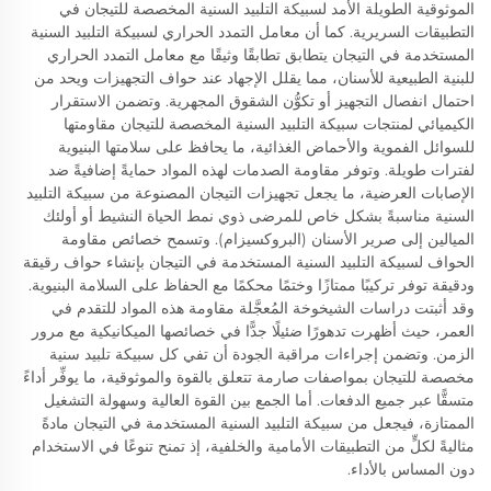
الموثوقية الطويلة الأمد لسبيكة التلبيد السنية المخصصة للتيجان في
التطبيقات السريرية. كما أن معامل التمدد الحراري لسبيكة التلبيد السنية
المستخدمة في التيجان يتطابق تطابقًا وثيقًا مع معامل التمدد الحراري
للبنية الطبيعية للأسنان، مما يقلل الإجهاد عند حواف التجهيزات ويحد من
احتمال انفصال التجهيز أو تكوُّن الشقوق المجهرية. وتضمن الاستقرار
الكيميائي لمنتجات سبيكة التلبيد السنية المخصصة للتيجان مقاومتها
للسوائل الفموية والأحماض الغذائية، ما يحافظ على سلامتها البنيوية
لفترات طويلة. وتوفر مقاومة الصدمات لهذه المواد حمايةً إضافيةً ضد
الإصابات العرضية، ما يجعل تجهيزات التيجان المصنوعة من سبيكة التلبيد
السنية مناسبةً بشكل خاص للمرضى ذوي نمط الحياة النشيط أو أولئك
الميالين إلى صرير الأسنان (البروكسيزام). وتسمح خصائص مقاومة
الحواف لسبيكة التلبيد السنية المستخدمة في التيجان بإنشاء حواف رقيقة
ودقيقة توفر تركيبًا ممتازًا وختمًا محكمًا مع الحفاظ على السلامة البنيوية.
وقد أثبتت دراسات الشيخوخة المُعجَّلة مقاومة هذه المواد للتقدم في
العمر، حيث أظهرت تدهورًا ضئيلًا جدًّا في خصائصها الميكانيكية مع مرور
الزمن. وتضمن إجراءات مراقبة الجودة أن تفي كل سبيكة تلبيد سنية
مخصصة للتيجان بمواصفات صارمة تتعلق بالقوة والموثوقية، ما يوفِّر أداءً
متسقًّا عبر جميع الدفعات. أما الجمع بين القوة العالية وسهولة التشغيل
الممتازة، فيجعل من سبيكة التلبيد السنية المستخدمة في التيجان مادةً
مثاليةً لكلٍّ من التطبيقات الأمامية والخلفية، إذ تمنح تنوعًا في الاستخدام
دون المساس بالأداء.