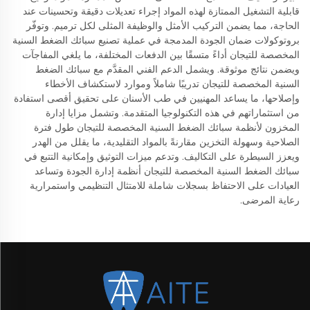
قابلية التشغيل الممتازة لهذه المواد إجراء تعديلات دقيقة وتحسينات عند
الحاجة، مما يضمن التركيب الأمثل والوظيفة المثلى لكل ترميم. وتوفّر
بروتوكولات ضمان الجودة المدمجة في عملية تصنيع سبائك الضغط السنية
المخصصة للتيجان أداءً متسقًا بين الدفعات المختلفة، ما يلغي المفاجآت
ويضمن نتائج موثوقة. ويشمل الدعم الفني المقدَّم مع سبائك الضغط
السنية المخصصة للتيجان تدريبًا شاملاً وموارد لاستكشاف الأخطاء
وإصلاحها، ما يساعد المهنيين في طب الأسنان على تحقيق أقصى استفادة
من استثماراتهم في هذه التكنولوجيا المتقدمة. وتشمل مزايا إدارة
المخزون لأنظمة سبائك الضغط السنية المخصصة للتيجان طول فترة
الصلاحية وسهولة التخزين مقارنةً بالمواد التقليدية، ما يقلل من الهدر
ويعزز السيطرة على التكاليف. وتدعم ميزات التوثيق وإمكانية التتبع في
سبائك الضغط السنية المخصصة للتيجان أنظمة إدارة الجودة وتساعد
العيادات على الاحتفاظ بسجلات شاملة للامتثال التنظيمي واستمرارية
رعاية المرضى.