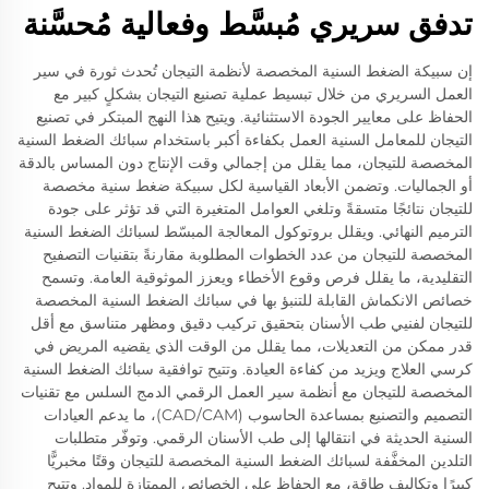
تدفق سريري مُبسَّط وفعالية مُحسَّنة
إن سبيكة الضغط السنية المخصصة لأنظمة التيجان تُحدث ثورة في سير
العمل السريري من خلال تبسيط عملية تصنيع التيجان بشكلٍ كبير مع
الحفاظ على معايير الجودة الاستثنائية. ويتيح هذا النهج المبتكر في تصنيع
التيجان للمعامل السنية العمل بكفاءة أكبر باستخدام سبائك الضغط السنية
المخصصة للتيجان، مما يقلل من إجمالي وقت الإنتاج دون المساس بالدقة
أو الجماليات. وتضمن الأبعاد القياسية لكل سبيكة ضغط سنية مخصصة
للتيجان نتائجًا متسقةً وتلغي العوامل المتغيرة التي قد تؤثر على جودة
الترميم النهائي. ويقلل بروتوكول المعالجة المبسّط لسبائك الضغط السنية
المخصصة للتيجان من عدد الخطوات المطلوبة مقارنةً بتقنيات التصفيح
التقليدية، ما يقلل فرص وقوع الأخطاء ويعزز الموثوقية العامة. وتسمح
خصائص الانكماش القابلة للتنبؤ بها في سبائك الضغط السنية المخصصة
للتيجان لفنيي طب الأسنان بتحقيق تركيب دقيق ومظهر متناسق مع أقل
قدر ممكن من التعديلات، مما يقلل من الوقت الذي يقضيه المريض في
كرسي العلاج ويزيد من كفاءة العيادة. وتتيح توافقية سبائك الضغط السنية
المخصصة للتيجان مع أنظمة سير العمل الرقمي الدمج السلس مع تقنيات
التصميم والتصنيع بمساعدة الحاسوب (CAD/CAM)، ما يدعم العيادات
السنية الحديثة في انتقالها إلى طب الأسنان الرقمي. وتوفّر متطلبات
التلدين المخفَّفة لسبائك الضغط السنية المخصصة للتيجان وقتًا مخبريًّا
كبيرًا وتكاليف طاقة، مع الحفاظ على الخصائص الممتازة للمواد. وتتيح