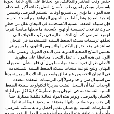
خفض وقت المختبر والتكاليف، مع الحفاظ على نتائج عالية الجودة
باستمرار. ويمكن لفنيي طب الأسنان العمل بكفاءة أكبر باستخدام
هذه المواد، ما يؤدي إلى تسريع أوقات التسليم للمرضى وتحسين
إنتاجية العيادة. ونظراً لطابعها الحيوي المتوافق مع أنسجة الجسم،
فإن سبيكة الضغط السنية المُستخدمة في التيجان تقلل من خطر
حدوث تفاعلات تحسسية أو تهيج الأنسجة، ما يجعلها مناسبةً تقريباً
لجميع المرضى. كما أن الدقة العالية في تركيب الحواف التي
تحقّقها ترميمات سبيكة الضغط السنية المُستخدمة في التيجان
تساعد في منع اختراق البكتيريا والتسوس الثانوي، ما يسهم في
تحسين النتائج الصحية الفموية على المدى الطويل. ويضمن ثبات
اللون في هذه المواد أن تظل التيجان محافظةً على مظهرها
الأصلي طوال فترة استخدامها، مما يزيل أي قلق بشأن التصبغ أو
البهتان. وتتيح تنوعية منتجات سبيكة الضغط السنية المُستخدمة
في التيجان التخصيص عبر نطاق واسع من الحالات السريرية، بدءاً
من استبدال سن واحد وصولاً إلى الترميمات المعقدة متعددة
الوحدات. كما أن السجل المثبت سريريًا لتكنولوجيا سبيكة الضغط
السنية المُستخدمة في التيجان يمنح طمأنينةً كافيةً لكلٍ من أطباء
الأسنان والمرضى. وتوفر هذه المواد فعاليةً تكلّفيةً ممتازةً، جنباً
إلى جنب مع خصائص أدائها المتفوّقة، ما يحقق قيمةً استثنائيةً
للممارسات السنية مع ضمان تقديم أفضل رعاية ممكنة للمرضى.
وأخيراً، فإن توافق هذه المواد مع أنظمة سير العمل الرقمي يسمح