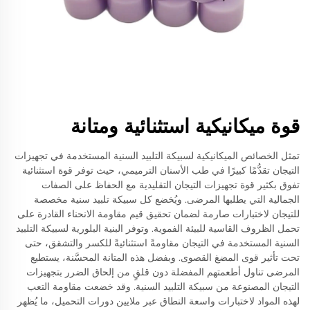
قوة ميكانيكية استثنائية ومتانة
تمثل الخصائص الميكانيكية لسبيكة التلبيد السنية المستخدمة في تجهيزات
التيجان تقدُّمًا كبيرًا في طب الأسنان الترميمي، حيث توفر قوة استثنائية
تفوق بكثير قوة تجهيزات التيجان التقليدية مع الحفاظ على الصفات
الجمالية التي يطلبها المرضى. ويُخضع كل سبيكة تلبيد سنية مخصصة
للتيجان لاختبارات صارمة لضمان تحقيق قيم مقاومة الانحناء القادرة على
تحمل الظروف القاسية للبيئة الفموية. وتوفر البنية البلورية لسبيكة التلبيد
السنية المستخدمة في التيجان مقاومةً استثنائيةً للكسر والتشقق، حتى
تحت تأثير قوى المضغ القصوى. وبفضل هذه المتانة المحسَّنة، يستطيع
المرضى تناول أطعمتهم المفضلة دون قلقٍ من إلحاق الضرر بتجهيزات
التيجان المصنوعة من سبيكة التلبيد السنية. وقد خضعت مقاومة التعب
لهذه المواد لاختبارات واسعة النطاق عبر ملايين دورات التحميل، ما يُظهر