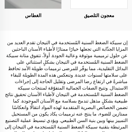
معجون التلصيق
الغطاس
إن سبيكة الضغط السنية المُستخدمة في التيجان تقدم العديد من
المزايا الجذّابة التي تجعلها خيارًا ممتازًا لأطباء الأسنان الباحثين
عن حلول ترميمية موثوقة وعالية الجودة. أولاً، تتفوق متانة سبيكة
الضغط السنية المُستخدمة في التيجان بشكلٍ استثنائي على
البدائل التقليدية، مما يوفّر للمرضى ترميمات طويلة الأمد تحافظ
على سلامتها لسنوات عديدة. وتنعكس هذه المدة الطويلة للبقاء
مباشرةً في ارتفاع رضا المرضى وتقليل الحاجة إلى إجراءات
الاستبدال. وتتيح الصفات الجمالية المتفوّقة لمنتجات سبيكة
الضغط السنية المُستخدمة في التيجان لأطباء الأسنان تحقيق نتائج
طبيعية بشكلٍ مذهل تندمج بسلاسة مع الأسنان الموجودة. كما
تضمن الخصائص البصرية المتقدمة لهذه المواد انتقالًا وانعكاسًا
ممتازين للضوء، ما ينتج عنه ترميمات يكاد يكون من المستحيل
التمييز بينها وبين بنية السن الطبيعي. ويؤدي تبسيط عملية التصنيع
المرتبطة بتقنية سبيكة الضغط السنية المُستخدمة في التيجان إلى