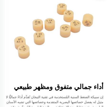
أداء جمالي متفوق ومظهر طبيعي
إن سبيكة الضغط السنية المُستخدمة في تقنية التيجان تُقدِّم أداءً جماليًّا لا
مثيل له بفضل خصائصها البصرية المتقدمة وخصائصها التي تشبه الأسنان
الطبيعية. ويَنبع هذا الميزة الاستثنائية من البنية البلورية المُصمَّمة بدقة