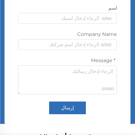
اسم
0/100
Company Name
0/200
Message
0/1000
إرسال