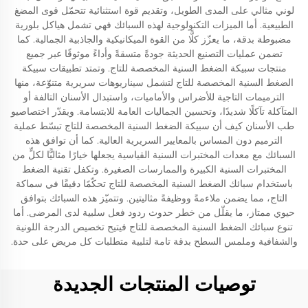
لوني مثالي على المدى الطويل، وتقديم قوة استثنائية تتحمّل قوى المضغ
الطبيعية. أما الميزات التكنولوجية لهذه السبائك فهي تشمل هياكل بلورية
مضبوطة بدقة، ما يعزّز كلًّا من القوة الميكانيكية والجاذبية الجمالية. كما
تضمن عمليات التصنيع الحديثة جودةً متسقةً وأداءً موثوقًا عبر جميع
منتجات سبيكة الضغط السنية المخصصة للتاج. وتمتد تطبيقات سبيكة
الضغط السنية المخصصة للتاج لتشمل سيناريوهات سريرية متنوّعة، منها
الترميمات التاجية للأضراس والأماميات، واستبدال الأسنان التالفة أو
المتآكلة تآكلًا شديدًا، وتحسين الجماليات العامة للابتسامة. ويقدّر اختصاصيو
طب الأسنان كيف أن سبيكة الضغط السنية المخصصة للتاج تبسّط عملية
الترميم دون المساس بالمعايير السريرية العالية. كما أن توافق هذه
السبائك مع معدات المختبرات السنية القياسية يجعلها خيارًا مثاليًّا لكلٍّ من
المختبرات السنية الكبيرة والممارسات الصغيرة. وتكفل تقنية الضغط
باستخدام سبائك الضغط السنية المخصصة للتاج تحكّمًا دقيقًا في سماكة
التاج، مما يضمن ملاءمةً ووظيفةً مثاليتين. وتتميّز هذه السبائك بتوافق
حيوي ممتاز، ما يقلّل من خطر حدوث ردود فعل سلبية لدى المرضى. أما
تنوع سبائك الضغط السنية المخصصة للتاج فيتيح تخصيص الدرجة اللونية
والشفافية وملمس السطح بدقة تامة لتلبية متطلبات كل مريض على حدة.
توصيات المنتجات الجديدة