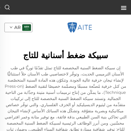
AR
سبيكة ضغط أسنانية للتاج
إن سبيكة الضغط السنية المخصصة للتاج تمثل تقدّمًا ثوريًّا في طب
الأسنان الترميمي الحديث، وتوفّر لاختصاصيي طب الأسنان حلاً استثنائيًّا
لإنشاء تيجان خزفية عالية الجودة. وتتكوّن هذه المادة السنية المتخصّصة
من كتل خزفية مُصنَّعة مسبقًا ومصمَّمة خصيصًا لتقنية الضغط (Press-on
Technique)، ما يمكّن من إنتاج ترميمات أسنية متينة وجذّابة من الناحية
الجمالية. وتستند سبيكة الضغط السنية المخصصة للتاج إلى تركيبات
متقدِّمة من ليثيوم الديسيليكيد أو الخزف الفلسباري، والتي توفّر خصائص
ميكانيكية وبصرية متفوّقة. وتشكّل هذه السبائك الأساس لإنشاء التيجان
التي تحاكي بنية السن الطبيعي بدقة فائقة، مع توفير متانة وعمر افتراضي
محسَّنين. ومن أبرز الوظائف الرئيسية لسبيكة الضغط السنية المخصصة
للتاج: توفير شفافية ممتازة تطابق شفافية الميناء الطبيعي، وضمان ثبات