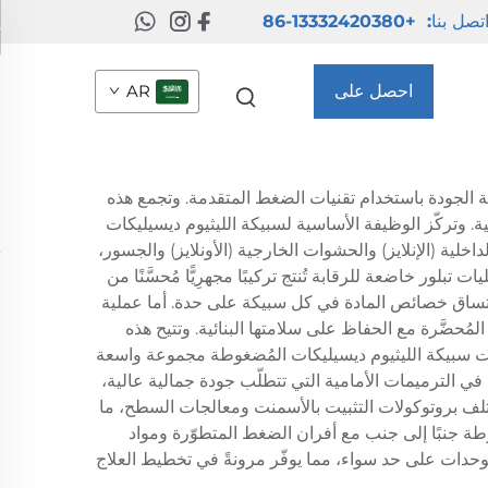
تصل بنا:
+86-13332420380
احصل على
AR
عرض سعر
لية الجودة باستخدام تقنيات الضغط المتقدمة. وتجمع هذه
ية. وتركّز الوظيفة الأساسية لسبيكة الليثيوم ديسيليكات
خلية (الإنلايز) والحشوات الخارجية (الأونلايز) والجسور،
ور خاضعة للرقابة تُنتج تركيبًا مجهرِيًّا مُحسَّنًا من
اتساق خصائص المادة في كل سبيكة على حدة. أما عملية
حضَّرة مع الحفاظ على سلامتها البنائية. وتتيح هذه
بيقات سبيكة الليثيوم ديسيليكات المُضغوطة مجموعة واسعة
في الترميمات الأمامية التي تتطلّب جودة جمالية عالية،
 مختلف بروتوكولات التثبيت بالأسمنت ومعالجات السطح، ما
طة جنبًا إلى جنب مع أفران الضغط المتطوّرة ومواد
الوحدات على حد سواء، مما يوفّر مرونةً في تخطيط العلاج