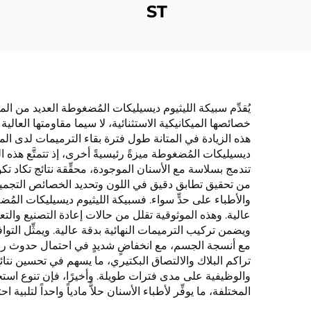
ST
يُقدِّم سبيكة الليثيوم ديسيليكات المُضغوطة العديد من المزاي
خصائصها الميكانيكية الاستثنائية، لا سيما مقاومتها العالية
هذه الزيادة في المتانة طول فترة بقاء الترميمات لدى الم
ديسيليكات المُضغوطة ميزةً رئيسيةً أخرى، إذ تتمتَّع هذه ا
تندمج بسلاسة مع الأسنان الموجودة، محقِّقة نتائج تكاد تك
من تحقيق تطابق دقيق في اللون وتحديد الخصائص التجميلي
والأطباء على حدٍّ سواء. فسبيكة الليثيوم ديسيليكات المُض
عالية. وهذه الموثوقية تقلل من حالات إعادة التصنيع والتعدي
ويضمن تركيب الترميمات النهائية بدقة عالية. ويمثِّل التو
مع أنسجة الجسم، مع انخفاضٍ شديدٍ في احتمال حدوث رد
تراكم البلاك والالتصاق البكتيري، ما يسهم في تحسين نتائ
والوظيفية على مدى فترات طويلة. وأخيرًا، فإن تنوع استخ
المختلفة، ما يوفِّر لأطباء الأسنان حلاًّ مادياً واحداً لتلبية