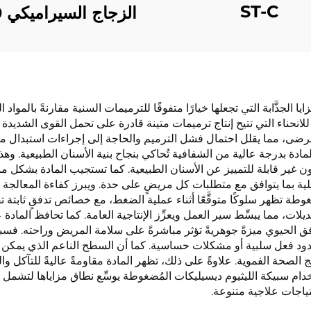
ST-C
الزجاج السيراميكي B40
ا الجذَّابة التي تجعلها خيارًا متفوقًا للترميمات السنية مقارنةً بالمواد 
 للانحناء التي تتيح إنتاج ترميمات متينة قادرة على تحمل القوى الشديدة ا
رضى، مما يقلل احتمال فشل الترميم والحاجة إلى إجراءات استبدال مبكرة
لمادة بدرجة عالية من الشفافية تُحاكي بنجاح بنية الأسنان الطبيعية. وه
ون غير قابلة للتمييز عن الأسنان الطبيعية. كما تستجيب المادة بشكل مم
ة بما يتوافق مع متطلبات كل مريضٍ على حدة. ويبرز كفاءة المعالجة 
غوطة تظهر سلوكًا متوقَّعًا أثناء عملية الضغط، مع خصائص تدفقٍ ثابتة 
لات، مما يبسِّط سير العمل ويعزِّز الإنتاجية العامة. كما تحافظ المادة 
افق الحيوي ميزةً جوهريةً تؤثر مباشرةً على سلامة المريض وراحته. فسبيك
ود فعل سلبية أو مشكلات حساسية. كما أن السطح الناعم الذي يمكن ا
ج الصحة الفموية. علاوةً على ذلك، تظهر المادة مقاومةً عاليةً للتآكل
دام سبيكة الليثيوم ديسيليكات المُضغوطة يوسِّع نطاق مزاياها لتشمل أ
 احتياجات علاجية متنوعة.