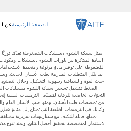
الصفحة الرئيسية
عن ال
يمثل سبيكة الليثيوم ديسيليكات المُضغوطة تقدّمًا ثوريً
المادة المبتكرة بين بلورات الليثيوم ديسيليكات ومكونات 
المُضغوطة على توفير مادةٍ موثوقة ومتعددة الاستخدامات لأ
بما يلبّي المتطلبات الصارمة لطب الأسنان الحديث. ويستند
حيث القوة والشفافية وسهولة التشكيل. وخلال التصنيع،
الضغط فتشمل تسخين سبيكة الليثيوم ديسيليكات المُضغ
التحوّلات الخاضعة للرقابة لمُصنّعي الترميمات السنية إن
من تخصصات طب الأسنان، ومنها طب الأسنان العام والتقويم
وكذلك في الترميمات الخلفية التي تحتاج إلى متانةٍ مُعزَ
يجعلها قابلة للتكيف مع سيناريوهات سريرية مختلفة.
الاستثمار المتخصصة لتحقيق أفضل النتائج. ويمتد تنوع هذه