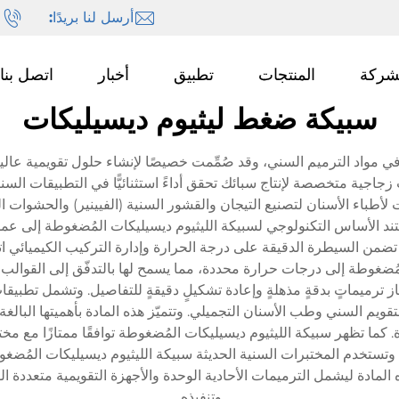
أرسل لنا بريدًا:
ا
شركة
المنتجات
تطبيق
أخبار
اتصل بنا
سبيكة ضغط ليثيوم ديسيليكات
ّا في مواد الترميم السني، وقد صُمِّمت خصيصًا لإنشاء حلول تقويمية عا
زجاجية متخصصة لإنتاج سبائك تحقق أداءً استثنائيًّا في التطبيقات السن
طباء الأسنان لتصنيع التيجان والقشور السنية (الفيينير) والحشوات الدا
 الأساس التكنولوجي لسبيكة الليثيوم ديسيليكات المُضغوطة إلى عمليات تبل
 تضمن السيطرة الدقيقة على درجة الحرارة وإدارة التركيب الكيميائي 
وطة إلى درجات حرارة محددة، مما يسمح لها بالتدفّق إلى القوالب المُ
جاز ترميماتٍ بدقةٍ مذهلةٍ وإعادة تشكيلٍ دقيقةٍ للتفاصيل. وتشمل تط
 السني وطب الأسنان التجميلي. وتتميّز هذه المادة بأهميتها البالغة 
ّزة. كما تظهر سبيكة الليثيوم ديسيليكات المُضغوطة توافقًا ممتازًا مع
 وتستخدم المختبرات السنية الحديثة سبيكة الليثيوم ديسيليكات المُضغو
 المادة ليشمل الترميمات الأحادية الوحدة والأجهزة التقويمية متعددة 
وتنفيذه.