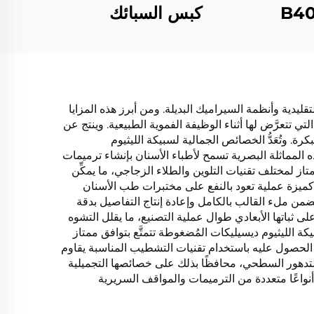
كبس السبائك
التقليدية وأنظمة السيراميك البديلة. ومن أبرز هذه المزايا
لتي تتعرَّض لها أثناء الوظيفة الفموية الطبيعية. وينتج عن
. وتُعَدُّ الخصائص الجمالية لسبيكة الليثيوم
ذه المماثلة البصرية تسمح لأطباء الأسنان بإنشاء ترميمات
تاز لمختلف تقنيات التلوين والطلاء الزجاجي، ما يمكِّن
كميزة عملية تعود بالنفع على مختبرات طب الأسنان
تضمن ملء القالب بالكامل وإعادة إنتاج التفاصيل بدقة
على ثباتها الأبعادي طوال عملية التصنيع، ما يقلل التشوه
ة الليثيوم ديسيليكات المُضغوطة تتمتَّع بتوافق ممتاز
لحصول عليه باستخدام تقنيات التشطيب المناسبة يقاوم
 والتدهور السطحي، محافظًا بذلك على خصائصها التجميلية
نواعًا متعددة من الترميمات والمواقف السريرية