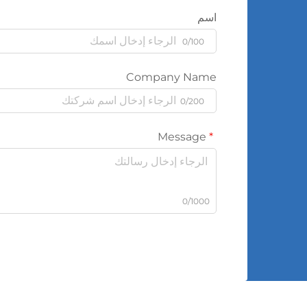
اسم
0/100
Company Name
0/200
Message
0/1000