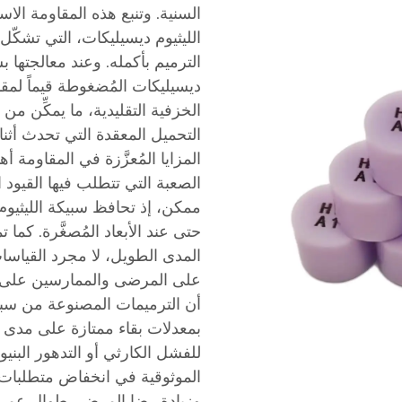
السنية. وتنبع هذه المقاومة الاس
الليثيوم ديسيليكات، التي تشكّل ش
الترميم بأكمله. وعند معالجتها 
ديسيليكات المُضغوطة قيماً لمقاو
الخزفية التقليدية، ما يمكِّن م
التحميل المعقدة التي تحدث أثنا
المزايا المُعزَّزة في المقاومة 
الصعبة التي تتطلب فيها القيود 
ممكن، إذ تحافظ سبيكة الليثيوم 
حتى عند الأبعاد المُصغَّرة. كما
المدى الطويل، لا مجرد القياسات 
على المرضى والممارسين على ح
أن الترميمات المصنوعة من سبيكة
بمعدلات بقاء ممتازة على مدى ف
للفشل الكارثي أو التدهور البن
الموثوقية في انخفاض متطلبات ا
وزيادة رضا المرضى طوال عمر ال