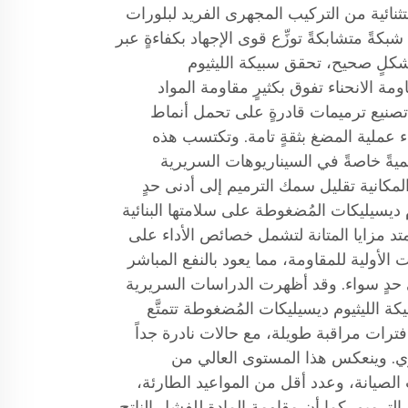
تثنائية من التركيب المجهرى الفريد لبلورات
بكةً متشابكةً توزِّع قوى الإجهاد بكفاءةٍ عبر
بشكلٍ صحيح، تحقق سبيكة الليثيوم
مة الانحناء تفوق بكثيرٍ مقاومة المواد
ن تصنيع ترميمات قادرةٍ على تحمل أنماط
ء عملية المضغ بثقةٍ تامة. وتكتسب هذه
أهميةً خاصةً في السيناريوهات السريرية
المكانية تقليل سمك الترميم إلى أدنى حدٍ
ديسيليكات المُضغوطة على سلامتها البنائية
 تمتد مزايا المتانة لتشمل خصائص الأداء على
الأولية للمقاومة، مما يعود بالنفع المباشر
دٍ سواء. وقد أظهرت الدراسات السريرية
 الليثيوم ديسيليكات المُضغوطة تتمتَّع
ترات مراقبة طويلة، مع حالات نادرة جداً
يوي. وينعكس هذا المستوى العالي من
لصيانة، وعدد أقل من المواعيد الطارئة،
ترميم. كما أن مقاومة المادة للفشل الناتج