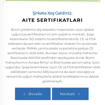
Şirkətə Xoş Gəldiniz.
AITE SERTIFIKATLARI
Bizim şirkətimiz diş restorativ materialları üçün qlobal
uyğunluq sertifikatlarının tam çeşidinə malikdir. Şüşə
keramikalar ISO sistemi ilə sertifikatlandırılıb. CE və FDA
tətbiqləri davam edir və sertifikatlar növbəti ilin əvvəlində
veriləcək. PMMA, yanma pasta və parlatma pastası CE
sertifikatlarını əldə edib. Bundan əlavə, müvafiq məhsullar
Braziliyada ANVISA tərəfindən qeydiyyata alınıb. Bizim
məhsullarımız Avropa Birliyi və Braziliyada qanuni satışı üçün
uyğundur. Şüşə keramikalar üçün CE və FDA sertifikatları əldə
edildikdən sonra biz ABŞ bazarına də daxil olacağıq və
tamamilə uyğun məhsullarla qlobal tərəfdaşlarımıza dəstək
göstərəcəyik.
Əvvəlki
Növbəti