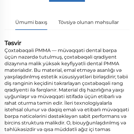
Ümumi baxış
Tövsiyə olunan məhsullar
Təsvir
Çoxtəbəqəli PMMA — müvəqqəti dental bərpa
üçün nəzərdə tutulmuş, çoxtəbəqəli qradiyent
dizaynına malik yüksək keyfiyyətli dental PMMA
materialıdır. Bu material, emal etməyə asanlığı və
yaxşılaşdırılmış estetik xüsusiyyətləri birləşdirir; təbii
diş rənginin keçidini təkrarlayan çoxtəbəqəli rəng
qradiyenti ilə fərqlənir. Material diş hazırlığına yaxşı
uyğunlaşır və müvəqqəti istifadə üçün etibarlı və
rahat oturma təmin edir. İleri texnologiyalarla
istehsal olunur və dəqiq emalı və etibarlı müvəqqəti
bərpa nəticələrini dəstəkləyən sabit performans və
bircins struktura malikdir. O, biouyğunlaşdırılmış və
təhlükəsizdir və qısa müddətli ağız içi təmas