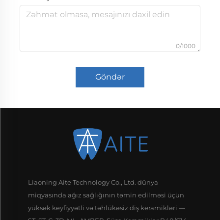
0/1000
Göndər
Liaoning Aite Technology Co., Ltd. dünya
miqyasında ağız sağlığının təmin edilməsi üçün
yüksək keyfiyyətli və təhlükəsiz diş keramikləri —