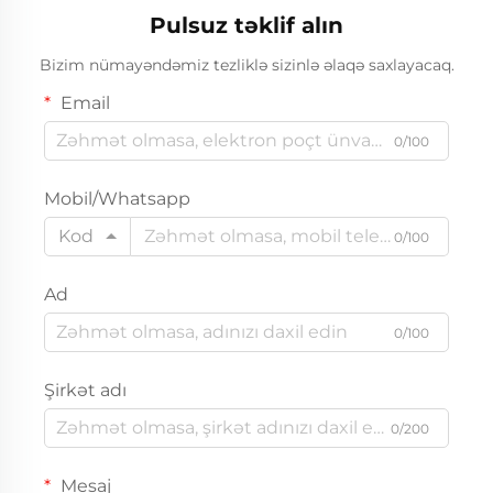
Pulsuz təklif alın
Bizim nümayəndəmiz tezliklə sizinlə əlaqə saxlayacaq.
Email
0/100
Mobil/Whatsapp
Kod
0/100
Ad
0/100
Şirkət adı
0/200
Mesaj