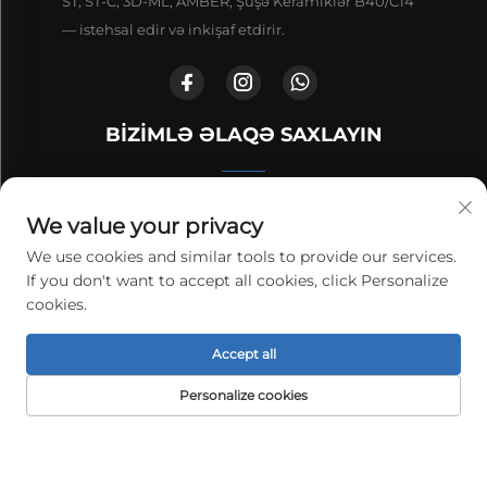
ST, ST-C, 3D-ML, AMBER, Şüşə Keramiklər B40/C14
— istehsal edir və inkişaf etdirir.
BIZIMLƏ ƏLAQƏ SAXLAYIN
Liaoning Vilayəti, Benksi İqtisadi və Texnoloji İnkişaf
We value your privacy
Zonası, Sianyu Köçəsi, Bina 5-15, 1 nömrəli, 1-ci–5-ci
We use cookies and similar tools to provide our services.
mərtəbə
If you don't want to accept all cookies, click Personalize
cookies.
+86-13332420380
Accept all
[email protected]
Personalize cookies
EV SƏHİFƏSİ
MƏHSULLAR
E-POÇT
TEL
Bütün hüquqlar qorunur. © 2026 Liaoning Aite Texnologiya
Şirkəti, Məhdud
Gizlilik siyasəti