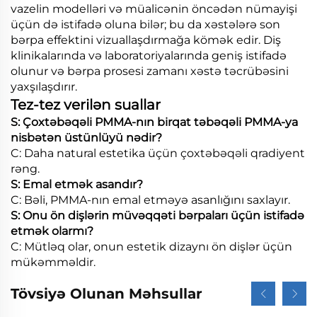
vazelin modelləri və müalicənin öncədən nümayişi
üçün də istifadə oluna bilər; bu da xəstələrə son
bərpa effektini vizuallaşdırmağa kömək edir. Diş
klinikalarında və laboratoriyalarında geniş istifadə
olunur və bərpa prosesi zamanı xəstə təcrübəsini
yaxşılaşdırır.
Tez-tez verilən suallar
S: Çoxtəbəqəli PMMA-nın birqat təbəqəli PMMA-ya
nisbətən üstünlüyü nədir?
C: Daha natural estetika üçün çoxtəbəqəli qradiyent
rəng.
S: Emal etmək asandır?
C: Bəli, PMMA-nın emal etməyə asanlığını saxlayır.
S: Onu ön dişlərin müvəqqəti bərpaları üçün istifadə
etmək olarmı?
C: Mütləq olar, onun estetik dizaynı ön dişlər üçün
mükəmməldir.
Tövsiyə Olunan Məhsullar