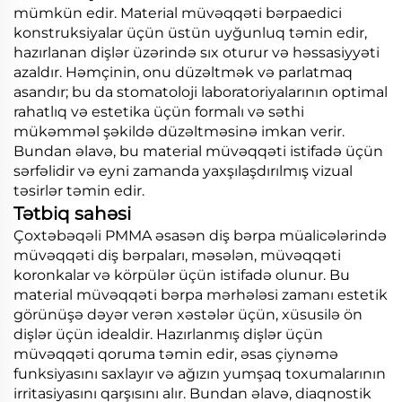
mümkün edir. Material müvəqqəti bərpaedici
konstruksiyalar üçün üstün uyğunluq təmin edir,
hazırlanan dişlər üzərində sıx oturur və həssasiyyəti
azaldır. Həmçinin, onu düzəltmək və parlatmaq
asandır; bu da stomatoloji laboratoriyalarının optimal
rahatlıq və estetika üçün formalı və səthi
mükəmməl şəkildə düzəltməsinə imkan verir.
Bundan əlavə, bu material müvəqqəti istifadə üçün
sərfəlidir və eyni zamanda yaxşılaşdırılmış vizual
təsirlər təmin edir.
Tətbiq sahəsi
Çoxtəbəqəli PMMA əsasən diş bərpa müalicələrində
müvəqqəti diş bərpaları, məsələn, müvəqqəti
koronkalar və körpülər üçün istifadə olunur. Bu
material müvəqqəti bərpa mərhələsi zamanı estetik
görünüşə dəyər verən xəstələr üçün, xüsusilə ön
dişlər üçün idealdir. Hazırlanmış dişlər üçün
müvəqqəti qoruma təmin edir, əsas çiynəmə
funksiyasını saxlayır və ağızın yumşaq toxumalarının
irritasiyasını qarşısını alır. Bundan əlavə, diaqnostik