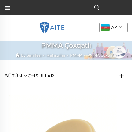
AZ
PMMA Çoxqatlı
Ev Səhifəsi
>
Məhsullar
>
PMMA
>
PMMA Çoxqatlı
BÜTÜN MƏHSULLAR