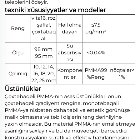
tələblərini ödəyir.
texniki xüsusiyyətlər və modellər
vita16, roz,
şəffaf,
Həll olma
≤7,5
Rəng
çoxtəbəq
dəyəri
μq/mm³
əli
Su
98 mm,
Ölçü
absorbsiy
<0.04%
95 mm
ası
10, 12, 14,
Kompone
PMMA99
nöqtələr<
Qalınlıq
16, 18, 20,
ntlər
%Rəng
1%
22, 25 mm
Üstünlüklər
Çoxtəbəqəli PMMA-nın əsas üstünlükləri onun
çoxtəbəqəli qradiyent rənginə, monotəbəqəli
PMMA-ya nisbətən daha təbii və estetik görünüşə
malik olmasına və təbii dişlərin rəng dərinliyinə
yaxın olmasıdır. Bu material PMMA-nın emal etməyə
asanlığını saxlayır və bu da müvəqqəti bərpaedici
konstruksiyaların sürətli və effektiv hazırlanmasını