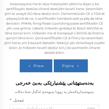
Korporasyona me bi rêya materyalên çêkirina dişan ji bo
sertîfîkayên destûra cîhanê destûrên tevahî hene. Seramîkên
şîrîn bi awayê ISO têne destûr kirin. Derhembûnên CE û FDA di
pêşveçûnê de ne, û sertîfîkatên hemberê salê ya pêş de têne
derxistin. PMMA, firing Paste û polishing paste sertîfîkatên CE
yên xwe girtine. Lêbelê, hilberên girêdayî bi Brazil ANVISA re
têne tomar kirin. Hilberên me di Ewropayê û Brîzîlê de firotina
qanûnî têne kirin. Çend sertîfîkatên CE & FDA ji bo seramîkên
şîrîn hene, em ê bazarê Welatên Yekbûyî yên Amerîkayê ziyafet
bikin, bi hilberên tevahî destûr kirî ji bo partnerên cîhanê
destek bikin.
Prew
Piştre
بەدەستهێنانی پێشنیارێکی بەبێ خەرجی
پەیوەندیدارەکەمان بە زوودا پەیوەندی لەگەڵ ئەنتا دەکات.
ئیمەیل
0/100