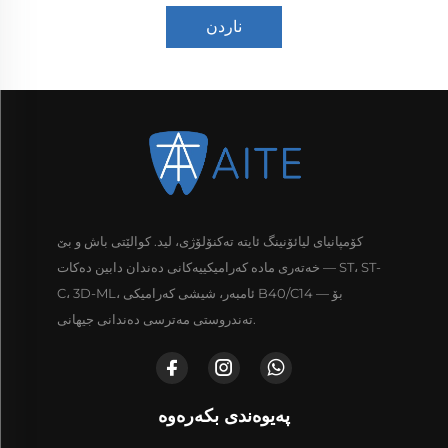
ناردن
کۆمپانیای لیائۆنینگ ئایتە تەکنۆلۆژی، لید. کوالێتی باش و بێ
خەتەری مادە کەرامیکییەکانی دەندان دابین دەکات — ST، ST-
C، 3D-ML، ئامبەر، شیشی کەرامیکی B40/C14 — بۆ
تەندروستی مەترسی دەندانی جیهانی.
پەیوەندی بکەرەوە