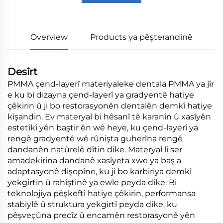
Overview
Products ya pêşterandinê
Desîrt
PMMA çend-layerî materiyaleke dentala PMMA ya jîr
e ku bi dizayna çend-layerî ya gradyentê hatiye
çêkirin û ji bo restorasyonên dentalên demkî hatiye
kişandin. Ev materyal bi hêsanî tê karanîn û xasîyên
estetîkî yên baştir ên wê heye, ku çend-layerî ya
rengê gradyentê wê rûnişta guherîna rengê
dandanên natûrelê dîtin dike. Materyal li ser
amadekirina dandanê xasîyeta xwe ya baş a
adaptasyonê dişopîne, ku ji bo karbiriya demkî
yekgirtin û rahîştinê ya ewle peyda dike. Bi
teknolojiya pêşkeftî hatiye çêkirin, performansa
stabiylê û struktura yekgirtî peyda dike, ku
pêşveçûna precîz û encamên restorasyonê yên