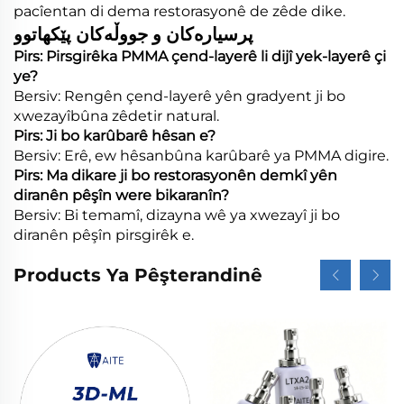
pacîentan di dema restorasyonê de zêde dike.
پرسیارەکان و جووڵەکان پێکهاتوو
Pirs: Pirsgirêka PMMA çend-layerê li dijî yek-layerê çi
ye?
Bersiv: Rengên çend-layerê yên gradyent ji bo
xwezayîbûna zêdetir natural.
Pirs: Ji bo karûbarê hêsan e?
Bersiv: Erê, ew hêsanbûna karûbarê ya PMMA digire.
Pirs: Ma dikare ji bo restorasyonên demkî yên
diranên pêşîn were bikaranîn?
Bersiv: Bi temamî, dizayna wê ya xwezayî ji bo
diranên pêşîn pirsgirêk e.
Products Ya Pêşterandinê