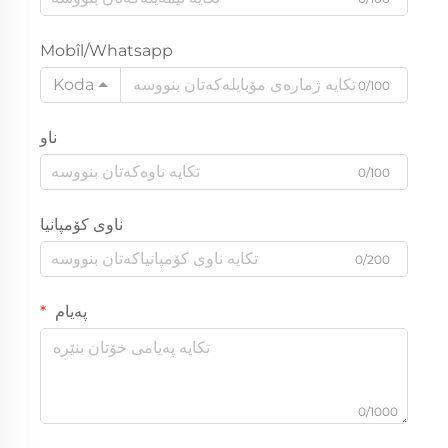
Mobîl/Whatsapp
Koda
0/100
ناو
0/100
ناوی کۆمپانیا
0/200
پەیام
0/1000