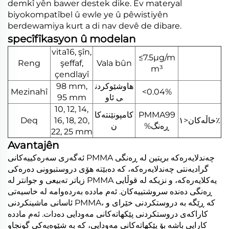
demkî yên bawer destek dike. Ev materyal
biyokompatîbel û ewle ye û pêwistiyên
berdewamiya kurt a di nav devê de dibare.
specîfîkasyon û modelan
vita16, şîn,
≤7.5μg/m
Reng
şeffaf,
Vala bûn
m³
çendlayî
98 mm,
هاوشێوکردن
Mezinahî
<0.04%
95 mm
ی ئاو
10, 12, 14,
کامپونێنتەکا
PMMA99
Deq
16, 18, 20,
خاڵەکان<١٪
%ڕەنگ
ن
22, 25 mm
Avantajên
ئەگەری سەرەکییەکانی PMMA چەندلايەرەکە بریتین لە ڕەنگی
گرادیەنتی چەندلايەرەکە، کە دەبێتە هۆی دروستبوونی دەرەکی
زیاتر تەبیعی و جوانتر لە PMMA یەکلايەرەکە، و نزیکە لە قوڵایی
ڕەنگی دەندە سروشتییەکان. ئەم ماددە بەردەوامە لە خاسیەتی
ئاسانی ماشینکردنی PMMA، کە ڕێگە بە دروستکردنی خێرای و
کاراکەی دروستکردنی پێکهاتەکانی مەودایی دەدات. ئەم ماددە
کارایی باشە بۆ پێکهاتەکانی مەودایی، کە بە شێوەیەکی گونجاو