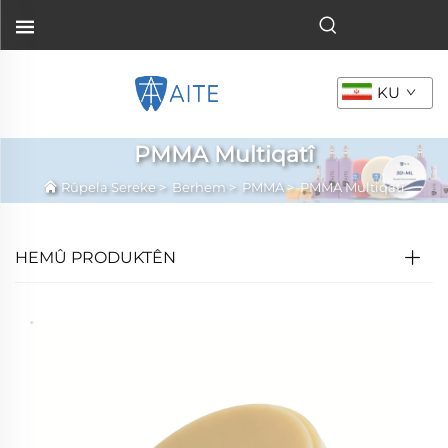
KU
PMMA Multiqatî
Rûpela Sereke
>
Berhem
>
PMMA
>
PMMA Multiqatî
HEMÛ PRODUKTÊN