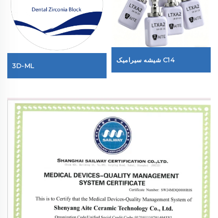
شیشه سیرامیک C14
3D-ML