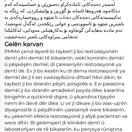
لەسەر دەندەکانی ئامادەکراو دەسوڕێن و حساسیتەکە کەم
دەکاتەوە. هەروەها ئاسانە بۆ گۆڕین و پۆلیشکردن، کە ڕێگە بە
تەکنیسیەنەکانی دەندەکان دەدات تا شێوە و ڕووخسارەکەی بە
باشترین شێوە بۆ ئاسوودەیی و جوانی ڕێکخەن. لەگەڵ ئەوەشدا،
ئەم ماددە بەهایەکی گونجاوە بۆ بەکارهێنانی مەودایی، لەکاتێکدا
ئەنجامی بینراوەکانی باشتر دەبەخشێت.
Gelên karvan
PMMA çend-layerê bi taybetî ji bo restorasyonên
dentî yên demkî tê bikaranîn, wekî koronên demkî
û pêşkêşên demkî, di çareseriyên restorasyonê ya
dentî de. Ev ji bo kesên ku di dema restorasyonê ya
demkî de jî li ser xwezayîbûna dîtbarî hêvî dikin, bi
taybetî ji bo diranên pêşîn, pirsgirêk e. Ew parastina
demkî ji bo diranên amadekirî peyda dike, karanîna
bingehîn a qutkirinê digire, û şikandina tîşeyên
nerm ên devê dêr dike. Li vir jî dikare ji bo wax-up'ên
diyagnostîk û pêşdîtinên çareseriyê were bikaranîn,
ku yekemîn efekta restorasyonê ji alîyê pacîentan ve
were dîtin. Bi gelemperî di klinikên dentî û
laboratorîyan de tê bikaranîn, ku perçeya rûniştina