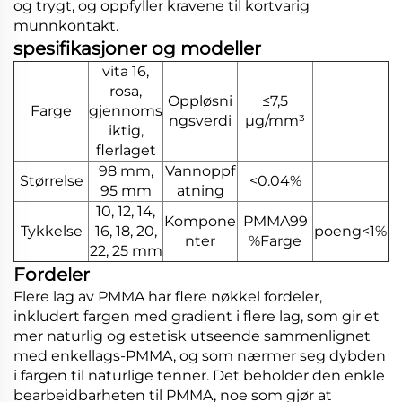
og trygt, og oppfyller kravene til kortvarig
munnkontakt.
spesifikasjoner og modeller
vita 16,
rosa,
Oppløsni
≤7,5
Farge
gjennoms
ngsverdi
μg/mm³
iktig,
flerlaget
98 mm,
Vannoppf
Størrelse
<0.04%
95 mm
atning
10, 12, 14,
Kompone
PMMA99
Tykkelse
16, 18, 20,
poeng<1%
nter
%Farge
22, 25 mm
Fordeler
Flere lag av PMMA har flere nøkkel fordeler,
inkludert fargen med gradient i flere lag, som gir et
mer naturlig og estetisk utseende sammenlignet
med enkellags-PMMA, og som nærmer seg dybden
i fargen til naturlige tenner. Det beholder den enkle
bearbeidbarheten til PMMA, noe som gjør at