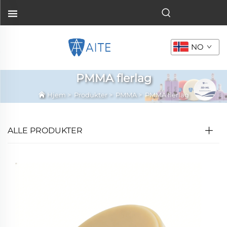
NO
PMMA flerlag
Hjem
>
Produkter
>
PMMA
>
PMMA flerlag
ALLE PRODUKTER