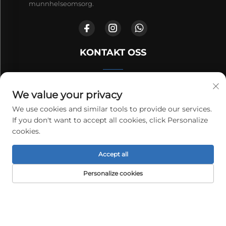
munnhelseomsorg.
KONTAKT OSS
Nr. 1, 1. til 5. etasje, bygning 5-15, Xianyu vei, Benxi
We value your privacy
økonomisk og teknologisk utviklingsområde, provinsen
We use cookies and similar tools to provide our services.
Liaoning
If you don't want to accept all cookies, click Personalize
cookies.
+86-13332420380
Accept all
[email protected]
Personalize cookies
HJEM
PRODUKTER
E-POST
TELEFON
Copyright © 2026 Liaoning Aite Technology Co., Ltd. Alle
rettigheter reservert.
Personvernpolicy