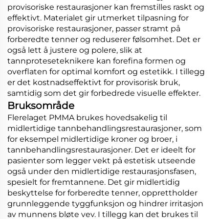
provisoriske restaurasjoner kan fremstilles raskt og
effektivt. Materialet gir utmerket tilpasning for
provisoriske restaurasjoner, passer stramt på
forberedte tenner og reduserer følsomhet. Det er
også lett å justere og polere, slik at
tannproteseteknikere kan forefina formen og
overflaten for optimal komfort og estetikk. I tillegg
er det kostnadseffektivt for provisorisk bruk,
samtidig som det gir forbedrede visuelle effekter.
Bruksområde
Flerelaget PMMA brukes hovedsakelig til
midlertidige tannbehandlingsrestaurasjoner, som
for eksempel midlertidige kroner og broer, i
tannbehandlingsrestaurasjoner. Det er ideelt for
pasienter som legger vekt på estetisk utseende
også under den midlertidige restaurasjonsfasen,
spesielt for fremtannene. Det gir midlertidig
beskyttelse for forberedte tenner, opprettholder
grunnleggende tyggfunksjon og hindrer irritasjon
av munnens bløte vev. I tillegg kan det brukes til