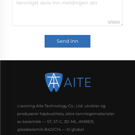
0/1000
Send inn
Liaoning Aite Technology Co., Ltd. utvikler og
produserer høykvalitets, sikre tannlegematerialer
av keramikk — ST, ST-C, 3D-ML, AMBER,
glasskeramik B40/C14 — til global