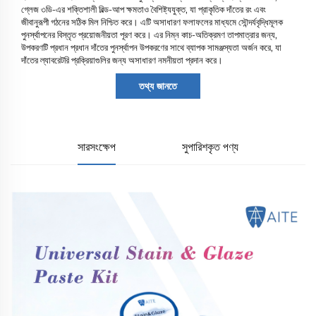
গ্লেজ ৩ডি-এর শক্তিশালী বিল্ড-আপ ক্ষমতাও বৈশিষ্ট্যযুক্ত, যা প্রাকৃতিক দাঁতের রং এবং
জীবানুরূপী গঠনের সঠিক মিল নিশ্চিত করে। এটি অসাধারণ ফলাফলের মাধ্যমে সৌন্দর্যবৃদ্ধিমূলক
পুনর্স্থাপনের বিস্তৃত প্রয়োজনীয়তা পূরণ করে। এর নিম্ন কাচ-অতিক্রমণ তাপমাত্রার জন্য,
উপকরণটি প্রধান প্রধান দাঁতের পুনর্স্থাপন উপকরণের সাথে ব্যাপক সামঞ্জস্যতা অর্জন করে, যা
দাঁতের ল্যাবরেটরি প্রক্রিয়াগুলির জন্য অসাধারণ নমনীয়তা প্রদান করে।
তথ্য জানতে
সারসংক্ষেপ
সুপারিশকৃত পণ্য