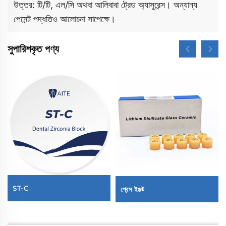
উত্তর: টি/টি, এল/সি অথবা আলিবাবা ট্রেড অ্যাসুরেন্স। অন্যান্য
পেমেন্ট পদ্ধতিও আলোচনা সাপেক্ষে।
সুপারিশকৃত পণ্য
ST-C
প্রেস ইঞ্জট