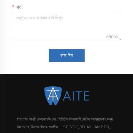
বার্তা
0/1000
জমা দিন
লিয়াওনিং আইটি টেকনোলজি কো., লিমিটেড বিশ্বব্যাপী মৌখিক স্বাস্থ্যসেবার জন্য
উচ্চমানের, নিরাপদ দাঁতের সেরামিক — ST, ST-C, 3D-ML, AMBER,