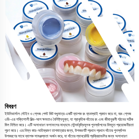
বিবরণ
ইউনিভার্সাল স্টেইন ও গ্লেজ পেস্ট কিট শুধুমাত্র একটি ব্যাপক রং ব্যবস্থাই প্রদান করে না, বরং গ্লেজ
৩ডি-এর শক্তিশালী বিল্ড-আপ ক্ষমতাও বৈশিষ্ট্যযুক্ত, যা প্রাকৃতিক দাঁতের রং এবং জীবানুরূপী গঠনের সঠিক
মিল নিশ্চিত করে। এটি অসাধারণ ফলাফলের মাধ্যমে সৌন্দর্যবৃদ্ধিমূলক পুনর্স্থাপনের বিস্তৃত প্রয়োজনীয়তা
পূরণ করে। এর নিম্ন কাচ-অতিক্রমণ তাপমাত্রার জন্য, উপকরণটি প্রধান প্রধান দাঁতের পুনর্স্থাপন
উপকরণের সাথে ব্যাপক সামঞ্জস্যতা অর্জন করে, যা দাঁতের ল্যাবরেটরি প্রক্রিয়াগুলির জন্য অসাধারণ