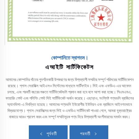
কোম্পানিতে স্বাগতম।
এআইটি সার্টিফিকেটস
আমাদের কোম্পানির দাঁতের পুনর্গঠনকারী উপকরণের জন্য বিশ্বব্যাপী সম্মতির সম্পূর্ণ পরিসরের সার্টিফিকেশন
রয়েছে। গ্লাস সেরামিক্স আইএসও সিস্টেমের মাধ্যমে সার্টিফাইড। সিই এবং এফডিএ-এর আবেদন
চলছে, এবং পরবর্তী বছরের শুরুতে সার্টিফিকেটগুলি প্রদান করা হবে বলে আশা করা হচ্ছে। পিএমএমএ,
ফায়ারিং পেস্ট এবং পলিশিং পেস্ট সিই সার্টিফিকেট অর্জন করেছে। এছাড়াও, সংশ্লিষ্ট পণ্যগুলি ব্রাজিলের
অ্যানভিসা-এ নিবন্ধিত হয়েছে। আমাদের পণ্যগুলি ইউরোপীয় ইউনিয়ন এবং ব্রাজিলে আইনগতভাবে
বিক্রয়যোগ্য। গ্লাস সেরামিক্সের জন্য সিই ও এফডিএ সার্টিফিকেট পাওয়া গেলে, আমরা যুক্তরাষ্ট্রের
বাজারে আরও প্রবেশ করব এবং সম্পূর্ণ সম্মতিসূচক পণ্য নিয়ে বিশ্বব্যাপী অংশীদারদের সমর্থন করব।
পূর্ববর্তী
পরবর্তী