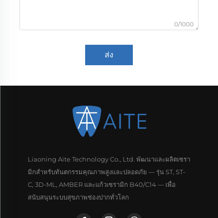
0/1000
ส่ง
Liaoning Aite Technology Co., Ltd. พัฒนาและผลิตเซรา
มิกสำหรับทันตกรรมคุณภาพสูงและปลอดภัย — รุ่น ST, ST-
C, 3D-ML, AMBER และแก้วเซรามิก B40/C14 — เพื่อ
สนับสนุนระบบสุขภาพช่องปากทั่วโลก