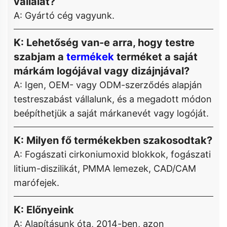
vállalat?
A: Gyártó cég vagyunk.
K: Lehetőség van-e arra, hogy testre
szabjam a
termékek
terméket a saját
márkám logójával vagy dizájnjával?
A: Igen, OEM- vagy ODM-szerződés alapján
testreszabást vállalunk, és a megadott módon
beépíthetjük a saját márkanevét vagy logóját.
K: Milyen fő termékekben szakosodtak?
A: Fogászati cirkoniumoxid blokkok, fogászati
litium-diszilikát, PMMA lemezek, CAD/CAM
marófejek.
K: Előnyeink
A: Alapításunk óta, 2014-ben, azon