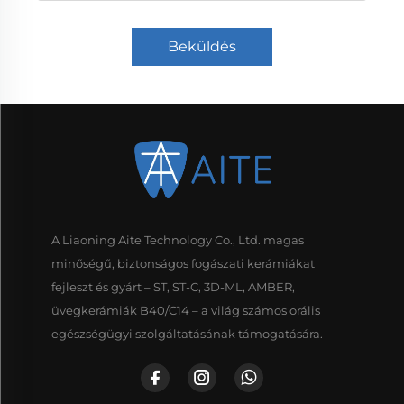
Beküldés
A Liaoning Aite Technology Co., Ltd. magas
minőségű, biztonságos fogászati kerámiákat
fejleszt és gyárt – ST, ST-C, 3D-ML, AMBER,
üvegkerámiák B40/C14 – a világ számos orális
egészségügyi szolgáltatásának támogatására.