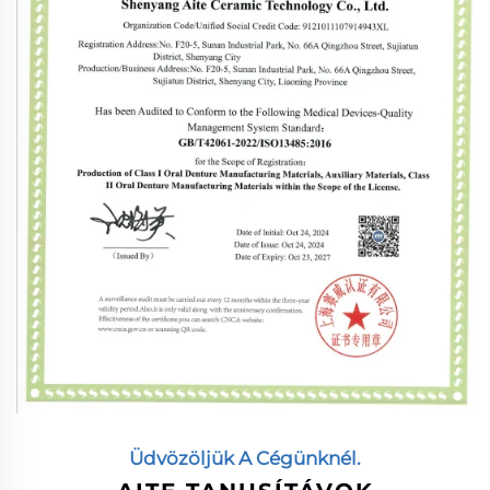
Üdvözöljük A Cégünknél.