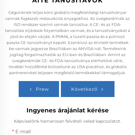
AITE TANUSÍTÁVOK
Cégünknek teljes körű globális megfelelőségi tanúsítványai
vannak fogászati restaurációs anyagokhoz. Az üvegkerámiák az
ISO rendszer szerint vannak tanúsítva. A CE- és az FDA-
tanúsítási eljárások folyamatban vannak, és a tanúsítványokat a
jövő év elején várják. A PMMA, a tüzelő paszta és a polírozó
paszta CE-tanúsítványt kapott. Ezenkívül az érintett termékek
be vannak jegyezve Brazíliában az ANVISA-nál. Termékeink
jogilag forgalmazhatók az EU-ban és Brazíliában. Amint az
üvegkerámiák CE- és FDA-tanúsítványa elérhetővé válik,
további hozzáférést biztosítunk az USA piacához, és globális
partnereinket teljesen megfelelő termékekkel támogatjuk.
Prew
Következő
Ingyenes árajánlat kérése
Képviselőnk hamarosan felvételi veled kapcsolatot.
E-mail