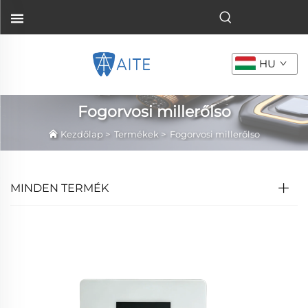
HU
Fogorvosi millerőlso
Kezdőlap
>
Termékek
>
Fogorvosi millerőlso
MINDEN TERMÉK