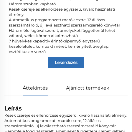
Három színben kapható
Kések cseréje és ellenőrzése egyszerű, kiváló használati
élmény.
Automatikus programozott marók csere, 12 állásos
szerszámtároló, új leválasztható szerszámcserélő könyvtár
Háromféle fogóval szerelt, amelyeket függetlenül lehet
váltani, széles körben alkalmazható.
7 hüvelykes kapacitív érintőképernyő, egyszerű
kezelőfelület, kompakt méret, keményített üveglap,
esztétikusan vonzó.
Lekérdezés
Áttekintés
Ajánlott termékek
Leírás
Kések cseréje és ellenőrzése egyszerű, kiváló használati élmény.
Automatikus programozott marók csere, 12 állásos
szerszámtároló, új leválasztható szerszámcserélő könyvtár
Háromféle fogóval szerelt, amelyeket függetlenül lehet váltani,