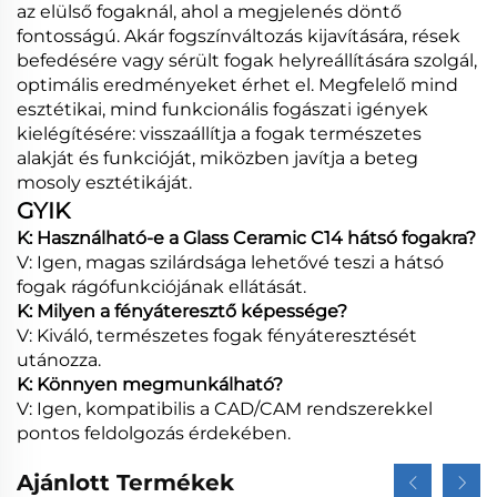
az elülső fogaknál, ahol a megjelenés döntő
fontosságú. Akár fogszínváltozás kijavítására, rések
befedésére vagy sérült fogak helyreállítására szolgál,
optimális eredményeket érhet el. Megfelelő mind
esztétikai, mind funkcionális fogászati igények
kielégítésére: visszaállítja a fogak természetes
alakját és funkcióját, miközben javítja a beteg
mosoly esztétikáját.
GYIK
K: Használható-e a Glass Ceramic C14 hátsó fogakra?
V: Igen, magas szilárdsága lehetővé teszi a hátsó
fogak rágófunkciójának ellátását.
K: Milyen a fényáteresztő képessége?
V: Kiváló, természetes fogak fényáteresztését
utánozza.
K: Könnyen megmunkálható?
V: Igen, kompatibilis a CAD/CAM rendszerekkel
pontos feldolgozás érdekében.
Ajánlott Termékek