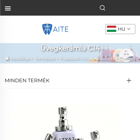
HU
Üvegkerámia C14
Kezdőlap
>
Termékek
>
Fogászati Lítium-diszilikát
>
Üvegkerámia C14
MINDEN TERMÉK