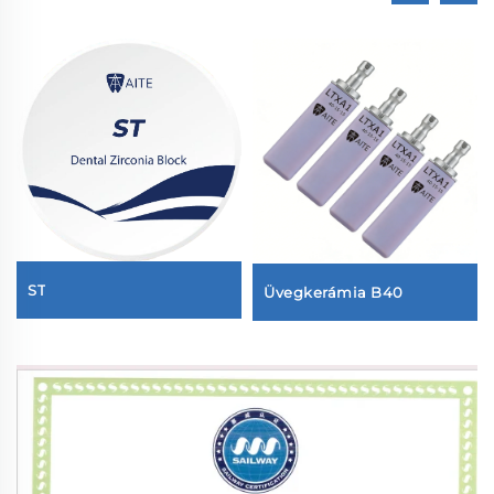
ST
Üvegkerámia B40