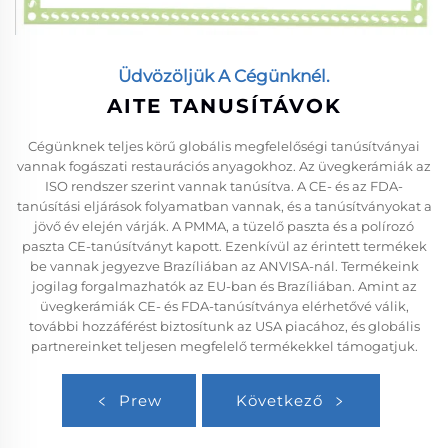
Üdvözöljük A Cégünknél.
AITE TANUSÍTÁVOK
Cégünknek teljes körű globális megfelelőségi tanúsítványai
vannak fogászati restaurációs anyagokhoz. Az üvegkerámiák az
ISO rendszer szerint vannak tanúsítva. A CE- és az FDA-
tanúsítási eljárások folyamatban vannak, és a tanúsítványokat a
jövő év elején várják. A PMMA, a tüzelő paszta és a polírozó
paszta CE-tanúsítványt kapott. Ezenkívül az érintett termékek
be vannak jegyezve Brazíliában az ANVISA-nál. Termékeink
jogilag forgalmazhatók az EU-ban és Brazíliában. Amint az
üvegkerámiák CE- és FDA-tanúsítványa elérhetővé válik,
további hozzáférést biztosítunk az USA piacához, és globális
partnereinket teljesen megfelelő termékekkel támogatjuk.
Prew
Következő