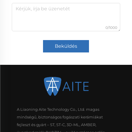
0/1000
Beküldés
A Liaoning Aite Technology Co., Ltd. magas
minőségű, biztonságos fogászati kerámiákat
fejleszt és gyárt – ST, ST-C, 3D-ML, AMBER,