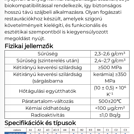
biokompatibilitással rendelkezik, így biztonságos
hosszú távú szájbeli alkalmazásra. Olyan fogászati
restaurációkhoz készült, amelyek szigorú
követelményeit kielégíti, és funkcionális és
esztétikai szempontból is kiegyensúlyozott
megoldást nyújt.
Fizikai jellemzők
Sűrűség
2,3–2,6 g/cm³
Sűrűség (szinterelés után)
2,4–2,7 g/cm³
Kétirányú keverési szilárdság
≥500 MPa
Kétirányú keverési szilárdság
kerámia) ≥350
(sárgásbarna
MPa
(10 ± 0,5) × 10⁶
Hőtágulási együtthatók
K⁻¹
Páratartalom-változás
500±20℃
Kémiai oldhatóság
<100 μg/cm²
Radioaktivitás
≤1,0 Bq/g
Specifikációk és típusok