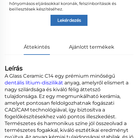
hőnyomásos eljárásokkal koronák, felszínborítások és
beillesztések készítéséhez.
Lekérdezés
Áttekintés
Ajánlott termékek
Leírás
A Glass Ceramic C14 egy prémium minőségű
dentális lítium-diszilikát
anyag, amelyről elismert a
nagy szilárdsága és kiváló félig áttetsző
tulajdonsága. Ez egy megmunkálható kerámia,
amelyet pontosan feldolgozhatnak fogászati
CAD/CAM technológiával, így biztosítva a
fogelőkészítésekhez való pontos illeszkedést.
Természetes és harmonikus színe jól összeolvad a
természetes fogakkal, kiváló esztétikai eredményt
nyújtva. Az anyag kémiai tulajdonságai stabilak, és jó