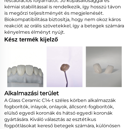
restaurációs folyamatot. Jó kopásállósággal és
kémiai stabilitással is rendelkezik, így hosszú távon
is megőrzi teljesítményét és megjelenését.
Biokompatibilitása biztosítja, hogy nem okoz káros
reakciót az orális szövetekkel, így a betegek számára
kényelmes élményt nyújt.
Kész termék kijelző
Alkalmazási terület
A Glass Ceramic C14-t széles körben alkalmazzák
fogborítók, inlayok, onlayok, állcsont-fogborítók,
elülső egyedi koronák és hátsó egyedi koronák
gyártására. Kiváló választás az esztétikus
fogpótlásokat kereső betegek számára, különösen