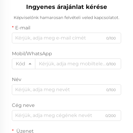
Ingyenes árajánlat kérése
Képviselőnk hamarosan felvételi veled kapcsolatot.
E-mail
0/100
Mobil/WhatsApp
Kód
0/100
Név
0/100
Cég neve
0/200
Üzenet