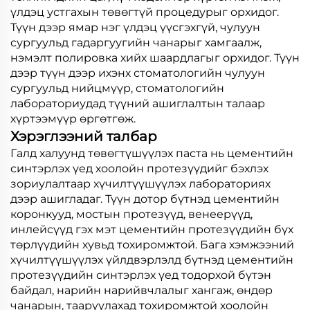
үлдэц устгахын төвөгтүй процедурыг орхидог.
Түүн дээр ямар нэг үлдэц үүсгэхгүй, чулуун
сургуульд гадаргуугийн чанарыг хамгаалж,
нэмэлт полировка хийх шаардлагыг орхидог. Түүн
дээр түүн дээр ихэнх стоматологийн чулуун
сургуульд нийцмүүр, стоматологийн
лабораториудад түүний ашиглалтын талаар
хүртээмүүр өргөтгөж.
Хэрэглээний талбар
Галд халуунд төвөгтүшүүлэх паста нь цементийн
синтэрлэх үед хоолойн протезүүдийг бэхлэх
зориулалтаар хүчилтүүшүүлэх лабораториях
дээр ашигладаг. Түүн дотор бүтнэд цементийн
коронкууд, мостын протезүүд, венеерүүд,
инлейсүүд гэх мэт цементийн протезүүдийн бүх
төрлүүдийн хувьд тохиромжтой. Бага хэмжээний
хүчилтүүшүүлэх үйлдвэрлэлд бүтнэд цементийн
протезүүдийн синтэрлэх үед тодорхой бүтэн
байдал, нарийн нарийвчлалыг хангаж, өндөр
чанарын, тааруулахад тохиромжтой хоолойн