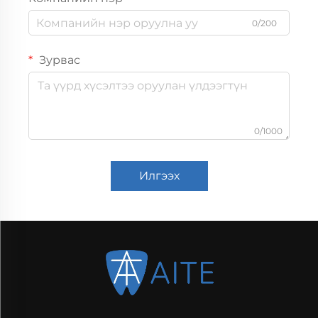
0/200
Зурвас
0/1000
Илгээх