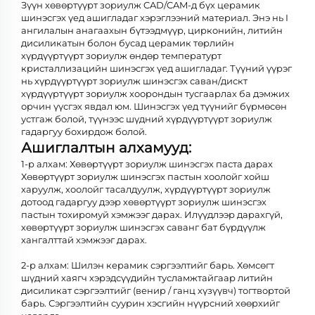
Зүүн хөвөртүүрт зориулж CAD/CAM-д бүх церамик
шинэсгэх үед ашигладаг хэрэглээний материал. Энэ нь I
ангилалын анагаахын бүтээдмүүр, цирконийн, литийн
дисиликатын болон бусад церамик төрлийн
хүрдүүртүүрт зориулж өндөр температурт
кристаллизацийн шинэсгэх үед ашигладаг. Түүний үүрэг
нь хүрдүүртүүрт зориулж шинэсгэх саван/дискт
хүрдүүртүүрт зориулж хоорондын тусгаарлах ба дэмжих
орчин үүсгэх явдал юм. Шинэсгэх үед түүнийг бүрмөсөн
устгаж болой, түүнээс шүдний хүрдүүртүүрт зориулж
гадаргуу бохирдож болой.
Ашиглалтын алхамууд:
1-р алхам: Хөвөртүүрт зориулж шинэсгэх паста дарах
Хөвөртүүрт зориулж шинэсгэх пастын хоолойг хойш
харуулж, хоолойг тасалдуулж, хүрдүүртүүрт зориулж
дотоод гадаргуу дээр хөвөртүүрт зориулж шинэсгэх
пастын тохиромуй хэмжээг дарах. Илүүдлээр дарахгүй,
хөвөртүүрт зориулж шинэсгэх саванг бат бүрдүүлж
хангалттай хэмжээг дарах.
2-р алхам: Шилэн керамик сэргээлтийг барь. Хөмсөгт
шүдний хаягч хэрэдсүүдийн тусламжтайгаар литийн
дисиликат сэргээлтийг (венир / ганц хүзүүвч) тогтвортой
барь. Сэргээлтийн суурин хэсгийн нүүрсний хөөрхийг