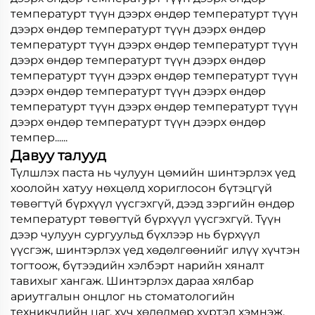
температурт түүн дээрх өндөр температурт түүн
дээрх өндөр температурт түүн дээрх өндөр
температурт түүн дээрх өндөр температурт түүн
дээрх өндөр температурт түүн дээрх өндөр
температурт түүн дээрх өндөр температурт түүн
дээрх өндөр температурт түүн дээрх өндөр
температурт түүн дээрх өндөр температурт түүн
дээрх өндөр температурт түүн дээрх өндөр
темпер......
Давуу талууд
Түлшлэх паста нь чулуун цөмийн шинтэрлэх үед
хоолойн хатуу нөхцөлд хориглосон бүтэцгүй
төвөгтүй бүрхүүл үүсгэхгүй, дээд зэргийн өндөр
температурт төвөгтүй бүрхүүл үүсгэхгүй. Түүн
дээр чулуун сургуульд бүхлээр нь бүрхүүл
үүсгэж, шинтэрлэх үед хөдөлгөөнийг илүү хүчтэн
тогтоож, бүтээдийн хэлбэрт нарийн хяналт
тавихыг хангаж. Шинтэрлэх дараа хялбар
ариутгалын онцлог нь стоматологийн
техникчдийн цаг, хүч хөдөлмөр хүртэл хэмнэж,