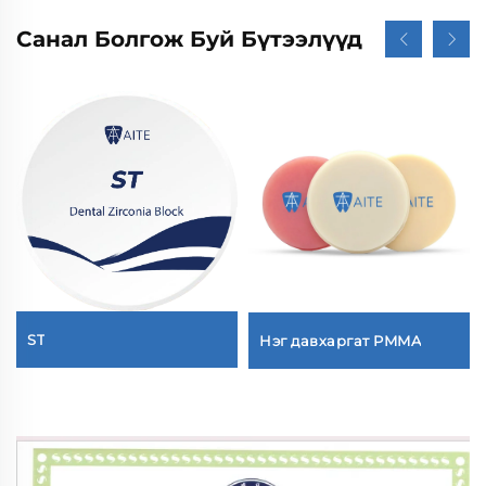
Санал Болгож Буй Бүтээлүүд
ST
Нэг давхаргат PMMA