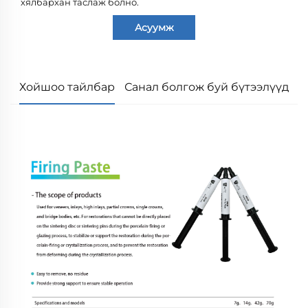
хялбархан таслаж болно.
Асуумж
Хойшоо тайлбар
Санал болгож буй бүтээлүүд