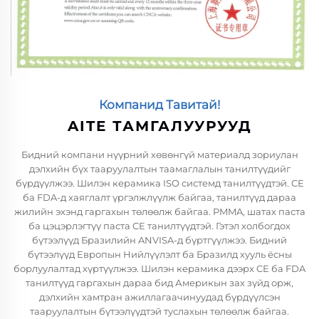
Компанид Тавитай!
AITE ТАМГАЛУУРУУД
Бидний компани нүүрний хөвөнгүй материалд зориулан
дэлхийн бүх тааруулалтын таамаглалын танилтүүдийг
бүрдүүлжээ. Шилэн керамика ISO системд танилтүүдтэй. CE
ба FDA-д хаяглалт үргэлжлүүлж байгаа, танилтүүд дараа
жилийн эхэнд гаргахын төлөөлж байгаа. PMMA, шатах паста
ба цэцэрлэгтүү паста CE танилтүүдтэй. Гэтэл холбогдох
бүтээлүүд Бразилийн ANVISA-д бүртгүүлжээ. Бидний
бүтээлүүд Европын Нийлүүлэлт ба Бразилд хууль ёсны
борлуулалтад хүртүүлжээ. Шилэн керамика дээрх CE ба FDA
танилтүүд гаргахын дараа бид Америкын зах зүйд орж,
дэлхийн хамтран ажиллагаачинуудад бүрдүүлсэн
тааруулалтын бүтээлүүдтэй туслахын төлөөлж байгаа.