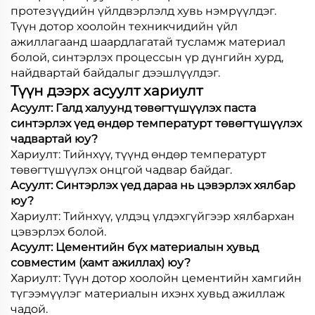
протезүүдийн үйлдвэрлэлд хувь нэмрүүлдэг.
Түүн дотор хоолойн техникчидийн үйл
ажиллагаанд шаардлагатай тусламж материал
болой, синтэрлэх процессын үр дүнгийн хурд,
найдвартай байдалыг дээшлүүлдэг.
Түүн дээрх асуулт хариулт
Асуулт: Галд халуунд төвөгтүшүүлэх паста
синтэрлэх үед өндөр температурт төвөгтүшүүлэх
чадвартай юу?
Хариулт: Тийнхүү, түүнд өндөр температурт
төвөгтүшүүлэх онцгой чадвар байдаг.
Асуулт: Синтэрлэх үед дараа нь цэвэрлэх хялбар
юу?
Хариулт: Тийнхүү, үлдэц үлдэхгүйгээр хялбархан
цэвэрлэх болой.
Асуулт: Цементийн бүх материалын хувьд
совместим (хамт ажиллах) юу?
Хариулт: Түүн дотор хоолойн цементийн хамгийн
түгээмүүлэг материалын ихэнх хувьд ажиллаж
чадой.