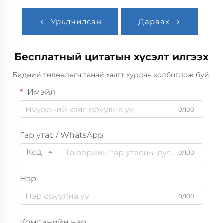
Урьдчилсан
Дараах
Бесплатный цитатын хүсэлт илгээх
Бидний төлөөлөгч танай хаягт хурдан холбогдож буй.
Имэйл
0/100
Гар утас / WhatsApp
Код
0/100
Нэр
0/100
Компанийн нэр