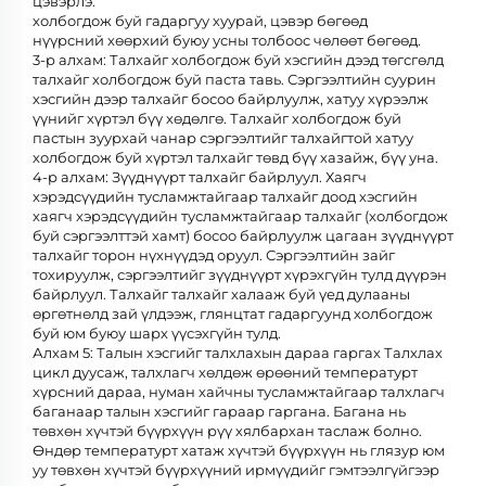
цэвэрлэ.
холбогдож буй гадаргуу хуурай, цэвэр бөгөөд
нүүрсний хөөрхий буюу усны толбоос чөлөөт бөгөөд.
3-р алхам: Талхайг холбогдож буй хэсгийн дээд төгсгөлд
талхайг холбогдож буй паста тавь. Сэргээлтийн суурин
хэсгийн дээр талхайг босоо байрлуулж, хатуу хүрээлж
үүнийг хүртэл бүү хөдөлгө. Талхайг холбогдож буй
пастын зуурхай чанар сэргээлтийг талхайгтой хатуу
холбогдож буй хүртэл талхайг төвд бүү хазайж, бүү уна.
4-р алхам: Зүүднүүрт талхайг байрлуул. Хаягч
хэрэдсүүдийн тусламжтайгаар талхайг доод хэсгийн
хаягч хэрэдсүүдийн тусламжтайгаар талхайг (холбогдож
буй сэргээлттэй хамт) босоо байрлуулж цагаан зүүднүүрт
талхайг торон нүхнүүдэд оруул. Сэргээлтийн зайг
тохируулж, сэргээлтийг зүүднүүрт хүрэхгүйн тулд дүүрэн
байрлуул. Талхайг талхайг халааж буй үед дулааны
өргөтнөлд зай үлдээж, глянцтат гадаргуунд холбогдож
буй юм буюу шарх үүсэхгүйн тулд.
Алхам 5: Талын хэсгийг талхлахын дараа гаргах Талхлах
цикл дуусаж, талхлагч хөлдөж өрөөний температурт
хүрсний дараа, нуман хайчны тусламжтайгаар талхлагч
баганаар талын хэсгийг гараар гаргана. Багана нь
төвхөн хүчтэй бүүрхүүн рүү хялбархан таслаж болно.
Өндөр температурт хатаж хүчтэй бүүрхүүн нь глязур юм
уу төвхөн хүчтэй бүүрхүүний ирмүүдийг гэмтээлгүйгээр