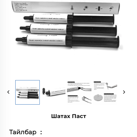
Шатах Паст
Тайлбар
：