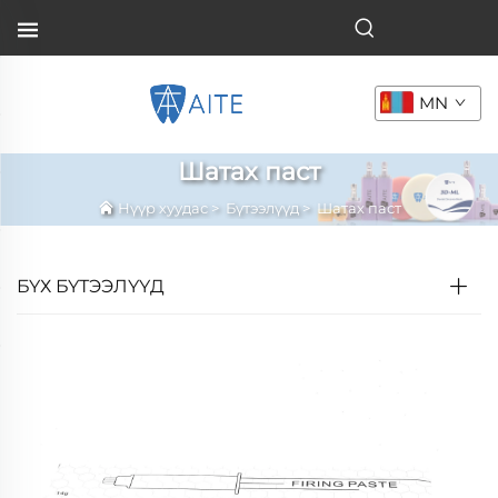
MN
Шатах паст
Нүүр хуудас
>
Бүтээлүүд
>
Шатах паст
БҮХ БҮТЭЭЛҮҮД