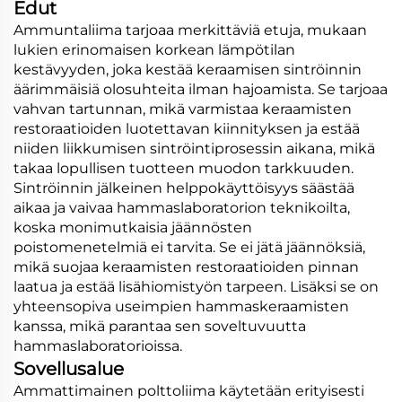
Edut
Ammuntaliima tarjoaa merkittäviä etuja, mukaan
lukien erinomaisen korkean lämpötilan
kestävyyden, joka kestää keraamisen sintröinnin
äärimmäisiä olosuhteita ilman hajoamista. Se tarjoaa
vahvan tartunnan, mikä varmistaa keraamisten
restoraatioiden luotettavan kiinnityksen ja estää
niiden liikkumisen sintröintiprosessin aikana, mikä
takaa lopullisen tuotteen muodon tarkkuuden.
Sintröinnin jälkeinen helppokäyttöisyys säästää
aikaa ja vaivaa hammaslaboratorion teknikoilta,
koska monimutkaisia jäännösten
poistomenetelmiä ei tarvita. Se ei jätä jäännöksiä,
mikä suojaa keraamisten restoraatioiden pinnan
laatua ja estää lisähiomistyön tarpeen. Lisäksi se on
yhteensopiva useimpien hammaskeraamisten
kanssa, mikä parantaa sen soveltuvuutta
hammaslaboratorioissa.
Sovellusalue
Ammattimainen polttoliima käytetään erityisesti