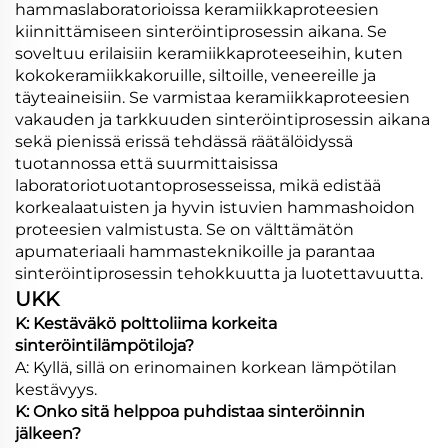
hammaslaboratorioissa keramiikkaproteesien
kiinnittämiseen sinteröintiprosessin aikana. Se
soveltuu erilaisiin keramiikkaproteeseihin, kuten
kokokeramiikkakoruille, siltoille, veneereille ja
täyteaineisiin. Se varmistaa keramiikkaproteesien
vakauden ja tarkkuuden sinteröintiprosessin aikana
sekä pienissä erissä tehdässä räätälöidyssä
tuotannossa että suurmittaisissa
laboratoriotuotantoprosesseissa, mikä edistää
korkealaatuisten ja hyvin istuvien hammashoidon
proteesien valmistusta. Se on välttämätön
apumateriaali hammasteknikoille ja parantaa
sinteröintiprosessin tehokkuutta ja luotettavuutta.
UKK
K: Kestäväkö polttoliima korkeita
sinteröintilämpötiloja?
A: Kyllä, sillä on erinomainen korkean lämpötilan
kestävyys.
K: Onko sitä helppoa puhdistaa sinteröinnin
jälkeen?