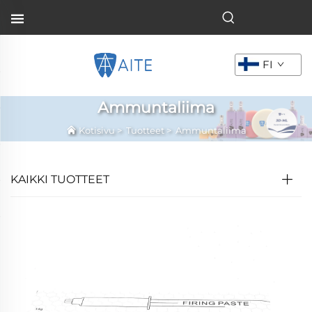
FI
Ammuntaliima
Kotisivu
>
Tuotteet
>
Ammuntaliima
KAIKKI TUOTTEET