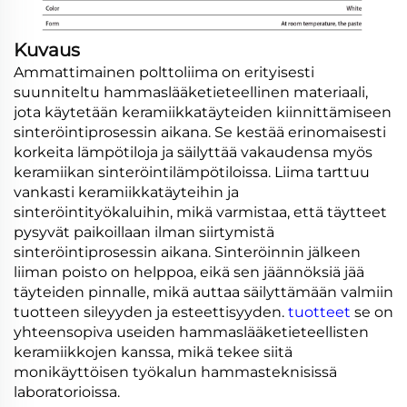
Kuvaus
Ammattimainen polttoliima on erityisesti
suunniteltu hammaslääketieteellinen materiaali,
jota käytetään keramiikkatäyteiden kiinnittämiseen
sinteröintiprosessin aikana. Se kestää erinomaisesti
korkeita lämpötiloja ja säilyttää vakaudensa myös
keramiikan sinteröintilämpötiloissa. Liima tarttuu
vankasti keramiikkatäyteihin ja
sinteröintityökaluihin, mikä varmistaa, että täytteet
pysyvät paikoillaan ilman siirtymistä
sinteröintiprosessin aikana. Sinteröinnin jälkeen
liiman poisto on helppoa, eikä sen jäännöksiä jää
täyteiden pinnalle, mikä auttaa säilyttämään valmiin
tuotteen sileyyden ja esteettisyyden.
tuotteet
se on
yhteensopiva useiden hammaslääketieteellisten
keramiikkojen kanssa, mikä tekee siitä
monikäyttöisen työkalun hammasteknisissä
laboratorioissa.