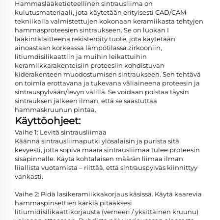
Hammaslääketieteellinen sintrausliima on
kulutusmateriaali, jota käytetään erityisesti CAD/CAM-
tekniikalla valmistettujen kokonaan keramiikasta tehtyjen
hammasproteesien sintraukseen. Se on luokan I
lääkintälaitteena rekisteröity tuote, jota käytetään
ainoastaan korkeassa lämpötilassa zirkooniin,
litiumdisilikaattiin ja muihin leikattuihin
keramiikkarakenteisiin proteesiin kohdistuvan
kiderakenteen muodostumisen sintraukseen. Sen tehtävä
on toimia erottavana ja tukevana väliaineena proteesin ja
sintrauspylvään/levyn välillä. Se voidaan poistaa täysin
sintrauksen jälkeen ilman, että se saastuttaa
hammaskruunun pintaa.
Käyttöohjeet:
Vaihe 1: Levitä sintrausliimaa
Käännä sintrausliimaputki ylösalaisin ja purista sitä
kevyesti, jotta sopiva määrä sintrausliimaa tulee proteesin
sisäpinnalle. Käytä kohtalaisen määrän liimaa ilman
liiallista vuotamista – riittää, että sintrauspylväs kiinnittyy
vankasti.
Vaihe 2: Pidä lasikeramiikkakorjaus käsissä. Käytä kaarevia
hammaspinsettien kärkiä pitääksesi
litiumidisilikaattikorjausta (verneeri / yksittäinen kruunu)