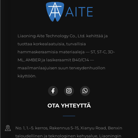
Liaoning Aite Technology Co., Ltd. kehittää ja
tuottaa korkealaatuisia, turvallisia
hammaskeraamisia materiaaleja — ST, ST-C, 3D-
ML, AMBER ja lasikeraamit B40/C14 —
maailmanlaajuisen suun terveydenhuollon
käyttöön.
OTA YHTEYTTÄ
No. 1, 1.–5. kerros, Rakennus 5–15, Xianyu Road, Benxin
taloudellinen ja teknologinen kehysalue, Liaoningin