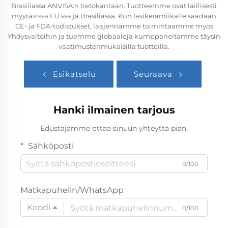
Brasiliassa ANVISA:n tietokantaan. Tuotteemme ovat laillisesti
myytävissä EU:ssa ja Brasiliassa. Kun lasikeramiikalle saadaan
CE- ja FDA-todistukset, laajennamme toimintaamme myös
Yhdysvaltoihin ja tuemme globaaleja kumppaneitamme täysin
vaatimustenmukaisilla tuotteilla.
Esikatselu
Seuraava
Hanki ilmainen tarjous
Edustajamme ottaa sinuun yhteyttä pian.
Sähköposti
0/100
Matkapuhelin/WhatsApp
Koodi
0/100