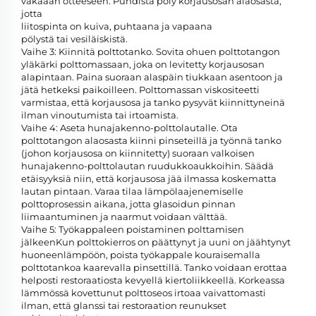
vakaaan otteeseen. Puhdista pöly korjausosan alaosasta,
jotta
liitospinta on kuiva, puhtaana ja vapaana
pölystä tai vesiläiskistä.
Vaihe 3: Kiinnitä polttotanko. Sovita ohuen polttotangon
yläkärki polttomassaan, joka on levitetty korjausosan
alapintaan. Paina suoraan alaspäin tiukkaan asentoon ja
jätä hetkeksi paikoilleen. Polttomassan viskositeetti
varmistaa, että korjausosa ja tanko pysyvät kiinnittyneinä
ilman vinoutumista tai irtoamista.
Vaihe 4: Aseta hunajakenno-polttolautalle. Ota
polttotangon alaosasta kiinni pinseteillä ja työnnä tanko
(johon korjausosa on kiinnitetty) suoraan valkoisen
hunajakenno-polttolautan ruudukkoaukkoihin. Säädä
etäisyyksiä niin, että korjausosa jää ilmassa koskematta
lautan pintaan. Varaa tilaa lämpölaajenemiselle
polttoprosessin aikana, jotta glasoidun pinnan
liimaantuminen ja naarmut voidaan välttää.
Vaihe 5: Työkappaleen poistaminen polttamisen
jälkeenKun polttokierros on päättynyt ja uuni on jäähtynyt
huoneenlämpöön, poista työkappale kouraisemalla
polttotankoa kaarevalla pinsettillä. Tanko voidaan erottaa
helposti restoraatiosta kevyellä kiertoliikkeellä. Korkeassa
lämmössä kovettunut polttoseos irtoaa vaivattomasti
ilman, että glanssi tai restoraation reunukset