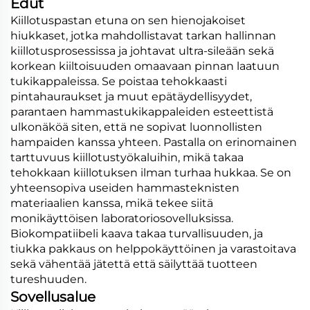
Edut
Kiillotuspastan etuna on sen hienojakoiset
hiukkaset, jotka mahdollistavat tarkan hallinnan
kiillotusprosessissa ja johtavat ultra-sileään sekä
korkean kiiltoisuuden omaavaan pinnan laatuun
tukikappaleissa. Se poistaa tehokkaasti
pintahauraukset ja muut epätäydellisyydet,
parantaen hammastukikappaleiden esteettistä
ulkonäköä siten, että ne sopivat luonnollisten
hampaiden kanssa yhteen. Pastalla on erinomainen
tarttuvuus kiillotustyökaluihin, mikä takaa
tehokkaan kiillotuksen ilman turhaa hukkaa. Se on
yhteensopiva useiden hammasteknisten
materiaalien kanssa, mikä tekee siitä
monikäyttöisen laboratoriosovelluksissa.
Biokompatiibeli kaava takaa turvallisuuden, ja
tiukka pakkaus on helppokäyttöinen ja varastoitava
sekä vähentää jätettä että säilyttää tuotteen
tureshuuden.
Sovellusalue