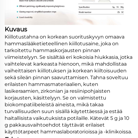
Kuvaus
Kiillotustahna on korkean suorituskyvyn omaava
hammaslääketieteellinen kiillotusaine, joka on
tarkoitettu hammaskorjausten pinnan
viimeistelyyn. Se sisältää eri kokoisia hiukkasia, jotka
vaihtelevat karkeasta hienoon, mikä mahdollistaa
vaiheittaisen kiillotuksen ja korkean kiiltoisuuden
sekä sileän pinnan saavuttamisen. Tahna soveltuu
erilaisten hammasmateriaalien, kuten
lasikeraamien, zirkonian ja resiinipohjaisten
korjausten, käsittelyyn. Se on valmistettu
biokompatiibeleistä aineista, mikä takaa
turvallisuuden suun sisällä käytettäessä ja estää
haitallisista vaikutuksista potilaille. Kätevät 5 g ja 10
g pakkausvaihtoehdot täyttävät erilaiset
käyttötarpeet hammaslaboratorioissa ja -klinikoissa.