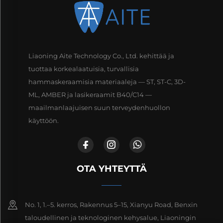
Liaoning Aite Technology Co., Ltd. kehittää ja
tuottaa korkealaatuisia, turvallisia
hammaskeraamisia materiaaleja — ST, ST-C, 3D-
ML, AMBER ja lasikeraamit B40/C14 —
maailmanlaajuisen suun terveydenhuollon
käyttöön.
OTA YHTEYTTÄ
No. 1, 1.–5. kerros, Rakennus 5–15, Xianyu Road, Benxin
taloudellinen ja teknologinen kehysalue, Liaoningin