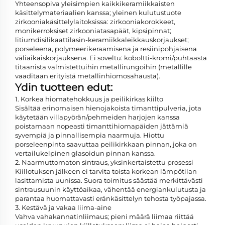
Yhteensopiva yleisimpien kaikkikeramiikkaisten
käsittelymateriaalien kanssa; yleinen kulutustuote
zirkooniakäsittelylaitoksissa: zirkooniakorokkeet,
monikerroksiset zirkooniatasapäät, kipsipinnat;
litiumdisilikaattilasin-keramiikkaleikkauskorjaukset;
porseleena, polymeerikeraamisena ja resiinipohjaisena
väliaikaiskorjauksena. Ei soveltu: koboltti-kromi/puhtaasta
titaanista valmistettuihin metallirungoihin (metallille
vaaditaan erityistä metallinhiomosahausta).
Ydin tuotteen edut:
1. Korkea hiomatehokkuus ja peilikirkas kiilto
Sisältää erinomaisen hienojakoista timanttipulveria, jota
käytetään villapyörän/pehmeiden harjojen kanssa
poistamaan nopeasti timanttihiomapäiden jättämiä
syvempiä ja pinnallisempia naarmuja. Hiottu
porseleenpinta saavuttaa peilikirkkaan pinnan, joka on
vertailukelpinen glasoidun pinnan kanssa.
2. Naarmuttomaton sintraus, yksinkertaistettu prosessi
Kiillotuksen jälkeen ei tarvita toista korkean lämpötilan
lasittamista uunissa. Suora toimitus säästää merkittävästi
sintrausuunin käyttöaikaa, vähentää energiankulutusta ja
parantaa huomattavasti eränkäsittelyn tehosta työpajassa.
3. Kestävä ja vakaa liima-aine
Vahva vahakannatinliimaus; pieni määrä liimaa riittää