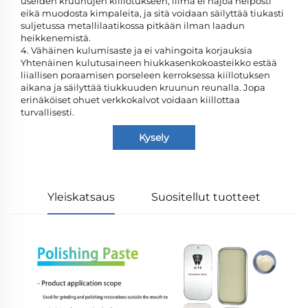
useiden kruunujen kiillotukseen; liima ei hajoa helposti
eikä muodosta kimpaleita, ja sitä voidaan säilyttää tiukasti
suljetussa metallilaatikossa pitkään ilman laadun
heikkenemistä.
4. Vähäinen kulumisaste ja ei vahingoita korjauksia
Yhtenäinen kulutusaineen hiukkasenkokoasteikko estää
liiallisen poraamisen porseleen kerroksessa kiillotuksen
aikana ja säilyttää tiukkuuden kruunun reunalla. Jopa
erinäköiset ohuet verkkokalvot voidaan kiillottaa
turvallisesti.
Kysely
Yleiskatsaus
Suositellut tuotteet