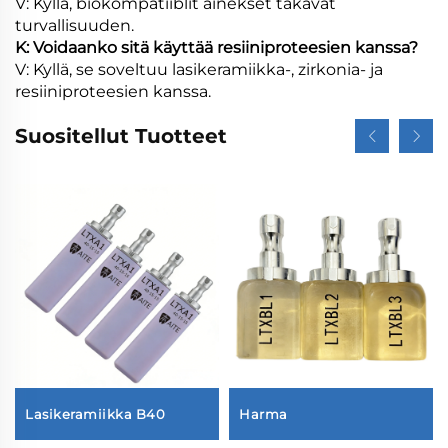
V: Kyllä, biokompatiiblit ainekset takavat
turvallisuuden.
K: Voidaanko sitä käyttää resiiniproteesien kanssa?
V: Kyllä, se soveltuu lasikeramiikka-, zirkonia- ja
resiiniproteesien kanssa.
Suositellut Tuotteet
Lasikeramiikka B40
Harma