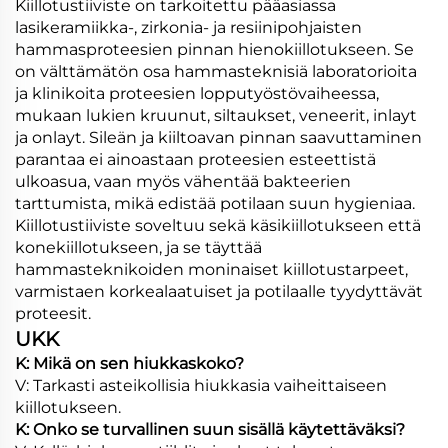
Kiillotustiiviste on tarkoitettu pääasiassa
lasikeramiikka-, zirkonia- ja resiinipohjaisten
hammasproteesien pinnan hienokiillotukseen. Se
on välttämätön osa hammasteknisiä laboratorioita
ja klinikoita proteesien lopputyöstövaiheessa,
mukaan lukien kruunut, siltaukset, veneerit, inlayt
ja onlayt. Sileän ja kiiltoavan pinnan saavuttaminen
parantaa ei ainoastaan proteesien esteettistä
ulkoasua, vaan myös vähentää bakteerien
tarttumista, mikä edistää potilaan suun hygieniaa.
Kiillotustiiviste soveltuu sekä käsikiillotukseen että
konekiillotukseen, ja se täyttää
hammasteknikoiden moninaiset kiillotustarpeet,
varmistaen korkealaatuiset ja potilaalle tyydyttävät
proteesit.
UKK
K: Mikä on sen hiukkaskoko?
V: Tarkasti asteikollisia hiukkasia vaiheittaiseen
kiillotukseen.
K: Onko se turvallinen suun sisällä käytettäväksi?