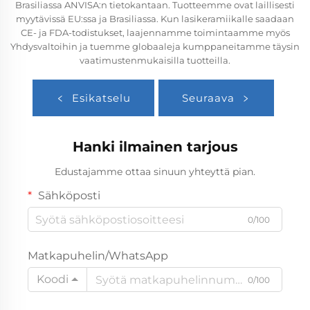
Brasiliassa ANVISA:n tietokantaan. Tuotteemme ovat laillisesti
myytävissä EU:ssa ja Brasiliassa. Kun lasikeramiikalle saadaan
CE- ja FDA-todistukset, laajennamme toimintaamme myös
Yhdysvaltoihin ja tuemme globaaleja kumppaneitamme täysin
vaatimustenmukaisilla tuotteilla.
Esikatselu
Seuraava
Hanki ilmainen tarjous
Edustajamme ottaa sinuun yhteyttä pian.
Sähköposti
0/100
Matkapuhelin/WhatsApp
Koodi
0/100