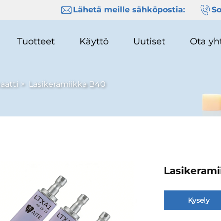
Lähetä meille sähköpostia:
So
Tuotteet
Käyttö
Uutiset
Ota yh
aatti
>
Lasikeramiikka B40
Lasikerami
Kysely