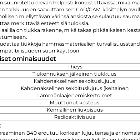
n suunniteltu olevan helposti koneistettavissa, mikä m
an tarkkuuden saavuttamisen CAD/CAM-käsittelyn avull
ollisen miellyttävän värinsä ansiosta se sulautuu sauma
ttaa merkittäviä esteettisiä tuloksia.
iaalilla on tiukka rakenne, mikä takaa pitkäaikaisen ke
utumiseen.
udattaa tiukkoja hammasmateriaalien turvallisuusstandar
mpatibilisuuden suun käyttöön.
iset ominaisuudet
Tiheys
Tiukennuksen jälkeinen tiukkuus
Kahdenakselinen sekoituslujuus
Kahdenakselinen sekoituslujuus (keltainen
Lämmönlaajenemiskertoimet
Muuttunut kosteus
Kemiallinen liukoisuus
Radioaktiivisuus
t
eraaminen B40 eroutuu korkean lujuutensa ja erinomaise
ää monet perinteiset hammaskeraamikot. Se on helppokäy