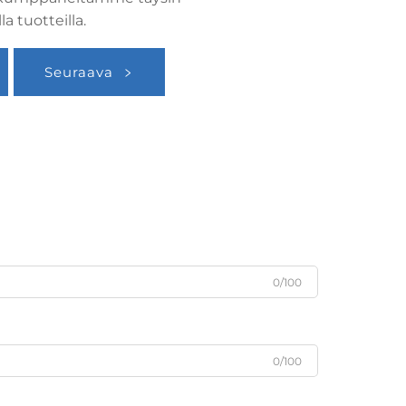
a tuotteilla.
Seuraava
0/100
0/100