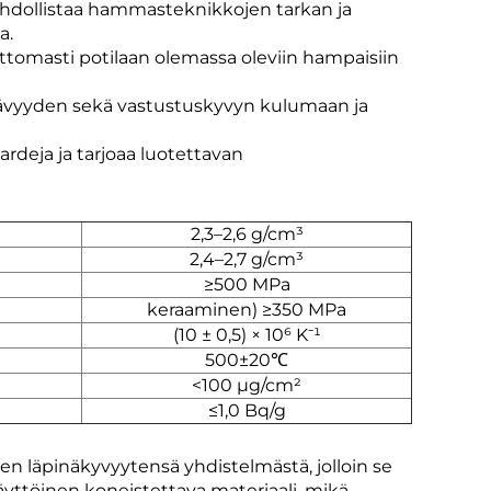
ahdollistaa hammasteknikkojen tarkan ja
a.
ttomasti potilaan olemassa oleviin hampaisiin
stävyyden sekä vastustuskyvyn kulumaan ja
deja ja tarjoaa luotettavan
2,3–2,6 g/cm³
2,4–2,7 g/cm³
≥500 MPa
keraaminen) ≥350 MPa
(10 ± 0,5) × 10⁶ K⁻¹
500±20℃
<100 μg/cm²
≤1,0 Bq/g
n läpinäkyvyytensä yhdistelmästä, jolloin se
ttöinen koneistettava materiaali, mikä