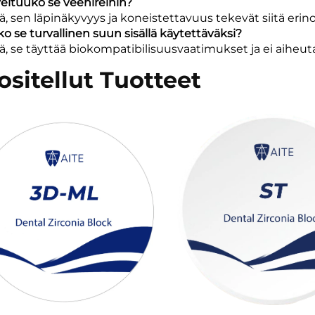
veltuuko se veenireihin?
llä, sen läpinäkyvyys ja koneistettavuus tekevät siitä eri
ko se turvallinen suun sisällä käytettäväksi?
llä, se täyttää biokompatibilisuusvaatimukset ja ei aiheuta
ositellut Tuotteet