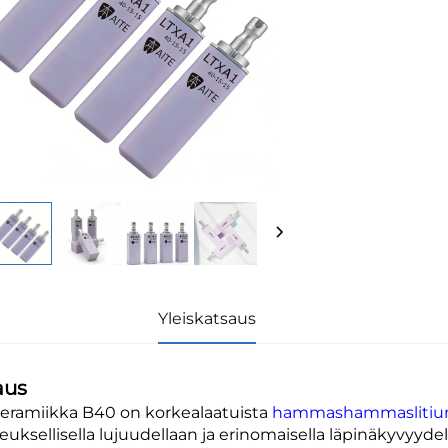
Yleiskatsaus
aus
keramiikka B40 on korkealaatuista
hammashammaslitiumd
euksellisella lujuudellaan ja erinomaisella läpinäkyvyydel