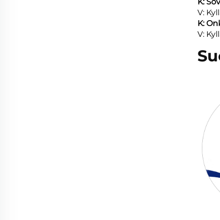
K: So
V: Ky
K: On
V: Ky
Su