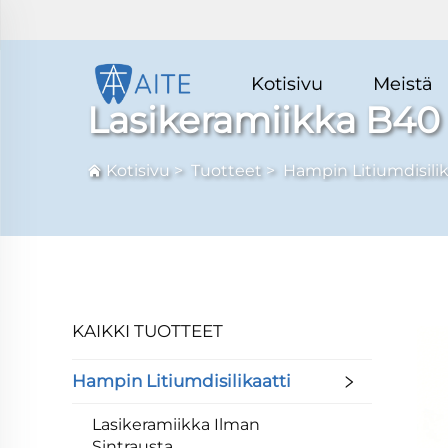
Kotisivu
Meistä
Lasikeramiikka B40
Kotisivu
>
Tuotteet
>
Hampin Litiumdisilik
KAIKKI TUOTTEET
Hampin Litiumdisilikaatti
Lasikeramiikka Ilman
Sintrausta