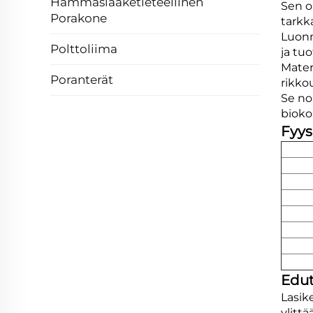
Hammaslääketieteellinen
Sen o
Porakone
tarkk
Luonn
Polttoliima
ja tuo
Mater
Poranterät
rikko
Se no
bioko
Fyys
Edu
Lasik
ylitt