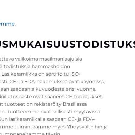
eemme.
USMUKAISUUSTODISTUK
ttava valikoima maailmanlaajuisia
iä todistuksia hammashoidon
. Lasikeramiikka on sertifioitu ISO-
sti. CE- ja FDA-hakemukset ovat käynnissä,
etaan saadaan alkuvuodesta ensi vuonna.
kiillotuspaste ovat saaneet CE-todistukset.
t tuotteet on rekisteröity Brasiliassa
n. Tuotteemme ovat laillisesti myytävissä
. Kun lasikeramiikalle saadaan CE- ja FDA-
namme toimintaamme myös Yhdysvaltoihin ja
 kumppaneitamme täysin