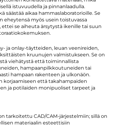
llä istuvuudella ja pinnanlaadulla.
mikä säästää aikaa hammaslaboratorioille. Se
sen eheytensä myös usein toistuvassa
ttei se aiheuta ärsytystä ikenille tai suun
restoraatiokokemuksen.
y- ja onlay-täytteiden, leuan veenireiden,
sittäisten kruunujen valmistukseen. Se on
stä viehätystä että toiminnallista
tuneiden, hampaanpilkkoutuneiden tai
aasti hampaan rakenteen ja ulkonäön.
en korjaamiseen että takahampaiden
en ja potilaiden monipuoliset tarpeet ja
 on tarkoitettu CAD/CAM-järjestelmiin; sillä on
llisen materiaalin esteettisiin