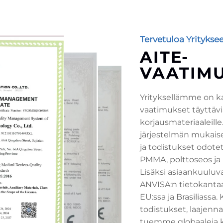
Tervetuloa Yrityks
AITE-
VAATIM
Yrityksellämme on ka
vaatimukset täyttäv
korjausmateriaaleille
järjestelmän mukaise
ja todistukset odot
PMMA, polttoseos ja 
Lisäksi asiaankuuluva
ANVISA:n tietokantaa
EU:ssa ja Brasiliassa
todistukset, laajen
tuemme globaaleja