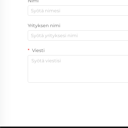
Nimi
Yrityksen nimi
Viesti