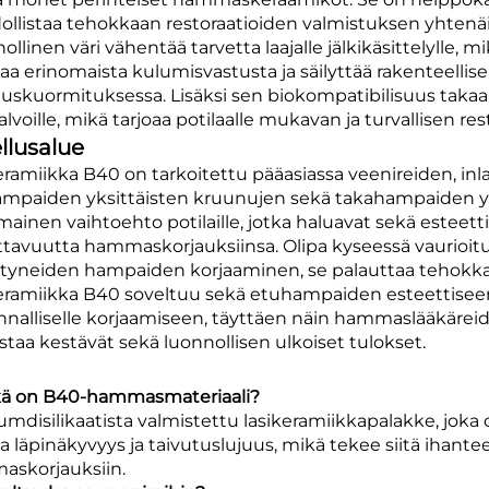
llistaa tehokkaan restoraatioiden valmistuksen yhtenäise
llinen väri vähentää tarvetta laajalle jälkikäsittelylle, 
taa erinomaista kulumisvastusta ja säilyttää rakenteelli
tuskuormituksessa. Lisäksi sen biokompatibilisuus takaa, e
alvoille, mikä tarjoaa potilaalle mukavan ja turvallisen 
llusalue
eramiikka B40 on tarkoitettu pääasiassa veenireiden, inla
mpaiden yksittäisten kruunujen sekä takahampaiden yk
mainen vaihtoehto potilaille, jotka haluavat sekä esteetti
ttavuutta hammaskorjauksiinsa. Olipa kyseessä vaurioi
ytyneiden hampaiden korjaaminen, se palauttaa tehokk
eramiikka B40 soveltuu sekä etuhampaiden esteettise
nnalliselle korjaamiseen, täyttäen näin hammaslääkäreid
staa kestävät sekä luonnollisen ulkoiset tulokset.
kä on B40-hammasmateriaali?
tiumdisilikaatista valmistettu lasikeramiikkapalakke, joka
a läpinäkyvyys ja taivutuslujuus, mikä tekee siitä ihantee
skorjauksiin.