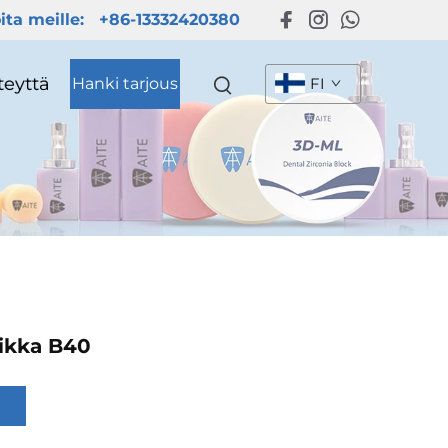
ita meille:
+86-13332420380
teyttä
Hanki tarjous
FI
ikka B40