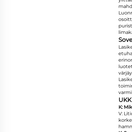
mahdo
Luonno
osoit
puris
limak
Sove
Lasik
etuha
erino
luote
värjä
Lasik
toimi
varmi
UKK
K: Mi
V: Li
korke
hamma