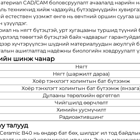
материал CAD/CAM боловсруулалт ачаалалд нарийн н
аль техникчид хийж чадахуйц бүтээдмүүдийн хувирга
й естествен үзэмжт өнгө нь өвчтний оршин суугаа шү
н үзүүлдэг.
иал нь нягт бүтэцтэй, урт хугацааны туршид түүний 
үрлэлд төвөгтэй бүтэцтэй байх чадварыг гарантуйдаг
дээр хүчтэрүүлсэн шүдний материалуудын аюулгүй ба
галын ашиглалтад надёжны биологийн ховдруулалт үз
ийн шинж чанар
Нягт
Нягт (шаржилт дараа)
Хоёр тэнхлэгт холимтын бат бүтээмж
Хоёр тэнхлэгт холимтын бат бүтээмж (янзага
Дулааны төрөлхийн өргөтгөл
Чийгшилд өөрчлөлт
Химийн уусмүчилт
Радиоактившинг
у талууд
 Ceramic B40 нь өндөр бат бөх, шилдэг ил тод байдл
жлалт шүдний керамикээс илүү юм. Энэ нь машинжуул