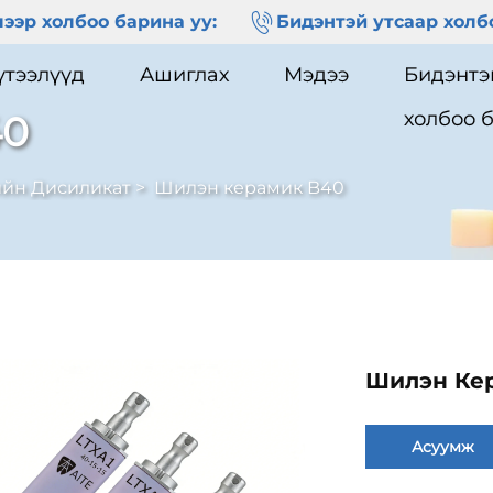
ээр холбоо барина уу:
Бидэнтэй утсаар холбо
үтээлүүд
Ашиглах
Мэдээ
Бидэнтэ
холбоо 
40
йн Дисиликат
>
Шилэн керамик B40
Шилэн Ке
Асуумж