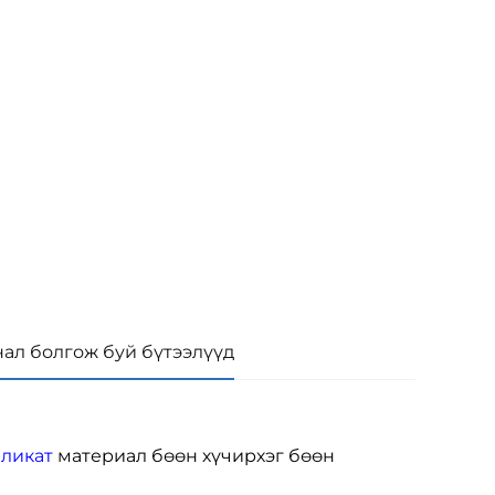
нал болгож буй бүтээлүүд
иликат
материал бөөн хүчирхэг бөөн