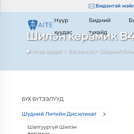
Бидэнтэй мэйл
Нүүр
Бидний
Б
хуудас
тухайд
Шилэн керамик B
Нүүр хуудас
>
Бүтээлүүд
>
Шүдний Лити
БҮХ БҮТЭЭЛҮҮД
Шүдний Литийн Дисиликат
Шалгуургүй Шилэн
Керамик