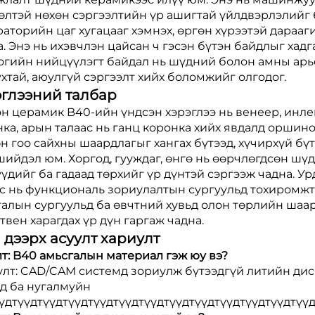
гөлтэй нөхөн сэргээлтийн үр ашигтай үйлдвэрлэлийг
аторийн цаг хугацааг хэмнэх, өргөн хүрээтэй дараа
. Энэ нь ихэвчлэн цайсан ч гэсэн бүтэн байдлыг хадг
огийн нийцүүлэгт байдал нь шүдний болон амны арь
ухтай, аюулгүй сэргээлт хийх боломжийг олгодог.
эглээний талбар
 церамик B40-ийн үндсэн хэрэглээ нь венеер, инлей,
ка, арын талаас нь ганц коронка хийх явдалд оршино
н гоо сайхны шаардлагыг хангах бүтээд, хүчирхүй бү
шийдэл юм. Хоргод, гууждаг, өнгө нь өөрчлөгдсөн шү
үдийг ба гадаад төрхийг үр дүнтэй сэргээж чадна. Ур
с нь функциональ зориулалтын сургуульд тохиромжто
алын сургуульд ба өвчтний хувьд олон төрлийн шаард
твен харагдах үр дүн гаргаж чадна.
 дээрх асуулт хариулт
т: B40 амьсгалын материал гэж юу вэ?
улт: CAD/CAM системд зориулж бүтээдгүй литийн дис
эд ба нугалмуйн
үдтүүдтүүдтүүдтүүдтүүдтүүдтүүдтүүдтүүдтүүдтүүдтүүд