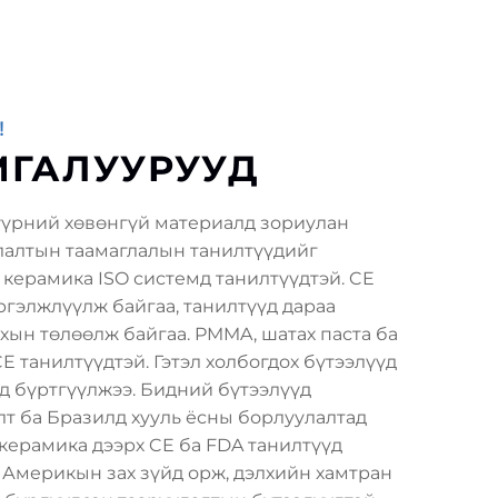
!
МГАЛУУРУУД
үрний хөвөнгүй материалд зориулан
лалтын таамаглалын танилтүүдийг
керамика ISO системд танилтүүдтэй. CE
үргэлжлүүлж байгаа, танилтүүд дараа
хын төлөөлж байгаа. PMMA, шатах паста ба
E танилтүүдтэй. Гэтэл холбогдох бүтээлүүд
д бүртгүүлжээ. Бидний бүтээлүүд
т ба Бразилд хууль ёсны борлуулалтад
керамика дээрх CE ба FDA танилтүүд
 Америкын зах зүйд орж, дэлхийн хамтран