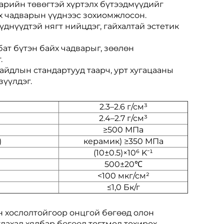
арийн төвөгтэй хүртэлх бүтээдмүүдийг
х чадварын үүднээс зохиомжлосон.
днүүдтэй нягт нийцдэг, гайхалтай эстетик
бат бүтэн байх чадварыг, зөөлөн
.
йдлын стандартууд таарч, урт хугацааны
үүлдэг.
2.3–2.6 г/см³
2.4–2.7 г/см³
≥500 МПа
)
керамик) ≥350 МПа
(10±0.5)×10⁶ K⁻¹
500±20℃
<100 мкг/см²
≤1,0 Бк/г
ын хослолтойгоор онцгой бөгөөд олон
ахад хялбар бөгөөд тогтмол тохирох,