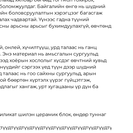
 боломжуулдаг. Байгалийн өнгө нь шүдний
гийн боловсруулалтын хэрэгцээг багасгаж
алах чадвартай. Үүнээс гадна түүний
сны арьсны арьсыг бухимдуулахгүй, өвчтөнд
 онлей, хүчилтүүш, урд талаас нь ганц
. Энэ материал нь амьсгалын сургуульд
тээд хоёрын хослолыг хүсдэг өвчтний хувьд
днүүдийг сэргээх үед түүн дээр шүдний
д талаас нь гоо сайхны сургуульд, арын
й бөөртөн хүртэлх үүрэг гүйцэтгэж,
лагыг хангаж, урт хугацааны үр дүн ба
иликат шилэн церамик блок, өндөр туннаг
түүдтүүдтүүдтүүдтүүдтүүдтүүдтүүдтүүдтүүдтүүдтүүдтү