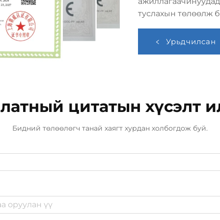
ажиллагаачинуудад
туслахын төлөөлж б
Урьдчилсан
латный цитатын хүсэлт и
Бидний төлөөлөгч танай хаягт хурдан холбогдож буй.