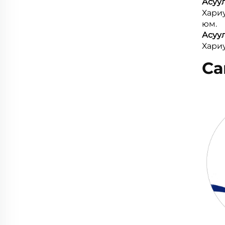
Асуул
Хариу
юм.
Асуул
Хариу
Са