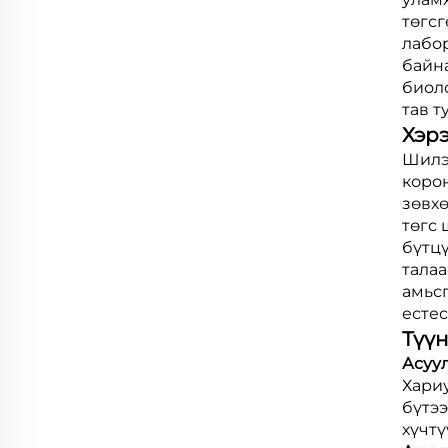
төгс
лабор
байна
биол
тав т
Хэр
Шилэн
корон
зөвхө
төгс 
бүтцү
талаа
амьсг
естес
Түүн
Асуул
Хари
бүтэ
хүчтү