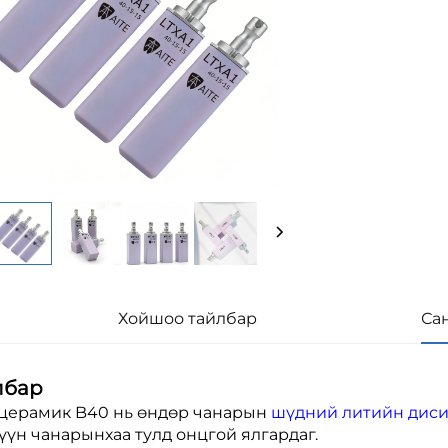
Хойшоо тайлбар
Са
лбар
церамик B40 нь өндөр чанарын
шүдний литийн дис
үн чанарынхаа тулд онцгой ялгардаг.