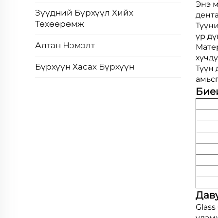
Энэ 
Зүүдний Бүрхүүл Хийх
дент
Төхөөрөмж
Түүни
үр дү
Алтан Нэмэлт
Матер
хүчдү
Бүрхүүн Хасах Бүрхүүн
Түүн 
амьс
Бие
Даву
Glass
улам