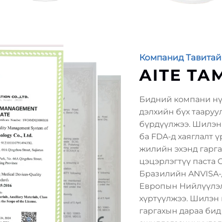
Компанид Тавитай
AITE ТА
Бидний компани нү
дэлхийн бүх тааруу
бүрдүүлжээ. Шилэн 
ба FDA-д хаяглалт 
жилийн эхэнд гарга
цэцэрлэгтүү паста C
Бразилийн ANVISA-
Европын Нийлүүлэл
хүртүүлжээ. Шилэн 
гаргахын дараа бид