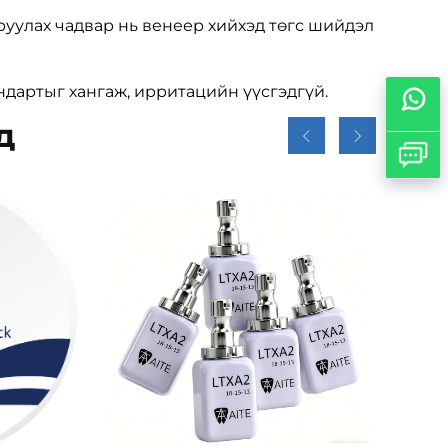
руулах чадвар нь венеер хийхэд төгс шийдэл
ндартыг хангаж, ирритацийн үүсгэдгүй.
д