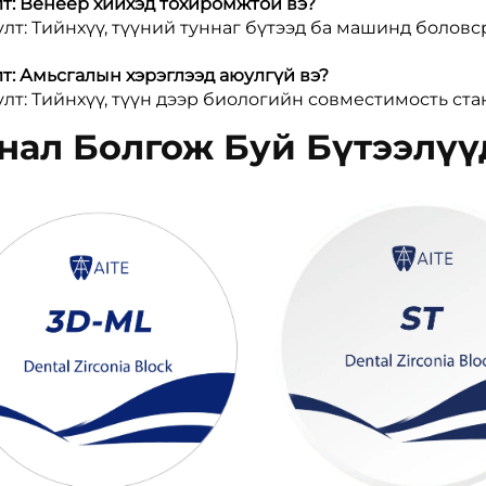
т: Венеер хийхэд тохиромжтой вэ?
лт: Тийнхүү, түүний туннаг бүтээд ба машинд боловс
т: Амьсгалын хэрэглээд аюулгүй вэ?
лт: Тийнхүү, түүн дээр биологийн совместимость ста
нал Болгож Буй Бүтээлүү