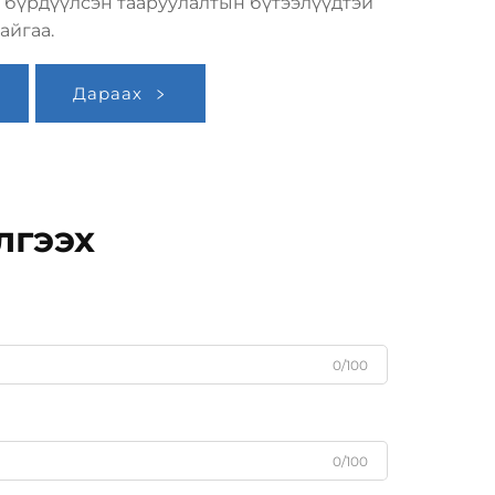
 бүрдүүлсэн тааруулалтын бүтээлүүдтэй
айгаа.
Дараах
лгээх
0/100
0/100