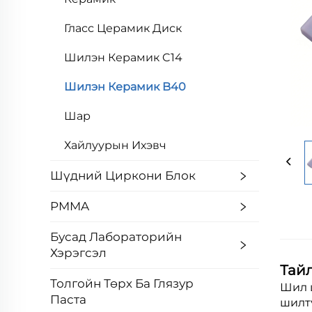
Гласс Церамик Диск
Шилэн Керамик C14
Шилэн Керамик B40
Шар
Хайлуурын Ихэвч
Шүдний Циркони Блок
PMMA
Бусад Лабораторийн
Хэрэгсэл
Тай
Толгойн Төрх Ба Глязур
Шил 
Паста
шилтү