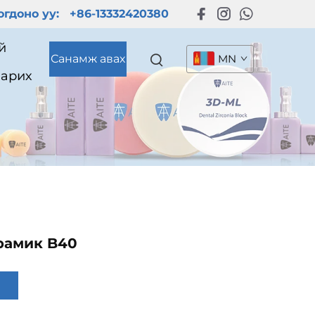
гдоно уу:
+86-13332420380
й
Санамж авах
MN
барих
рамик B40