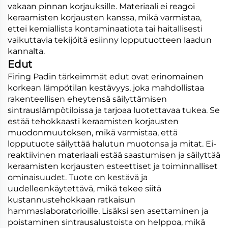
vakaan pinnan korjauksille. Materiaali ei reagoi
keraamisten korjausten kanssa, mikä varmistaa,
ettei kemiallista kontaminaatiota tai haitallisesti
vaikuttavia tekijöitä esiinny lopputuotteen laadun
kannalta.
Edut
Firing Padin tärkeimmät edut ovat erinomainen
korkean lämpötilan kestävyys, joka mahdollistaa
rakenteellisen eheytensä säilyttämisen
sintrauslämpötiloissa ja tarjoaa luotettavaa tukea. Se
estää tehokkaasti keraamisten korjausten
muodonmuutoksen, mikä varmistaa, että
lopputuote säilyttää halutun muotonsa ja mitat. Ei-
reaktiivinen materiaali estää saastumisen ja säilyttää
keraamisten korjausten esteettiset ja toiminnalliset
ominaisuudet. Tuote on kestävä ja
uudelleenkäytettävä, mikä tekee siitä
kustannustehokkaan ratkaisun
hammaslaboratorioille. Lisäksi sen asettaminen ja
poistaminen sintrausalustoista on helppoa, mikä