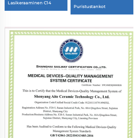
Lasikeraaminen C14
Puristustankot