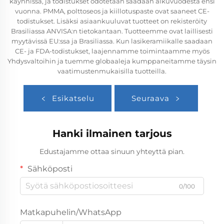
käynnissä, ja todistukset odotetaan saadaan alkuvuodesta ensi
vuonna. PMMA, polttoseos ja kiillotuspaste ovat saaneet CE-
todistukset. Lisäksi asiaankuuluvat tuotteet on rekisteröity
Brasiliassa ANVISA:n tietokantaan. Tuotteemme ovat laillisesti
myytävissä EU:ssa ja Brasiliassa. Kun lasikeramiikalle saadaan
CE- ja FDA-todistukset, laajennamme toimintaamme myös
Yhdysvaltoihin ja tuemme globaaleja kumppaneitamme täysin
vaatimustenmukaisilla tuotteilla.
Esikatselu
Seuraava
Hanki ilmainen tarjous
Edustajamme ottaa sinuun yhteyttä pian.
Sähköposti
0/100
Matkapuhelin/WhatsApp