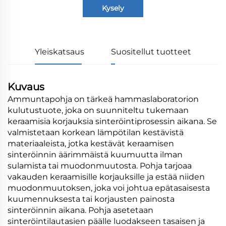
Kysely
Yleiskatsaus
Suositellut tuotteet
Kuvaus
Ammuntapohja on tärkeä hammaslaboratorion
kulutustuote, joka on suunniteltu tukemaan
keraamisia korjauksia sinteröintiprosessin aikana. Se
valmistetaan korkean lämpötilan kestävistä
materiaaleista, jotka kestävät keraamisen
sinteröinnin äärimmäistä kuumuutta ilman
sulamista tai muodonmuutosta. Pohja tarjoaa
vakauden keraamisille korjauksille ja estää niiden
muodonmuutoksen, joka voi johtua epätasaisesta
kuumennuksesta tai korjausten painosta
sinteröinnin aikana. Pohja asetetaan
sinteröintilautasien päälle luodakseen tasaisen ja