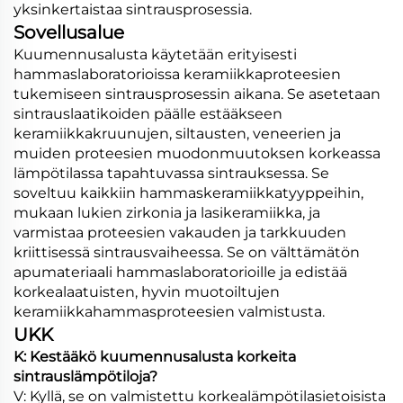
yksinkertaistaa sintrausprosessia.
Sovellusalue
Kuumennusalusta käytetään erityisesti
hammaslaboratorioissa keramiikkaproteesien
tukemiseen sintrausprosessin aikana. Se asetetaan
sintrauslaatikoiden päälle estääkseen
keramiikkakruunujen, siltausten, veneerien ja
muiden proteesien muodonmuutoksen korkeassa
lämpötilassa tapahtuvassa sintrauksessa. Se
soveltuu kaikkiin hammaskeramiikkatyyppeihin,
mukaan lukien zirkonia ja lasikeramiikka, ja
varmistaa proteesien vakauden ja tarkkuuden
kriittisessä sintrausvaiheessa. Se on välttämätön
apumateriaali hammaslaboratorioille ja edistää
korkealaatuisten, hyvin muotoiltujen
keramiikkahammasproteesien valmistusta.
UKK
K: Kestääkö kuumennusalusta korkeita
sintrauslämpötiloja?
V: Kyllä, se on valmistettu korkealämpötilasietoisista