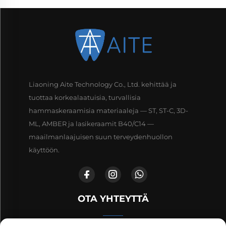
Liaoning Aite Technology Co., Ltd. kehittää ja
tuottaa korkealaatuisia, turvallisia
hammaskeraamisia materiaaleja — ST, ST-C, 3D-
ML, AMBER ja lasikeraamit B40/C14 —
maailmanlaajuisen suun terveydenhuollon
käyttöön.
OTA YHTEYTTÄ