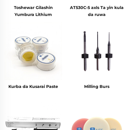
Toshewar Gilashin
AT530C-5 axls Ta yin kula
Yumbura Lithium
da ruwa
Disilicate Ba Tare da
Sintering ba
Kurba da Kusarai Paste
Milling Burs