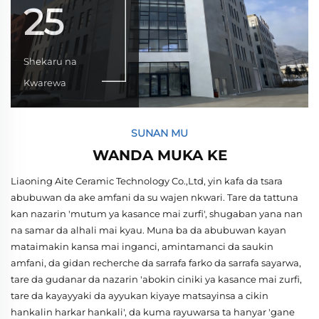
25
Shekaru na
Kwarewa
SUNAN MU
WANDA MUKA KE
Liaoning Aite Ceramic Technology Co.,Ltd, yin kafa da tsara
abubuwan da ake amfani da su wajen nkwari. Tare da tattuna
kan nazarin 'mutum ya kasance mai zurfi', shugaban yana nan
na samar da alhali mai kyau. Muna ba da abubuwan kayan
mataimakin kansa mai inganci, amintamanci da saukin
amfani, da gidan recherche da sarrafa farko da sarrafa sayarwa,
tare da gudanar da nazarin 'abokin ciniki ya kasance mai zurfi,
tare da kayayyaki da ayyukan kiyaye matsayinsa a cikin
hankalin harkar hankali', da kuma rayuwarsa ta hanyar 'gane