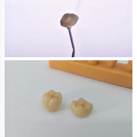
Kwaliƙan Gishiri Na Cukuru ·
Zabinta Kyau Don Kwatanta Mai
Kyau
B40 Kwaliƙan Gishiri Mai Karfi
Duma · Tabbatarwa Mai Sauƙi Don
Kwatanta Na Digital