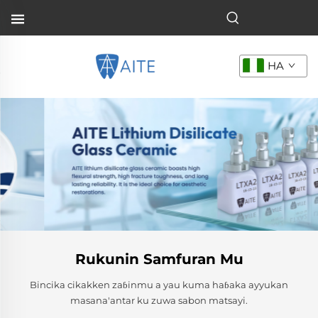
HA
Rukunin Samfuran Mu
Bincika cikakken zaɓinmu a yau kuma haɓaka ayyukan
masana'antar ku zuwa sabon matsayi.