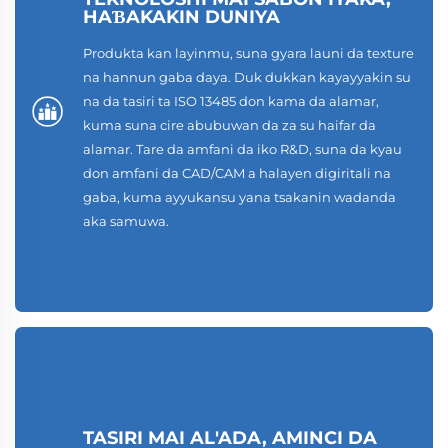
HAƁAKAKIN DUNIYA
Produkta kan layinmu, suna gyara launi da texture
na hannun gaba daya. Duk dukkan kayayyakin su
na da tasiri ta ISO 13485 don kama da alamar,
kuma suna cire abubuwan da za su haifar da
alamar. Tare da amfani da iko R&D, suna da kyau
don amfani da CAD/CAM a halayen digiritali na
gaba, kuma ayyukansu yana tsakanin wadanda
aka samuwa.
TASIRI MAI AL'ADA, AMINCI DA