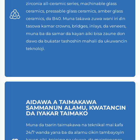
zirconia all-ceramic series, machinable glass
ceramics, pressable glass ceramics, amber glass
ceramics, da B40. Muna taƙawa zuwa wani iri ɗin
tasowa kamar crowns, bridges, inlays, da veneers,
muna ba da samar da kayan aiki bisa zaune don
dawo da buƙatar tashoshin mahali da ukuwancin
teknoloji.
AIDAWA A TAIMAKAWA
SAMMANUN ALAMU, KWATANCIN
DA IYAKAR TAIMAKO
Muna da tsarin taimakawa na teknikal mai ƙafa
24/7 wanda yana ba da alamu cikin tambayoyin
kayan aiki, training na ukuwa, da maintenance