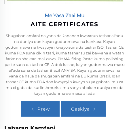
Me Yasa Zaɓi Mu
AITE CERTIFICATES
Shugaban amfani na yana da ƙananan kwararun tashar al'adu
na duniya don kayan gudunmawa na kankara. Kayan
gudunmawa na kwayoyin kwayo suna da tashar ISO. Tashar CE
kuma FDA suna cikin tsari, kuma tashar su zai bayyana a watan
farko na shekara mai zuwa. PMMA, firing Paste kuma polishing
paste suna da tashar CE. A duk kashe, kayan gudunmawa masu
al'ada suna da tashar Brazil ANVISA. Kayan gudunmawa na
yana da haɗa da shugaban amfani na EU kuma Brazil. Idan
tashar CE kuma FDA don kwayoyin kwayo su ya gabata, mu za
mu ci gaba da kudin Amurka, mu sanya abokan duniya mu da
kayan gudunmawa masu al'ada.
Prew
Gaskiya
Labaran Kamfani