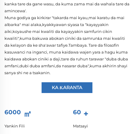
kanka tare da gane wasu, da kuma zama mai da wahala tare da
amincewa'.
Muna godiya ga kirkirar "takarda mai kyau,mai karatu da mai
albarka" mai alaka,kyakkyawan siyasa ta "kayayyakin
aiki,koyaushe mai kwaliti da kayayyakin samfurin cikin
kwaliti",kuma bakuwa abokan ciniki da samrunƙa mai kwaliti
da kelayon da ke sha'awar tafiye.Tambaya. Tare da filosofin
kasuwanci na inganci, muna kaidawa wajen yara a hagu kuma
kaidawa abokan ciniki a daji,tare da ruhun tarawar "duba duba
amfani,dubi duba amfani,da nasarar duba",kuma akhirin shayi
sanya shi ne a tsakanin.
KA ƘARANTA
6000
㎡
60
+
Yankin Fili
Matsayi