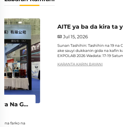
AITE ya ba da kira ta yawa don samun 19th CIPRO Brazil International Congress on Prosthodontics, inda za ku iya gano bukatun cewa a wani yadda mai mahallin tashin dandano.
Jul 15, 2026
Sunan Tashihin: Tashihin na 19 na CIPRO ta yadda