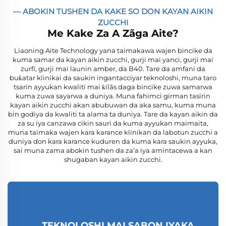
— ABOKIN TUSHEN DA KAKE SO DON KAYAN AIKIN
ZUCCHI
Me Kake Za A Zãga Aite?
Liaoning Aite Technology yana taimakawa wajen bincike da
kuma samar da kayan aikin zucchi, gurji mai yanci, gurji mai
zurfi, gurji mai launin amber, da B40. Tare da amfani da
buƙatar klinikai da saukin ingantacciyar teknoloshi, muna taro
tsarin ayyukan kwaliti mai ƙilãs daga bincike zuwa samarwa
kuma zuwa sayarwa a duniya. Muna fahimci girman tasirin
kayan aikin zucchi akan abubuwan da aka samu, kuma muna
bin godiya da kwaliti ta alama ta duniya. Tare da kayan aikin da
za su iya canzawa cikin sauri da kuma ayyukan maimaita,
muna taimaka wajen kara karance klinikan da labotun zucchi a
duniya don kara karance kuduren da kuma kara saukin ayyuka,
sai muna zama abokin tushen da za’a iya amintacewa a kan
shugaban kayan aikin zucchi.
TEKNOLOSHI MAI SABON IYAKA,